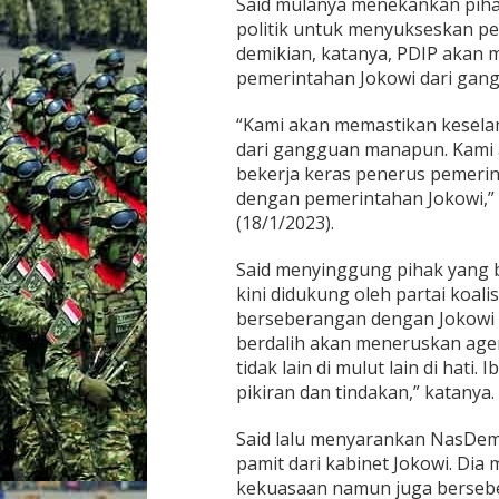
Said mulanya menekankan piha
politik untuk menyukseskan p
demikian, katanya, PDIP akan
pemerintahan Jokowi dari ga
“Kami akan memastikan kesela
dari gangguan manapun. Kami 
bekerja keras penerus pemerin
dengan pemerintahan Jokowi,” 
(18/1/2023).
Said menyinggung pihak yang 
kini didukung oleh partai koali
berseberangan dengan Jokowi s
berdalih akan meneruskan agen
tidak lain di mulut lain di hati
pikiran dan tindakan,” katanya.
Said lalu menyarankan NasDem 
pamit dari kabinet Jokowi. Di
kekuasaan namun juga berseb