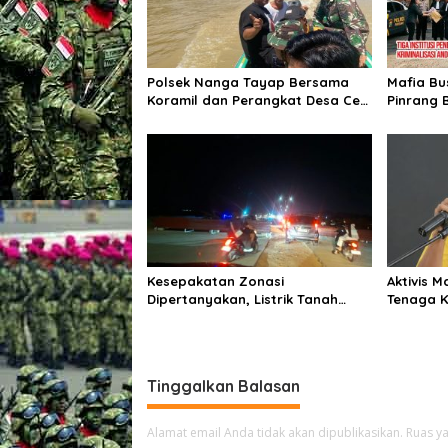
Polsek Nanga Tayap Bersama
Mafia Bus
Koramil dan Perangkat Desa Cek
Pinrang 
Lokasi PETI di Desa Mensubang
Kriminali
Kesepakatan Zonasi
Aktivis M
Dipertanyakan, Listrik Tanah
Tenaga 
Merah Berulang Padam, Tata
Polemik 
Kelola BUMD Disorot
terhadap
Tinggalkan Balasan
Alamat email Anda tidak akan dipublikasikan.
Ruas ya