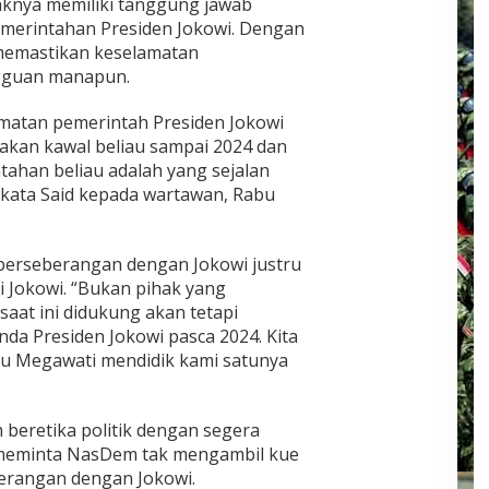
knya memiliki tanggung jawab
emerintahan Presiden Jokowi. Dengan
 memastikan keselamatan
ngguan manapun.
matan pemerintah Presiden Jokowi
akan kawal beliau sampai 2024 dan
tahan beliau adalah yang sejalan
kata Said kepada wartawan, Rabu
berseberangan dengan Jokowi justru
si Jokowi. “Bukan pihak yang
aat ini didukung akan tetapi
da Presiden Jokowi pasca 2024. Kita
. Ibu Megawati mendidik kami satunya
beretika politik dengan segera
a meminta NasDem tak mengambil kue
erangan dengan Jokowi.