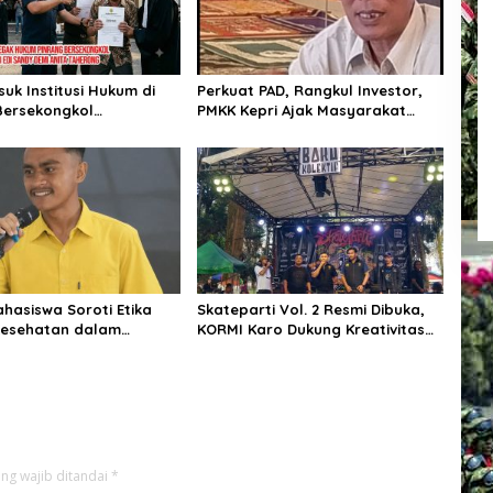
uk Institusi Hukum di
Perkuat PAD, Rangkul Investor,
Bersekongkol
PMKK Kepri Ajak Masyarakat
sasi Andi Edi Sandy
Bersatu Kawal Ekonomi Daerah
ahasiswa Soroti Etika
Skateparti Vol. 2 Resmi Dibuka,
Kesehatan dalam
KORMI Karo Dukung Kreativitas
Komentar Kontroversial
dan Prestasi Komunitas
 Pasien BPJS
Skateboard
ng wajib ditandai
*