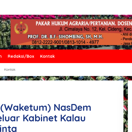
n
Redaksi/Box
Kontak
Kontak
 (Waketum) NasDem
eluar Kabinet Kalau
inta