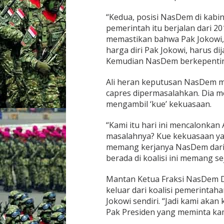
A
l
“Kedua, posisi NasDem di kabi
i
pemerintah itu berjalan dari 20
:
memastikan bahwa Pak Jokowi,
K
harga diri Pak Jokowi, harus dij
a
Kemudian NasDem berkepentinga
m
i
K
Ali heran keputusan NasDem 
e
capres dipermasalahkan. Dia m
l
mengambil ‘kue’ kekuasaan.
u
a
r
“Kami itu hari ini mencalonkan 
K
masalahnya? Kue kekuasaan ya
a
memang kerjanya NasDem dari
b
berada di koalisi ini memang se
i
n
e
Mantan Ketua Fraksi NasDem D
t
keluar dari koalisi pemerintaha
K
Jokowi sendiri. “Jadi kami akan 
a
Pak Presiden yang meminta kami
l
a