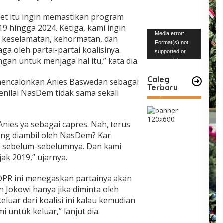
net itu ingin memastikan program
19 hingga 2024. Ketiga, kami ingin
Pemutar
Media error:
 keselamatan, kehormatan, dan
Video
Format(s) not
aga oleh partai-partai koalisinya.
supported or
n untuk menjaga hal itu,” kata dia.
source(s) not
found
Caleg
mencalonkan Anies Baswedan sebagai
Terbaru
Unduh Berkas:
enilai NasDem tidak sama sekali
https://www.mabe
snews.com/wp-
content/uploads/2
Anies ya sebagai capres. Nah, terus
023/12/VID-
20231227-
ng diambil oleh NasDem? Kan
WA0004.mp4?_=1
 sebelum-sebelumnya. Dan kami
jak 2019,” ujarnya.
PR ini menegaskan partainya akan
n Jokowi hanya jika diminta oleh
keluar dari koalisi ini kalau kemudian
 untuk keluar,” lanjut dia.