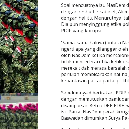
u
Soal mencuatnya isu NasDem da
P
dengan reshuffle kabinet, Ali 
r
dengan hal itu. Menurutnya, ta
e
Dia pun menyinggung etika pol
s
PDIP yang korupsi.
i
d
e
“Sama, sama halnya (antara Na
n
ngerti apa yang dilanggar oleh
Y
oleh NasDem ketika mencalonk
a
tidak mencederai etika ketika 
n
g
mereka tidak merasa bersalah de
M
perlulah membicarakan hal-hal,
e
kepantasan partai-partai politik
m
i
Sebelumnya diberitakan, PDIP 
n
t
dengan memutuskan pamit dari k
a
disampaikan Ketua DPP PDIP S
isu Partai NasDem pecah kongs
Baswedan dimumkan Surya Paloh