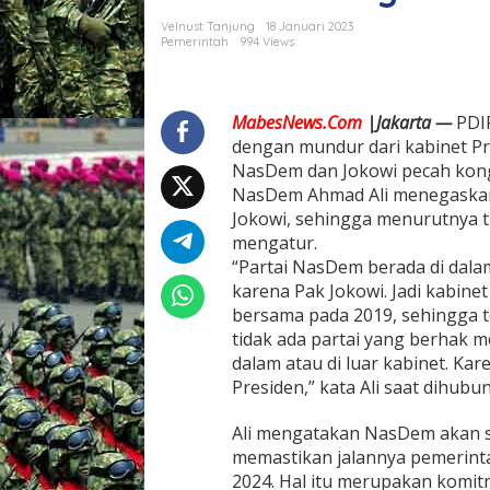
a
Velnust Tanjung
18 Januari 2023
U
Pemerintah
994 Views
m
u
m
(
MabesNews.Com
|Jakarta —
PDI
W
dengan mundur dari kabinet Pr
a
NasDem dan Jokowi pecah kon
k
e
NasDem Ahmad Ali menegaskan 
t
Jokowi, sehingga menurutnya ti
u
mengatur.
m
“Partai NasDem berada di dalam
)
N
karena Pak Jokowi. Jadi kabine
a
bersama pada 2019, sehingga te
s
tidak ada partai yang berhak me
D
dalam atau di luar kabinet. Ka
e
Presiden,” kata Ali saat dihubun
m
A
h
Ali mengatakan NasDem akan sel
m
memastikan jalannya pemerint
a
2024. Hal itu merupakan komit
d