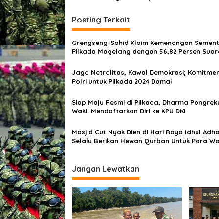
i
Posting Terkait
g
a
Grengseng-Sahid Klaim Kemenangan Sement
s
Pilkada Magelang dengan 56,82 Persen Suar
i
Jaga Netralitas, Kawal Demokrasi; Komitmen
p
Polri untuk Pilkada 2024 Damai
o
Siap Maju Resmi di Pilkada, Dharma Pongrek
s
Wakil Mendaftarkan Diri ke KPU DKI
Masjid Cut Nyak Dien di Hari Raya Idhul Adh
Selalu Berikan Hewan Qurban Untuk Para W
Masyarakat
Jangan Lewatkan