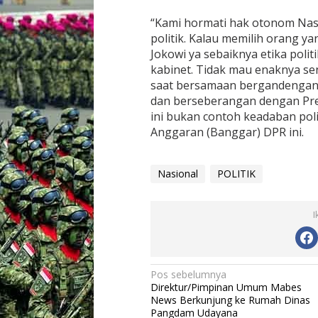
“Kami hormati hak otonom Na
politik. Kalau memilih orang 
Jokowi ya sebaiknya etika polit
kabinet. Tidak mau enaknya sen
saat bersamaan bergandengan 
dan berseberangan dengan Presi
ini bukan contoh keadaban poli
Anggaran (Banggar) DPR ini.
Nasional
POLITIK
I
N
Pos sebelumnya
Direktur/Pimpinan Umum Mabes
a
News Berkunjung ke Rumah Dinas
v
Pangdam Udayana