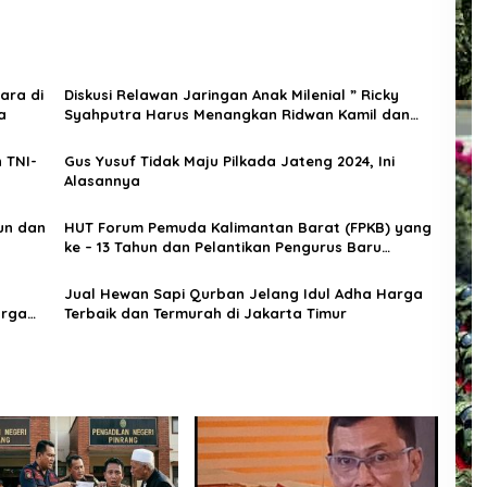
ara di
Diskusi Relawan Jaringan Anak Milenial ” Ricky
a
Syahputra Harus Menangkan Ridwan Kamil dan
Suswono”.
 TNI-
Gus Yusuf Tidak Maju Pilkada Jateng 2024, Ini
Alasannya
un dan
HUT Forum Pemuda Kalimantan Barat (FPKB) yang
ke – 13 Tahun dan Pelantikan Pengurus Baru
Periode 2024 – 20
a
Jual Hewan Sapi Qurban Jelang Idul Adha Harga
arga
Terbaik dan Termurah di Jakarta Timur