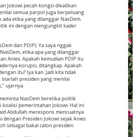
n Jokowi pecah kongsi dikaitkan
menilai semua parpol juga berpeluang
k ada etika yang dilanggar NasDem.
itik ini dengan mengungkit kader
sDem dan PDIP). Ya saya nggak
 NasDem, etika apa yang dilanggar
an Anies. Apakah kemudian PDIP itu
kadernya korupsi, ditangkap. Apakah
ngan itu? Iya kan. Jadi kita tidak
 biarlah presiden yang menilai
,” ujarnya.
meminta NasDem beretika politik
oalisi pemerintahan Jokowi. Hal ini
aid Abdullah merespons mencuatnya
i dengan Presiden Jokowi sejak Anies
 sebagai bakal calon presiden.