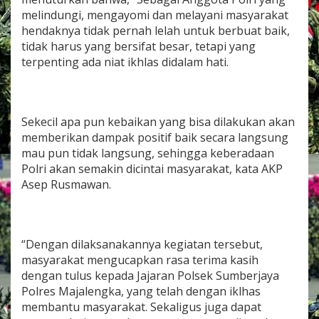
y
melindungi, mengayomi dan melayani masyarakat
a
hendaknya tidak pernah lelah untuk berbuat baik,
G
tidak harus yang bersifat besar, tetapi yang
o
t
terpenting ada niat ikhlas didalam hati.
o
n
g
R
Sekecil apa pun kebaikan yang bisa dilakukan akan
o
y
memberikan dampak positif baik secara langsung
o
mau pun tidak langsung, sehingga keberadaan
n
Polri akan semakin dicintai masyarakat, kata AKP
g
Asep Rusmawan.
B
a
n
t
u
“Dengan dilaksanakannya kegiatan tersebut,
W
masyarakat mengucapkan rasa terima kasih
a
dengan tulus kepada Jajaran Polsek Sumberjaya
r
g
Polres Majalengka, yang telah dengan iklhas
a
membantu masyarakat. Sekaligus juga dapat
B