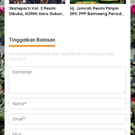
Skateparti Vol. 2 Resmi
Hj. Jumrah Resmi Pimpin
Dibuka, KORMI Karo Dukung
DPC PPP Bantaeng Periode
Kreativitas dan Prestasi
2026–2031
Komunitas Skateboard
Tinggalkan Balasan
Alamat email Anda tidak akan dipublikasikan.
Ruas yang wajib
ditandai
*