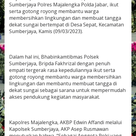
g
Sumberjaya Polres Majalengka Polda Jabar, ikut
g
serta gotong royong membantu warga
i
membersihkan lingkungan dan membuat tangga
P
dekat sungai bertempat di Desa Sepat, Kecamatan
e
r
Sumberjaya, Kamis (09/03/2023).
s
o
n
i
Dalam hal ini, Bhabinkamtibmas Polsek
l
P
Sumberjaya, Bripda Fakhrizal dengan penuh
o
empati tergerak rasa kepeduliannya ikut serta
l
gotong royong membantu warga membersihkan
s
lingkungan dan membantu membuat tangga di
e
dekat sungai sebagai sarana untuk mempermudah
k
S
akses pendukung kegiatan masyarakat.
u
m
b
e
Kapolres Majalengka, AKBP Edwin Affandi melalui
r
j
Kapolsek Sumberjaya, AKP Asep Rusmawan
a
menuturkan bahwa, “Sebagai Anggota Polri yang