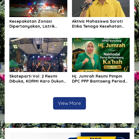
Kesepakatan Zonasi
Aktivis Mahasiswa Soroti
Dipertanyakan, Listrik
Etika Tenaga Kesehatan
Tanah Merah Berulang
dalam Polemik Komentar
Padam, Tata Kelola BUMD
Kontroversial terhadap
Disorot
Pasien BPJS
Skateparti Vol. 2 Resmi
Hj. Jumrah Resmi Pimpin
Dibuka, KORMI Karo Dukung
DPC PPP Bantaeng Periode
Kreativitas dan Prestasi
2026–2031
Komunitas Skateboard
View More