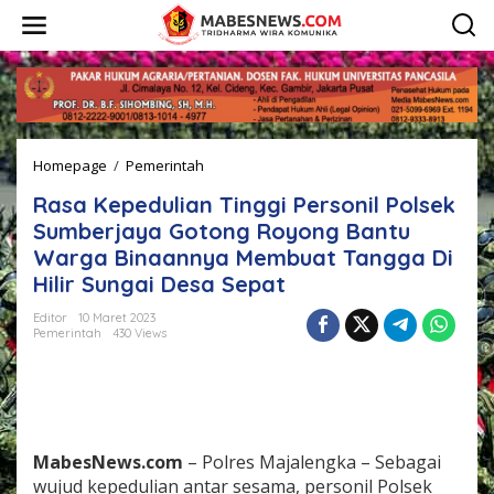
L
e
w
a
t
i
k
e
Homepage
/
Pemerintah
R
k
a
o
Rasa Kepedulian Tinggi Personil Polsek
s
n
a
t
Sumberjaya Gotong Royong Bantu
K
e
Warga Binaannya Membuat Tangga Di
e
n
Hilir Sungai Desa Sepat
p
e
Editor
10 Maret 2023
d
Pemerintah
430 Views
u
l
i
a
n
T
MabesNews.com
– Polres Majalengka – Sebagai
i
n
wujud kepedulian antar sesama, personil Polsek