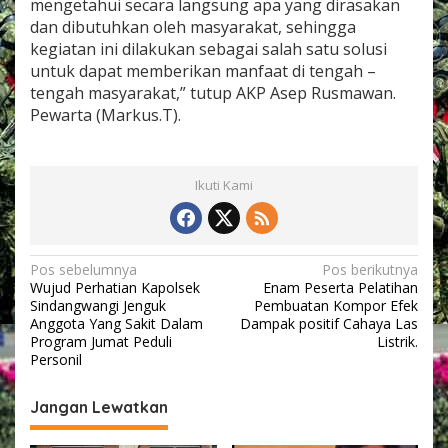
mengetahui secara langsung apa yang dirasakan
i
dan dibutuhkan oleh masyarakat, sehingga
n
kegiatan ini dilakukan sebagai salah satu solusi
a
a
untuk dapat memberikan manfaat di tengah –
n
tengah masyarakat,” tutup AKP Asep Rusmawan.
n
Pewarta (Markus.T).
y
a
M
e
Ikuti Kami
m
b
u
a
t
N
Pos sebelumnya
Pos berikutnya
T
Wujud Perhatian Kapolsek
Enam Peserta Pelatihan
a
a
Sindangwangi Jenguk
Pembuatan Kompor Efek
n
v
Anggota Yang Sakit Dalam
Dampak positif Cahaya Las
g
Program Jumat Peduli
Listrik.
i
g
Personil
a
g
D
Jangan Lewatkan
a
i
H
s
i