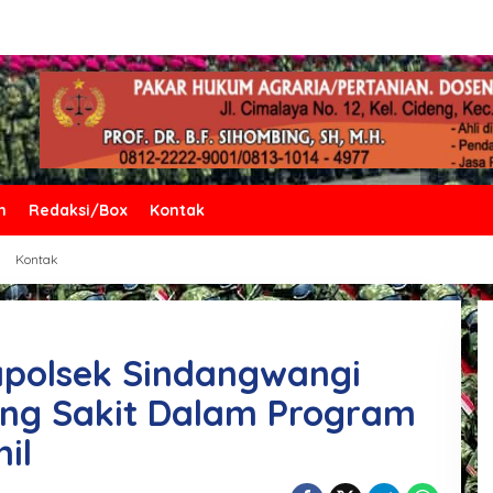
n
Redaksi/Box
Kontak
Kontak
apolsek Sindangwangi
ng Sakit Dalam Program
il