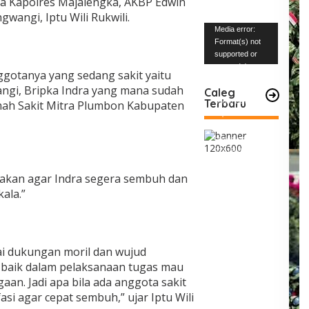
a Kapolres Majalengka, AKBP Edwin
gwangi, Iptu Wili Rukwili.
Pemutar
Media error:
Video
Format(s) not
supported or
source(s) not
gotanya yang sedang sakit yaitu
found
ngi, Bripka Indra yang mana sudah
Caleg
Terbaru
umah Sakit Mitra Plumbon Kabupaten
Unduh Berkas:
https://www.mabe
snews.com/wp-
content/uploads/2
023/12/VID-
20231227-
akan agar Indra segera sembuh dan
WA0004.mp4?_=1
kala.”
i dukungan moril dan wujud
 baik dalam pelaksanaan tugas mau
an. Jadi apa bila ada anggota sakit
asi agar cepat sembuh,” ujar Iptu Wili