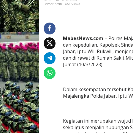
a
Pemerintah
664 Views
t
i
a
n
K
a
MabesNews.com
– Polres Maj
p
dan kepedulian, Kapolsek Sind
o
Jabar, Iptu Wili Rukwili, menj
l
s
dan di rawat di Rumah Sakit M
e
Jumat (10/3/2023).
k
S
i
n
Dalam kesempatan tersebut Ka
d
a
Majalengka Polda Jabar, Iptu Wi
n
g
w
a
Kegiatan ini merupakan wujud 
n
g
sekaligus menjalin hubungan S
i