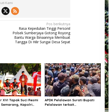
kuti Kami
Pos berikutnya
Rasa Kepedulian Tinggi Personil
Polsek Sumberjaya Gotong Royong
Bantu Warga Binaannya Membuat
Tangga Di Hilir Sungai Desa Sepat
 XVI Tapak Suci Resmi
APDK Pelalawan Surati Bupati
i Semarang, Kapolri
Pelalawan terkait
nugerah Anggota
Permasalahan-permasalahan PT