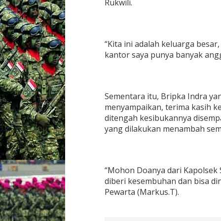
Rukwili.
a
m
P
r
“Kita ini adalah keluarga besar
o
g
kantor saya punya banyak anggo
r
a
m
J
Sementara itu, Bripka Indra yan
u
m
menyampaikan, terima kasih k
a
ditengah kesibukannya disemp
t
yang dilakukan menambah sem
P
e
d
u
l
“Mohon Doanya dari Kapolsek 
i
diberi kesembuhan dan bisa din
P
Pewarta (Markus.T).
e
r
s
o