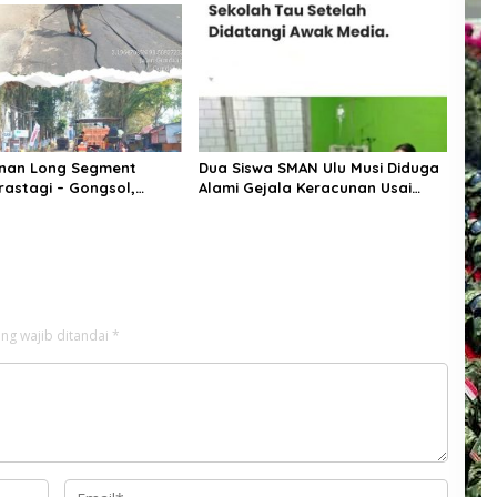
tan
THIP,Jamal: Kita siap adakan
demonstrasi di Kantor Bupati
Pelalawan
nan Long Segment
Dua Siswa SMAN Ulu Musi Diduga
rastagi – Gongsol,
Alami Gejala Keracunan Usai
ah Kabupaten Karo
Konsumsi Makanan Bergizi Gratis
an Kenyamanan Akses
Pertanian dan
omian
ng wajib ditandai
*