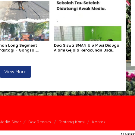
demonstrasi di Kantor Bupati
Pelalawan
nan Long Segment
Dua Siswa SMAN Ulu Musi Diduga
rastagi – Gongsol,
Alami Gejala Keracunan Usai
ah Kabupaten Karo
Konsumsi Makanan Bergizi Gratis
an Kenyamanan Akses
Pertanian dan
omian
View More
edia Siber
Box Redaksi
Tentang Kami
Kontak
MABESNEWS.COM, Mitra 