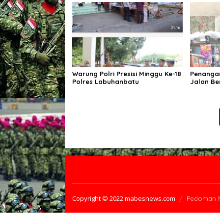
Bulu Dan Akan Ditempatkan Di 9
Kelurahan
Warung Polri Presisi Minggu Ke-18
Penanga
Polres Labuhanbatu
Jalan Be
Pemerint
Tingkatk
Wisata, 
Perekon
Copyright © 2022 mabesnews.com
Pedoman M