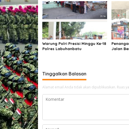
Bulukumba Kecamatan Ujung
Kehorma
Bulu Dan Akan Ditempatkan Di 9
Kelurahan
Warung Polri Presisi Minggu Ke-18
Penanga
Polres Labuhanbatu
Jalan Be
Pemerint
Tingkatk
Wisata, 
Perekon
Tinggalkan Balasan
Alamat email Anda tidak akan dipublikasikan.
Ruas ya