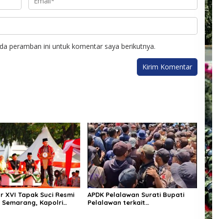
da peramban ini untuk komentar saya berikutnya.
 XVI Tapak Suci Resmi
APDK Pelalawan Surati Bupati
i Semarang, Kapolri
Pelalawan terkait
nugerah Anggota
Permasalahan-permasalahan PT
tan
THIP,Jamal: Kita siap adakan