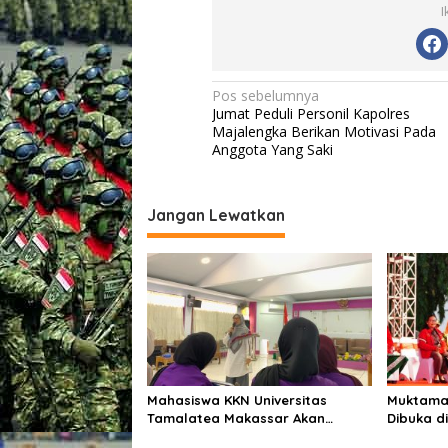
I
n
i
l
N
Pos sebelumnya
Jumat Peduli Personil Kapolres
a
Majalengka Berikan Motivasi Pada
v
Anggota Yang Saki
i
g
Jangan Lewatkan
a
s
i
p
o
s
Mahasiswa KKN Universitas
Muktamar
Tamalatea Makassar Akan
Dibuka d
Diberangkatkan Ke Kabupaten
Terima A