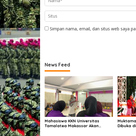
Simpan nama, email, dan situs web saya pa
News Feed
Mahasiswa KKN Universitas
Muktamar
Tamalatea Makassar Akan
Dibuka d
Diberangkatkan Ke Kabupaten
Terima A
Bulukumba Kecamatan Ujung
Kehorma