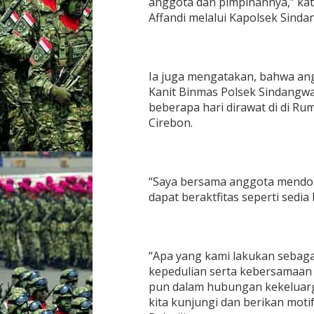
anggota dan pimpinannya,” kat
J
Affandi melalui Kapolsek Sindan
e
n
g
u
k
Ia juga mengatakan, bahwa ang
A
Kanit Binmas Polsek Sindangwa
n
beberapa hari dirawat di di R
g
Cirebon.
g
o
t
a
Y
“Saya bersama anggota mendo
a
dapat beraktfitas seperti sedia 
n
g
S
a
k
“Apa yang kami lakukan sebaga
i
kepedulian serta kebersamaan
t
pun dalam hubungan kekeluarga
D
a
kita kunjungi dan berikan motif
l