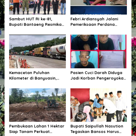
p
o
Sambut HUT RI ke-81,
Febri Ardiansyah Jalani
s
Bupati Bantaeng Resmikan
Pemeriksaan Perdana
Gapura Kampung
sebagai Tersangka di
Bissampole
Kejaksaan Agung
Kemacetan Puluhan
Pasien Cuci Darah Diduga
Kilometer di Banyuasin,
Jadi Korban Pengeroyokan
Gubernur Sumsel Pastikan
di Waingapu, Keluarga
Perbaikan Jalan
Minta Polisi Usut Tuntas
Dipercepat
Kasus
Pembukaan Lahan 1 Hektar
Bupati Saipullah Nasution
Siap Tanam Perkuat
Tegaskan Bansos Harus