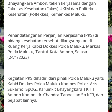
e
Bhayangkara Ambon, teken kerjasama dengan
r
Fakultas Kesehatan (Fakes) UKIM dan Politeknik
j
Kesehatan (Poltekkes) Kemenkes Maluku.
a
s
a
m
a
Penandatanganan Perjanjian Kerjasama (PKS) di
D
bidang kesehatan tersebut dilangsungkan di
e
Ruang Kerja Kabid Dokkes Polda Maluku, Markas
n
Polda Maluku, Tantui, Kota Ambon, Selasa
g
a
(24/1/2023).
n
F
a
k
Kegiatan PKS dihadiri dari pihak Polda Maluku yaitu
u
l
Kabid Dokkes Polda Maluku Kombes Pol dr. Aris
t
Sukarno, SpOG., Karumkit Bhayangkara TK. III
a
Ambon Kompol dr. Chandra Tanoeisan Sp KFR, dan
s
pejabat lainnya.
K
e
s