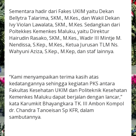
e
h
Sementara hadir dari Fakes UKIM yaitu Dekan
a
Bellytra Talarima, SKM., M.Kes., dan Wakil Dekan
t
Ivy Violan Lawalata, SKM., M.Kes. Sedangkan dari
a
n
Poltekkes Kemenkes Maluku, yaitu Direktur
U
Hairudin Rasako, SKM., M.Kes., Wadir III Mintje M.
K
Nendissa, S.Kep., M.Kes., Ketua Jurusan TLM Ns.
I
Wahyuni Aziza, S.Kep., M.Kep, dan staf lainnya.
M
d
a
n
P
“Kami menyampaikan terima kasih atas
o
kedatangannya sehingga kegiatan PKS antara
l
Fakultas Kesehatan UKIM dan Politeknik Kesehatan
t
e
Kemenkes Maluku dapat berjalan dengan lancar,”
k
kata Karumkit Bhayangkara TK. III Ambon Kompol
k
dr. Chandra Tanoeisan Sp KFR, dalam
e
sambutannya.
s