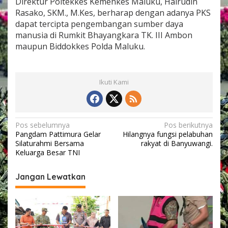
Direktur Poltekkes Kemenkes Maluku, Hairudin
Rasako, SKM., M.Kes, berharap dengan adanya PKS
dapat tercipta pengembangan sumber daya
manusia di Rumkit Bhayangkara TK. III Ambon
maupun Biddokkes Polda Maluku.
Ikuti Kami
N
Pos sebelumnya
Pos berikutnya
Pangdam Pattimura Gelar
Hilangnya fungsi pelabuhan
a
Silaturahmi Bersama
rakyat di Banyuwangi.
v
Keluarga Besar TNI
i
Jangan Lewatkan
g
a
s
i