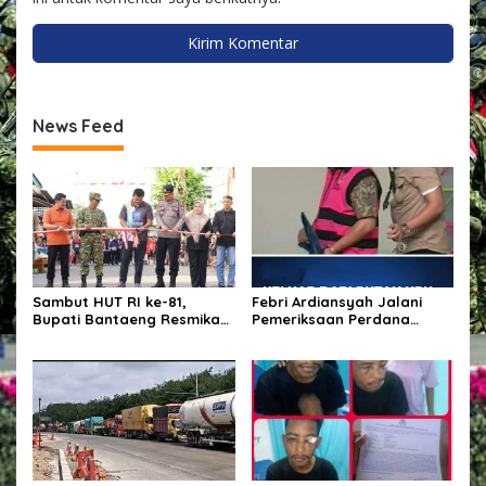
News Feed
Sambut HUT RI ke-81,
Febri Ardiansyah Jalani
Bupati Bantaeng Resmikan
Pemeriksaan Perdana
Gapura Kampung
sebagai Tersangka di
Bissampole
Kejaksaan Agung