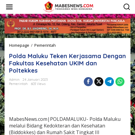
L
e
w
a
t
i
k
e
Homepage
/
Pemerintah
P
k
o
o
Polda Maluku Teken Kerjasama Dengan
l
n
d
t
Fakultas Kesehatan UKIM dan
a
e
Poltekkes
M
n
a
Admin
24 Januari 2023
l
Pemerintah
603 Views
u
k
u
T
e
k
MabesNews.com|POLDAMALUKU- Polda Maluku
e
melalui Bidang Kedokteran dan Kesehatan
n
(Biddokkes) dan Rumah Sakit Tingkat III
K