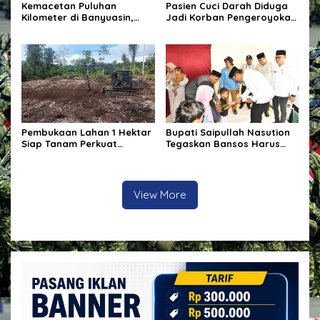
Kemacetan Puluhan
Pasien Cuci Darah Diduga
Kilometer di Banyuasin,
Jadi Korban Pengeroyokan
Gubernur Sumsel Pastikan
di Waingapu, Keluarga
Perbaikan Jalan
Minta Polisi Usut Tuntas
Dipercepat
Kasus
Pembukaan Lahan 1 Hektar
Bupati Saipullah Nasution
Siap Tanam Perkuat
Tegaskan Bansos Harus
Ketahanan Pangan
Tepat Sasaran, P3K PW
Diterjunkan Langsung Cek
Data Desa
View More