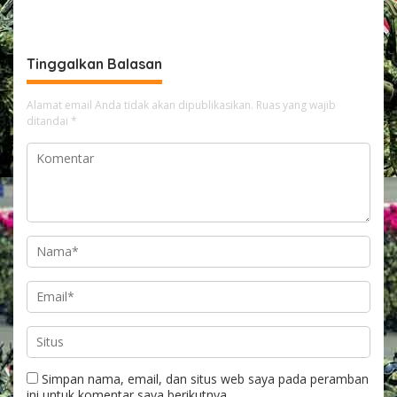
Ketahanan Pangan
Tepat Sasaran, P3K PW
Diterjunkan Langsung Cek
Data Desa
Tinggalkan Balasan
Alamat email Anda tidak akan dipublikasikan.
Ruas yang wajib
ditandai
*
Simpan nama, email, dan situs web saya pada peramban
ini untuk komentar saya berikutnya.