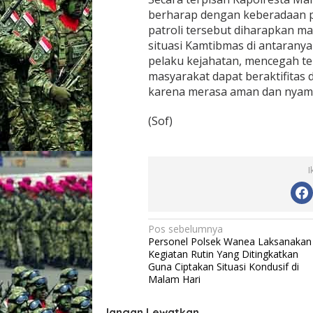
i
berharap dengan keberadaan p
l
patroli tersebut diharapkan
a
situasi Kamtibmas di antarany
y
pelaku kejahatan, mencegah te
a
h
masyarakat dapat beraktifitas 
H
karena merasa aman dan nyaman
u
k
(Sof)
u
m
P
o
I
l
r
e
s
t
N
Pos sebelumnya
a
Personel Polsek Wanea Laksanakan
a
M
Kegiatan Rutin Yang Ditingkatkan
a
v
Guna Ciptakan Situasi Kondusif di
n
Malam Hari
i
a
d
g
o
Jangan Lewatkan