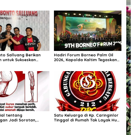
to Salluang Berikan
Hadiri Forum Borneo Palm Oil
 untuk Sukseskan
2026, Kapolda Kaltim Tegaskan
an HUT RI ke-81 di Desa
Komitmen Cegah Karhutla
lluang
sial tentang
Satu Keluarga di Kp. Caringinlor
gan Jadi Sorotan,
Tinggal di Rumah Tak Layak Huni,
ngatkan Pentingnya
Tidak tersentuh bantuan
as dan Pemberantasan
pemerintah