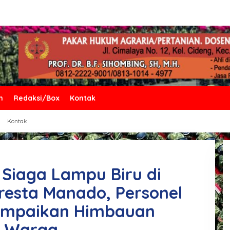
n
Redaksi/Box
Kontak
Kontak
 Siaga Lampu Biru di
resta Manado, Personel
sampaikan Himbauan
a Warga