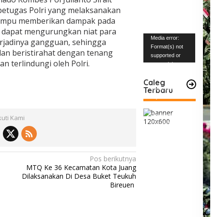
etugas Polri yang melaksanakan
 mampu memberikan dampak pada
a dapat mengurungkan niat para
Pemutar
Media error:
rjadinya gangguan, sehingga
Video
Format(s) not
dan beristirahat dengan tenang
supported or
 terlindungi oleh Polri.
source(s) not
found
Caleg
Terbaru
Unduh Berkas:
https://www.mabe
snews.com/wp-
content/uploads/2
kuti Kami
023/12/VID-
20231227-
WA0004.mp4?_=1
Pos berikutnya
MTQ Ke 36 Kecamatan Kota Juang
Dilaksanakan Di Desa Buket Teukuh
Bireuen