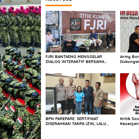
k
e
p
a
d
a
W
a
r
g
a
FJRI BANTAENG MENGGELAR
Army Bon
DIALOG INTERAKTIF BERSAMA
Dukungan
POLRES BANTAENG
Peringat
Bonto Sa
BPN PAREPARE: SERTIFIKAT
Kritik So
DISERAHKAN TANPA IZIN, LALU
Kesenjan
DIJUAL BELI GELAP! — PEGAWAI
Publik I
BPN PAREPARE DILAPORKAN KE
Integrit
POLRES!
Korupsi