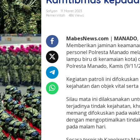
n
P
Sofyan
11 Maret 2023
a
Pemerintah
486 Views
t
r
o
l
MabesNews.com
|
MANADO
,
i
Memberikan jaminan keamanan
S
personel Polresta Manado mela
i
lampu biru di keramaian kota) 
a
Polresta Manado, Kamis (9/11/
g
a
L
Kegiatan patroli ini difokuska
a
kejahatan dan objek vital serta 
m
p
Silau mata ini dilaksanakan u
u
B
terjadinya tindak kejahatan, kh
i
memang difokuskan pada waktu
r
dengan mengoptimalkan tindak
u
pada malam hari.
d
i
W
Secara terpisah Kapolresta Man