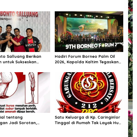
to Salluang Berikan
Hadiri Forum Borneo Palm Oil
 untuk Sukseskan
2026, Kapolda Kaltim Tegaskan
an HUT RI ke-81 di Desa
Komitmen Cegah Karhutla
lluang
sial tentang
Satu Keluarga di Kp. Caringinlor
gan Jadi Sorotan,
Tinggal di Rumah Tak Layak Huni,
ngatkan Pentingnya
Tidak tersentuh bantuan
as dan Pemberantasan
pemerintah