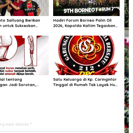
to Salluang Berikan
Hadiri Forum Borneo Palm Oil
 untuk Sukseskan
2026, Kapolda Kaltim Tegaskan
an HUT RI ke-81 di Desa
Komitmen Cegah Karhutla
lluang
sial tentang
Satu Keluarga di Kp. Caringinlor
gan Jadi Sorotan,
Tinggal di Rumah Tak Layak Huni,
ngatkan Pentingnya
Tidak tersentuh bantuan
as dan Pemberantasan
pemerintah
ng wajib ditandai
*