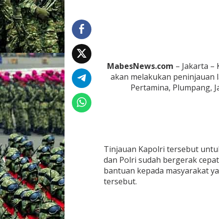
n
j
a
u
L
o
k
MabesNews.com
– Jakarta – 
a
akan melakukan peninjauan 
s
i
Pertamina, Plumpang, Ja
K
e
b
a
k
a
r
Tinjauan Kapolri tersebut unt
a
dan Polri sudah bergerak cep
n
bantuan kepada masyarakat yan
D
tersebut.
e
p
o
P
e