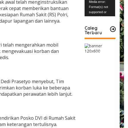
Pemutar
jak awal telah menginstruksikan
Media error:
Video
gerak cepat memberikan bantuan
Format(s) not
supported or
kesiapan Rumah Sakit (RS) Polri,
source(s) not
 dapur lapangan dan lainnya.
found
Caleg
Terbaru
Unduh Berkas:
https://www.mabe
snews.com/wp-
ri telah mengerahkan mobil
content/uploads/2
k mengevakuasi korban dan
023/12/VID-
dis.
20231227-
WA0004.mp4?_=1
en Dedi Prasetyo menyebut, Tim
irimkan korban luka ke beberapa
dapatkan perawatan lebih lanjut.
endirikan Posko DVI di Rumah Sakit
alam keterangan tertulisnya.