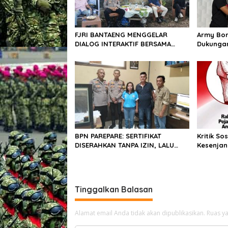
p
o
s
FJRI BANTAENG MENGGELAR
Army Bon
DIALOG INTERAKTIF BERSAMA
Dukungan
POLRES BANTAENG
Peringat
Bonto Sa
BPN PAREPARE: SERTIFIKAT
Kritik So
DISERAHKAN TANPA IZIN, LALU
Kesenjan
DIJUAL BELI GELAP! — PEGAWAI
Publik I
BPN PAREPARE DILAPORKAN KE
Integrit
POLRES!
Korupsi
Tinggalkan Balasan
Alamat email Anda tidak akan dipublikasikan.
Ruas ya