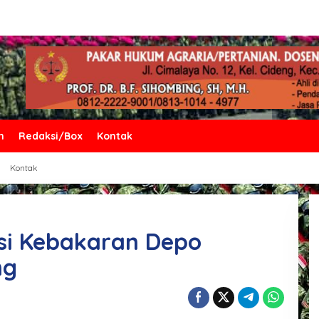
n
Redaksi/Box
Kontak
Kontak
asi Kebakaran Depo
ng