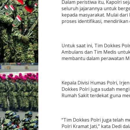
Dalam peristiwa itu, Kapolri se
r
seluruh jajarannya untuk ber
t
kepada masyarakat. Mulai dari 
a
m
proses identifikasi, mendirikan
i
n
a
P
Untuk saat ini, Tim Dokkes Pol
l
u
Ambulans dan Tim Medis untu
m
membantu dalam perawatan Me
p
a
n
g
Kepala Divisi Humas Polri, Irj
Dokkes Polri juga sudah meng
Rumah Sakit terdekat guna men
“Tim Dokkes Polri juga telah m
Polri Kramat Jati,” kata Dedi d