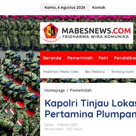
L
e
Kamis, 6 Agustus 2026
Kontak
w
a
t
i
k
e
k
o
n
Beranda
Pemerintah
Polri
Pendidika
t
e
Pedoman Media Siber
Box Redaksi
Tentang Kami
n
Homepage
/
Pemerintah
K
a
Kapolri Tinjau Lok
p
o
Pertamina Plumpa
l
r
i
Editor
4 Maret 2023
T
Pemerintah
532 Views
i