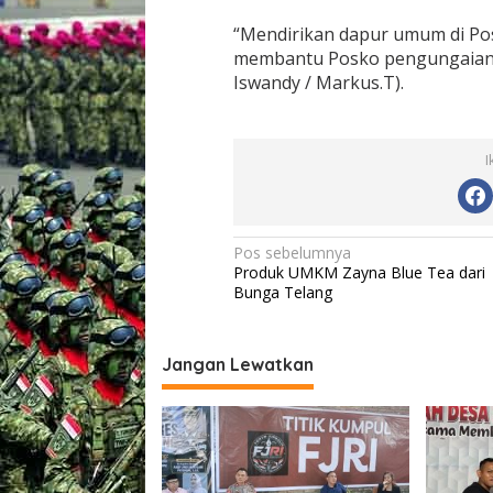
“Mendirikan dapur umum di Pos
membantu Posko pengungaian B
Iswandy / Markus.T).
I
N
Pos sebelumnya
Produk UMKM Zayna Blue Tea dari
a
Bunga Telang
v
i
Jangan Lewatkan
g
a
s
i