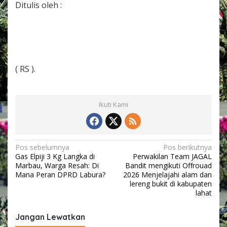
Ditulis oleh :
( RS ).
Ikuti Kami
N
Pos sebelumnya
Pos berikutnya
Gas Elpiji 3 Kg Langka di
Perwakilan Team JAGAL
a
Marbau, Warga Resah: Di
Bandit mengikuti Offrouad
v
Mana Peran DPRD Labura?
2026 Menjelajahi alam dan
lereng bukit di kabupaten
i
lahat
g
Jangan Lewatkan
a