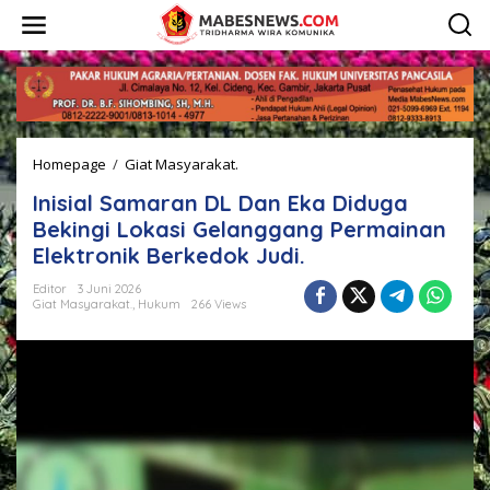
L
e
w
a
t
i
k
e
Homepage
/
Giat Masyarakat.
I
k
n
o
Inisial Samaran DL Dan Eka Diduga
i
n
s
t
Bekingi Lokasi Gelanggang Permainan
i
e
Elektronik Berkedok Judi.
a
n
l
Editor
3 Juni 2026
S
Giat Masyarakat.
,
Hukum
266 Views
a
m
a
r
a
n
D
L
D