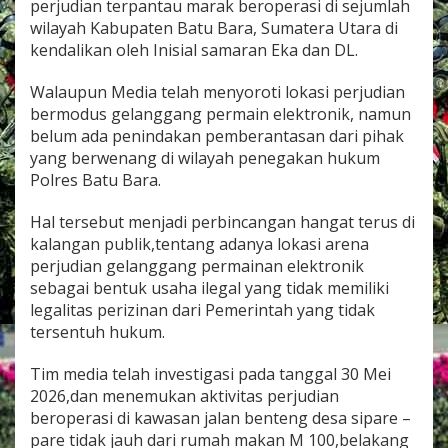
perjudian terpantau marak beroperasi di sejumlah
n
wilayah Kabupaten Batu Bara, Sumatera Utara di
i
kendalikan oleh Inisial samaran Eka dan DL.
k
B
e
Walaupun Media telah menyoroti lokasi perjudian
r
bermodus gelanggang permain elektronik, namun
k
belum ada penindakan pemberantasan dari pihak
e
yang berwenang di wilayah penegakan hukum
d
o
Polres Batu Bara.
k
J
Hal tersebut menjadi perbincangan hangat terus di
u
kalangan publik,tentang adanya lokasi arena
d
perjudian gelanggang permainan elektronik
i
.
sebagai bentuk usaha ilegal yang tidak memiliki
legalitas perizinan dari Pemerintah yang tidak
tersentuh hukum.
Tim media telah investigasi pada tanggal 30 Mei
2026,dan menemukan aktivitas perjudian
beroperasi di kawasan jalan benteng desa sipare –
pare tidak jauh dari rumah makan M 100,belakang