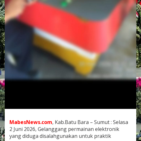
e
l
a
n
g
g
a
n
g
P
e
r
m
a
i
n
a
n
E
l
e
MabesNews.com
, Kab.Batu Bara – Sumut : Selasa
k
t
2 Juni 2026, Gelanggang permainan elektronik
r
yang diduga disalahgunakan untuk praktik
o