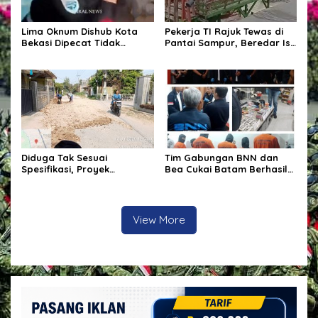
Lima Oknum Dishub Kota
Pekerja TI Rajuk Tewas di
Bekasi Dipecat Tidak
Pantai Sampur, Beredar Isu
Hormat, Akui Lakukan
Dugaan Bagi-Bagi Uang
Pungli terhadap Sopir Truk
Nama AD Jadi Sorotan
Diduga Tak Sesuai
Tim Gabungan BNN dan
Spesifikasi, Proyek
Bea Cukai Batam Berhasil
Peningkatan Jalan di
Mengungkap Jaringan
Cirebon Jadi Sorotan
Penyelundupan Narkotika
Di Batam.
View More