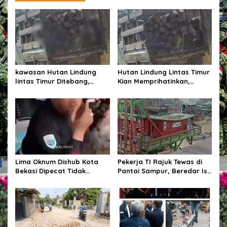
s
i
p
o
s
kawasan Hutan Lindung
Hutan Lindung Lintas Timur
lintas Timur Ditebang,
Kian Memprihatinkan,
Ancaman Pidana Mengintai,
Pohon Ditebang Pekerja
Pekerja Sebut Nama Afen
Sebut Nama Afen
Lima Oknum Dishub Kota
Pekerja TI Rajuk Tewas di
Bekasi Dipecat Tidak
Pantai Sampur, Beredar Isu
Hormat, Akui Lakukan
Dugaan Bagi-Bagi Uang
Pungli terhadap Sopir Truk
Nama AD Jadi Sorotan