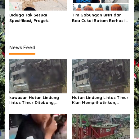
Diduga Tak Sesuai
Tim Gabungan BNN dan
Spesifikasi, Proyek
Bea Cukai Batam Berhasil
Peningkatan Jalan di
Mengungkap Jaringan
Cirebon Jadi Sorotan
Penyelundupan Narkotika
Di Batam.
News Feed
kawasan Hutan Lindung
Hutan Lindung Lintas Timur
lintas Timur Ditebang,
Kian Memprihatinkan,
Ancaman Pidana Mengintai,
Pohon Ditebang Pekerja
Pekerja Sebut Nama Afen
Sebut Nama Afen