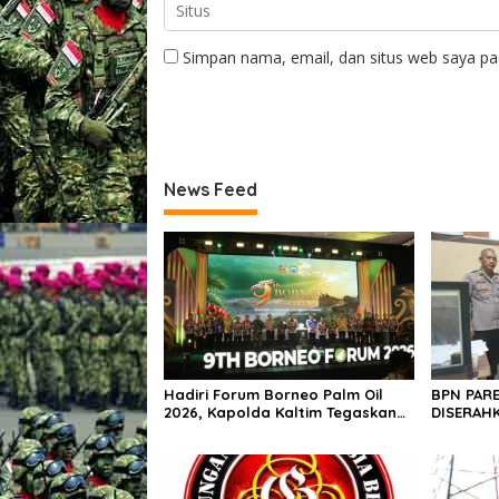
Simpan nama, email, dan situs web saya pa
News Feed
Hadiri Forum Borneo Palm Oil
BPN PARE
2026, Kapolda Kaltim Tegaskan
DISERAHK
Komitmen Cegah Karhutla
DIJUAL B
BPN PARE
POLRES!