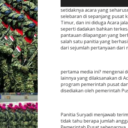
a
p
setidaknya acara yang seharus
a
selebaran di sepanjang pusat 
A
Timur, dan ini diduga Acara ja
n
seperti dadakan bahkan terkesa
g
pantauan dilapangan yang berh
g
a
salah satu panitia yang berhas
r
dari sejumlah pertanyaan dari m
a
n
n
y
a
pertama media ini? mengenai d
lainnya yang dilaksanakan di Ac
program pemerintah pusat dan
disediakan oleh pemerintah Pu
Panitia Suryadi menjawab teri
tidak tahu berapa jumlah angg
Pemerintah Pusat sebenarnya, 