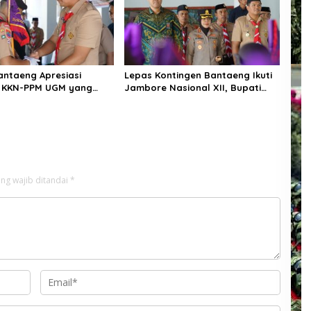
antaeng Apresiasi
Lepas Kontingen Bantaeng Ikuti
 KKN-PPM UGM yang
Jambore Nasional XII, Bupati
 Solusi Nyata bagi
Bantaeng : “Jaga Semangat
kat
Kebersamaan”
ng wajib ditandai
*