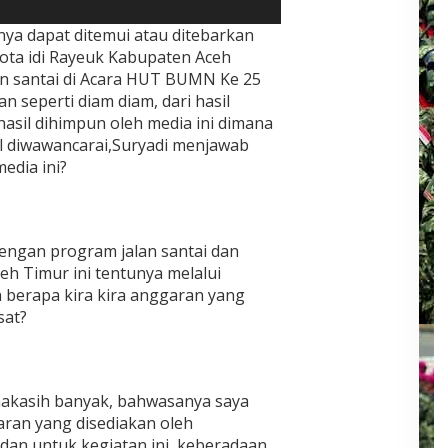
nya dapat ditemui atau ditebarkan
kota idi Rayeuk Kabupaten Aceh
lan santai di Acara HUT BUMN Ke 25
n seperti diam diam, dari hasil
asil dihimpun oleh media ini dimana
il diwawancarai,Suryadi menjawab
edia ini?
engan program jalan santai dan
eh Timur ini tentunya melalui
 berapa kira kira anggaran yang
sat?
makasih banyak, bahwasanya saya
aran yang disediakan oleh
dan untuk kegiatan ini, keberadaan