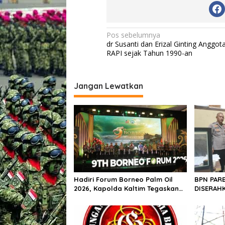
N
Pos sebelumnya
dr Susanti dan Erizal Ginting Anggot
a
RAPI sejak Tahun 1990-an
v
i
Jangan Lewatkan
g
a
s
i
p
o
s
Hadiri Forum Borneo Palm Oil
BPN PARE
2026, Kapolda Kaltim Tegaskan
DISERAHK
Komitmen Cegah Karhutla
DIJUAL B
BPN PARE
POLRES!