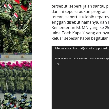
M
tersebut, seperti jalan santai,
K
dan ini seperti bukan progra
e
tetean, seperti itu lebih tepat
2
5
enggan disebut namanya, dan l
,
Kementerian BUMN yang ke 25,d
P
Jaloe Toeh Kapai)” yang artiny
a
keluar sebesar Kapal begitula
n
i
t
Pemutar
Media error: Format(s) not supported o
i
Video
a
Unduh Berkas: https://www.mabesnews.com/w
T
i
_=1
d
a
k
T
a
h
u
B
e
r