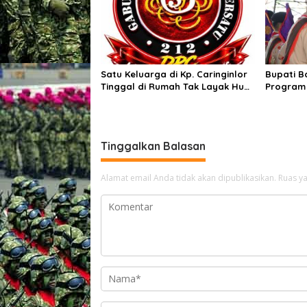
Satu Keluarga di Kp. Caringinlor
Bupati B
Tinggal di Rumah Tak Layak Huni,
Program
Tidak tersentuh bantuan
Hadirkan
pemerintah
Masyara
Tinggalkan Balasan
Alamat email Anda tidak akan dipublikasikan.
Ruas ya