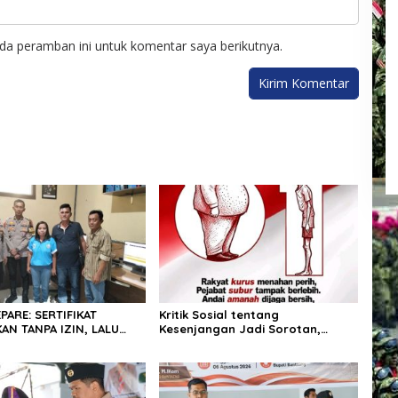
da peramban ini untuk komentar saya berikutnya.
PARE: SERTIFIKAT
Kritik Sosial tentang
AN TANPA IZIN, LALU
Kesenjangan Jadi Sorotan,
ELI GELAP! — PEGAWAI
Publik Ingatkan Pentingnya
PARE DILAPORKAN KE
Integritas dan Pemberantasan
Korupsi