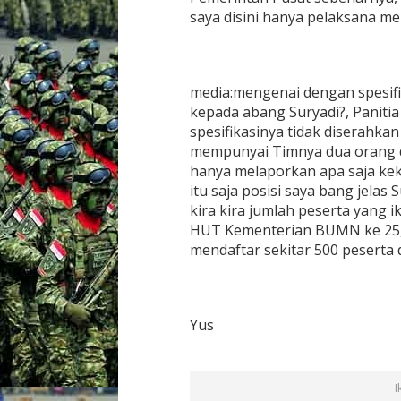
saya disini hanya pelaksana m
media:mengenai dengan spesif
kepada abang Suryadi?, Paniti
spesifikasinya tidak diserahka
mempunyai Timnya dua orang da
hanya melaporkan apa saja k
itu saja posisi saya bang jelas
kira kira jumlah peserta yang i
HUT Kementerian BUMN ke 25,
mendaftar sekitar 500 peserta 
Yus
I