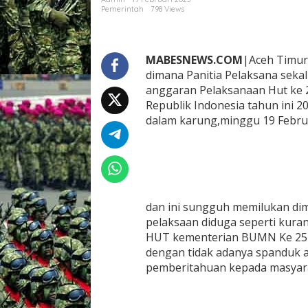
i
Pemerintah
798 Views
a
t
a
n
MABESNEWS.COM
|Aceh Timur,
H
dimana Panitia Pelaksana seka
U
anggaran Pelaksanaan Hut ke
T
Republik Indonesia tahun ini 20
K
dalam karung,minggu 19 Februa
e
2
5
K
e
m
e
dan ini sungguh memilukan dim
n
t
pelaksaan diduga seperti kura
r
HUT kementerian BUMN Ke 25 t
i
dengan tidak adanya spanduk a
a
pemberitahuan kepada masyara
n
B
U
N