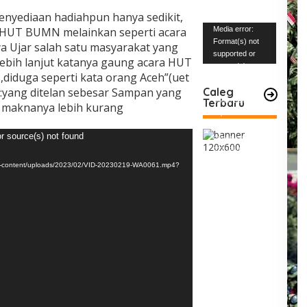
 penyediaan hadiahpun hanya sedikit,
Pemutar
m HUT BUMN melainkan seperti acara
Media error:
Video
Format(s) not
nya Ujar salah satu masyarakat yang
supported or
ebih lanjut katanya gaung acara HUT
source(s) not
iduga seperti kata orang Aceh”(uet
found
a:yang ditelan sebesar Sampan yang
Caleg
Terbaru
Unduh Berkas:
h maknanya lebih kurang
https://www.mabe
snews.com/wp-
r source(s) not found
content/uploads/2
023/12/VID-
20231227-
p-content/uploads/2023/02/VID-20230219-WA0061.mp4?
WA0004.mp4?_=2