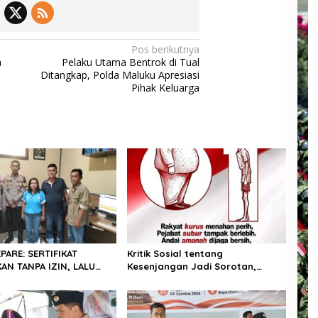
Pos berikutnya
a
Pelaku Utama Bentrok di Tual
Ditangkap, Polda Maluku Apresiasi
Pihak Keluarga
PARE: SERTIFIKAT
Kritik Sosial tentang
AN TANPA IZIN, LALU
Kesenjangan Jadi Sorotan,
ELI GELAP! — PEGAWAI
Publik Ingatkan Pentingnya
PARE DILAPORKAN KE
Integritas dan Pemberantasan
Korupsi