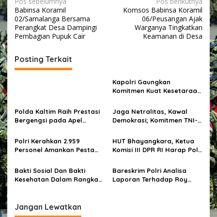
N
Pos sebelumnya
Pos berikutnya
Babinsa Koramil
Komsos Babinsa Koramil
a
02/Samalanga Bersama
06/Peusangan Ajak
v
Perangkat Desa Dampingi
Warganya Tingkatkan
Pembagian Pupuk Cair
Keamanan di Desa
i
g
Posting Terkait
a
s
Kapolri Gaungkan
Komitmen Kuat Kesetaraan
i
Gender Polri di UN Women
p
‘HeForShe’ Movement
Polda Kaltim Raih Prestasi
Jaga Netralitas, Kawal
Bergengsi pada Apel
Demokrasi; Komitmen TNI-
o
Kasatwil 2025, Kapolda
Polri untuk Pilkada 2024
s
Berikan Apresiasi untuk
Damai
Polri Kerahkan 2.959
HUT Bhayangkara, Ketua
Seluruh Jajaran
Personel Amankan Pesta
Komisi III DPR RI Harap Polri
Rakyat Dalam Rangka HUT
Jadi Pelindung dan
Bhayangkara Ke-78 di
Pengayom yang Adil
Bakti Sosial Dan Bakti
Bareskrim Polri Analisa
Monas
Kesehatan Dalam Rangka
Laporan Terhadap Roy
30 Tahun Pengabdian
Suryo
AKABRI 1994 Bertemakan
“Bagimu Negeri Jiwa Raga
Jangan Lewatkan
Kami”*