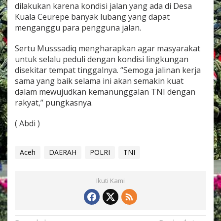
dilakukan karena kondisi jalan yang ada di Desa
R
o
Kuala Ceurepe banyak lubang yang dapat
y
menganggu para pengguna jalan.
o
n
Sertu Musssadiq mengharapkan agar masyarakat
g
untuk selalu peduli dengan kondisi lingkungan
T
i
disekitar tempat tinggalnya. “Semoga jalinan kerja
m
sama yang baik selama ini akan semakin kuat
b
dalam mewujudkan kemanunggalan TNI dengan
u
rakyat,” pungkasnya.
n
J
a
( Abdi )
l
a
n
Aceh
DAERAH
POLRI
TNI
R
u
s
Ikuti Kami
a
k