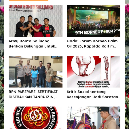
Army Bonto Salluang
Hadiri Forum Borneo Palm
Berikan Dukungan untuk
Oil 2026, Kapolda Kaltim
Sukseskan Peringatan HUT
Tegaskan Komitmen Cegah
RI ke-81 di Desa Bonto
Karhutla
Salluang
BPN PAREPARE: SERTIFIKAT
Kritik Sosial tentang
DISERAHKAN TANPA IZIN,
Kesenjangan Jadi Sorotan,
LALU DIJUAL BELI GELAP! —
Publik Ingatkan Pentingnya
PEGAWAI BPN PAREPARE
Integritas dan
DILAPORKAN KE POLRES!
Pemberantasan Korupsi