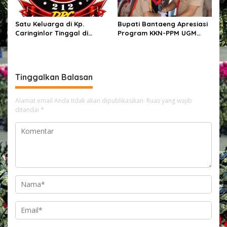
Satu Keluarga di Kp.
Bupati Bantaeng Apresiasi
Caringinlor Tinggal di
Program KKN-PPM UGM
Rumah Tak Layak Huni,
yang Hadirkan Solusi
Tidak tersentuh bantuan
Nyata bagi Masyarakat
pemerintah
Tinggalkan Balasan
Alamat email Anda tidak akan dipublikasikan.
Ruas yang wajib
ditandai
*