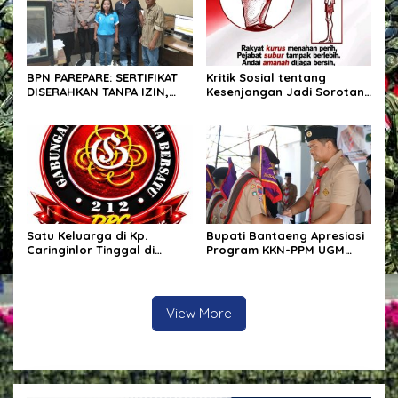
BPN PAREPARE: SERTIFIKAT
Kritik Sosial tentang
DISERAHKAN TANPA IZIN,
Kesenjangan Jadi Sorotan,
LALU DIJUAL BELI GELAP! —
Publik Ingatkan Pentingnya
PEGAWAI BPN PAREPARE
Integritas dan
DILAPORKAN KE POLRES!
Pemberantasan Korupsi
Satu Keluarga di Kp.
Bupati Bantaeng Apresiasi
Caringinlor Tinggal di
Program KKN-PPM UGM
Rumah Tak Layak Huni,
yang Hadirkan Solusi
Tidak tersentuh bantuan
Nyata bagi Masyarakat
pemerintah
View More