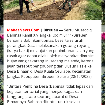
J
a
n
g
k
a
B
MabesNews.Com
| Bireuen —
Sertu Musaddiq,
e
Babinsa Ramil 07/Jangka Kodim 0111/Bireuen
r
bersama Babinkamtibmas, beserta seluruh
s
a
perangkat Desa melaksanakan gotong royong
m
(karya bakti) melanjutkan penimbunan jalan yang
a
rusak agar dapat dilalui oleh masyarakat dimusim
B
hujan yang sekarang ini sedang melanda, karena
h
a
jalan tersebut penghubung dari Dusun Pasie ke
b
Desa Binaan di Desa Kuala Ceurape, Kecamatan
i
Jangka, Kabupaten Bireuen, Selasa (20/12/2022)
n
k
“Bintara Pembina Desa (Babinsa) tidak lepas dari
a
m
kegiatan teritorial yang menjadi tugas dan
t
tanggung jawab seorang aparat di Desa
i
Binaannya. Babinsa dituntut untuk selalu
b