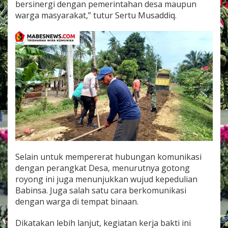
bersinergi dengan pemerintahan desa maupun
m
warga masyarakat,” tutur Sertu Musaddiq.
a
s
D
a
n
P
e
r
a
n
g
k
a
t
D
e
Selain untuk mempererat hubungan komunikasi
s
dengan perangkat Desa, menurutnya gotong
a
royong ini juga menunjukkan wujud kepedulian
G
o
Babinsa. Juga salah satu cara berkomunikasi
t
dengan warga di tempat binaan.
o
n
Dikatakan lebih lanjut, kegiatan kerja bakti ini
g