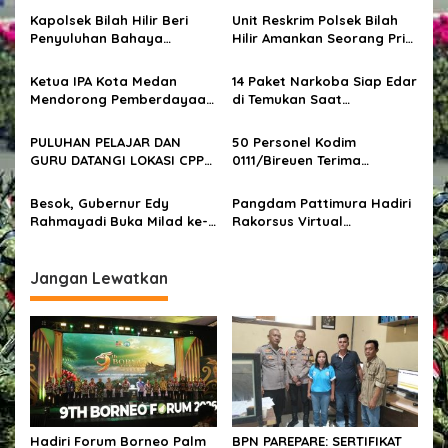
s
Kapolsek Bilah Hilir Beri
Unit Reskrim Polsek Bilah
i
Penyuluhan Bahaya
Hilir Amankan Seorang Pria
p
Narkoba, di SMP Negeri 2
Pengedar Ganja, Sita Lebih
Satu Atap Pangkatan
dari 1,2 Kg Barang Bukti
Ketua IPA Kota Medan
14 Paket Narkoba Siap Edar
o
Mendorong Pemberdayaan
di Temukan Saat
s
Masjid Bagi Kaum Muda
Penggeledahan Warga Siak
Milenial sebagai Pengingat
Hulu
PULUHAN PELAJAR DAN
50 Personel Kodim
Isra Miraj
GURU DATANGI LOKASI CPP
0111/Bireuen Terima
MEDCO E&P DI ACEH TIMUR
Sertifikat Komputer
Besok, Gubernur Edy
Pangdam Pattimura Hadiri
Rahmayadi Buka Milad ke-
Rakorsus Virtual
54 Aceh Sepakat Sumatera
Penanggulangan Karhutla
Utara
Jangan Lewatkan
Hadiri Forum Borneo Palm
BPN PAREPARE: SERTIFIKAT