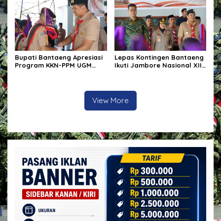
Pemberantasan Korupsi
pemerintah
Bupati Bantaeng Apresiasi
Lepas Kontingen Bantaeng
Program KKN-PPM UGM
Ikuti Jambore Nasional XII,
yang Hadirkan Solusi
Bupati Bantaeng : “Jaga
Nyata bagi Masyarakat
Semangat Kebersamaan”
View More