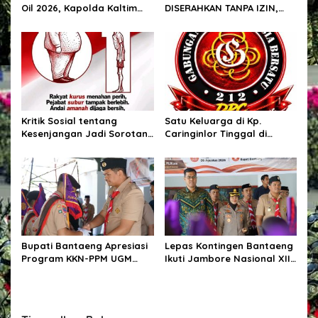
Oil 2026, Kapolda Kaltim
DISERAHKAN TANPA IZIN,
Tegaskan Komitmen Cegah
LALU DIJUAL BELI GELAP! —
Karhutla
PEGAWAI BPN PAREPARE
DILAPORKAN KE POLRES!
Kritik Sosial tentang
Satu Keluarga di Kp.
Kesenjangan Jadi Sorotan,
Caringinlor Tinggal di
Publik Ingatkan Pentingnya
Rumah Tak Layak Huni,
Integritas dan
Tidak tersentuh bantuan
Pemberantasan Korupsi
pemerintah
Bupati Bantaeng Apresiasi
Lepas Kontingen Bantaeng
Program KKN-PPM UGM
Ikuti Jambore Nasional XII,
yang Hadirkan Solusi
Bupati Bantaeng : “Jaga
Nyata bagi Masyarakat
Semangat Kebersamaan”