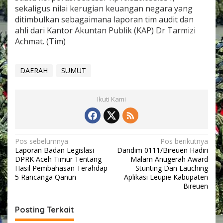
sekaligus nilai kerugian keuangan negara yang
ditimbulkan sebagaimana laporan tim audit dan
ahli dari Kantor Akuntan Publik (KAP) Dr Tarmizi
Achmat. (Tim)
DAERAH
SUMUT
Ikuti Kami
N
Pos sebelumnya
Pos berikutnya
Laporan Badan Legislasi
Dandim 0111/Bireuen Hadiri
a
DPRK Aceh Timur Tentang
Malam Anugerah Award
v
Hasil Pembahasan Terahdap
Stunting Dan Lauching
5 Rancanga Qanun
Aplikasi Leupie Kabupaten
i
Bireuen
g
Posting Terkait
a