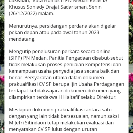
dakwaan,” kata Humas II PN Medan Kelas IA
i
Khusus Soniady Drajat Sadarisman, Senin
o
(26/12/2022) malam.
n
a
l
Menurutnya, persidangan perdana akan digelar
B
pekan depan atau pada awal tahun 2023
a
mendatang.
n
k
Mengutip penelusuran perkara secara online
S
u
(SIPP) PN Medan, Panitia Pengadaan disebut-sebut
m
tidak melakukan proses penilaian kompetensi dan
u
kemampuan usaha penyedia jasa secara baik dan
t
benar. Persyaratan utama dalam dokumen
D
i
prakualfikasi CV SP berupa Ijin Usaha Perdagangan
a
terdapat ketidakwajaran dokumen-dokumen yang
d
dilampirkan terdakwa H Haltafif selaku Direktur.
i
l
Meskipun dokumen prakualifikasi antara satu
i
d
dengan yang lain tidak bersesuaian, namun saksi
i
M Jefri Sitindaon tetap melakukan evaluasi dan
P
menyatakan CV SP lulus dengan urutan
e