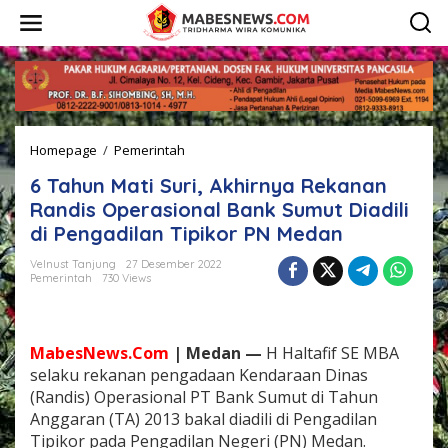
L
e
w
a
t
i
k
e
Homepage
/
Pemerintah
6
k
T
o
6 Tahun Mati Suri, Akhirnya Rekanan
a
n
h
t
Randis Operasional Bank Sumut Diadili
u
e
di Pengadilan Tipikor PN Medan
n
n
M
Velnust Tanjung
27 Desember 2022
a
Pemerintah
730 Views
t
i
S
u
MabesNews.Com
| Medan —
H Haltafif SE MBA
r
selaku rekanan pengadaan Kendaraan Dinas
i
(Randis) Operasional PT Bank Sumut di Tahun
,
Anggaran (TA) 2013 bakal diadili di Pengadilan
A
k
Tipikor pada Pengadilan Negeri (PN) Medan.