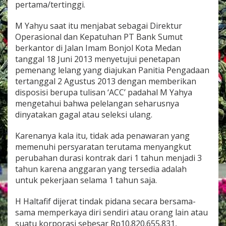
pertama/tertinggi.
n
g
a
M Yahyu saat itu menjabat sebagai Direktur
d
Operasional dan Kepatuhan PT Bank Sumut
i
berkantor di Jalan Imam Bonjol Kota Medan
l
tanggal 18 Juni 2013 menyetujui penetapan
a
pemenang lelang yang diajukan Panitia Pengadaan
n
T
tertanggal 2 Agustus 2013 dengan memberikan
i
disposisi berupa tulisan ‘ACC’ padahal M Yahya
p
mengetahui bahwa pelelangan seharusnya
i
dinyatakan gagal atau seleksi ulang.
k
o
r
Karenanya kala itu, tidak ada penawaran yang
P
memenuhi persyaratan terutama menyangkut
N
perubahan durasi kontrak dari 1 tahun menjadi 3
M
tahun karena anggaran yang tersedia adalah
e
d
untuk pekerjaan selama 1 tahun saja.
a
n
H Haltafif dijerat tindak pidana secara bersama-
sama memperkaya diri sendiri atau orang lain atau
suatu korporasi sebesar Rp10.820.655.831,