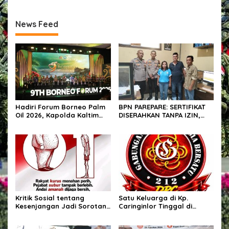
News Feed
Hadiri Forum Borneo Palm
BPN PAREPARE: SERTIFIKAT
Oil 2026, Kapolda Kaltim
DISERAHKAN TANPA IZIN,
Tegaskan Komitmen Cegah
LALU DIJUAL BELI GELAP! —
Karhutla
PEGAWAI BPN PAREPARE
DILAPORKAN KE POLRES!
Kritik Sosial tentang
Satu Keluarga di Kp.
Kesenjangan Jadi Sorotan,
Caringinlor Tinggal di
Publik Ingatkan Pentingnya
Rumah Tak Layak Huni,
Integritas dan
Tidak tersentuh bantuan