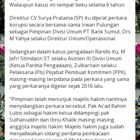
h
Walaupun kasus ini sempat beku selama 6 tahun.
i
r
Direktur CV Surya Pratama (SP) itu dijerat perkara
n
korupsi secara bersama-sama Irwan Pulungan
y
a
sebagai Pimpinan Divisi Umum PT Bank Sumut, Drs
R
M Yahya selaku Direktur Umum/Operasional.
e
k
Sedangkan dalam kasus pengadaan Randis itu, M
a
Jefri Sitindaon ST selaku Asisten III Divisi Umum
n
a
(Ketua Panitia Pengadaan), Zulkarnain selaku
n
Pelaksana (Pls) Pejabat Pembuat Komitmen (PPK),
R
masing-masing terpidana pada perkara yang sama
a
yang perkaranya digelar sejak 2016 lalu.
n
d
i
“Pimpinan telah menunjuk majelis hakim nantinya
s
menyidangkan perkara tersebut. Pak As’ad Rahim
O
Lubis sebagai hakim ketua didampingi pak
p
Sulhanuddin dan Ibnu Khalik masing-masing
e
anggota majelis hakim. Majelis hakim juga sudah
r
a
menjadwalkan sidang perdana pembacaan
s