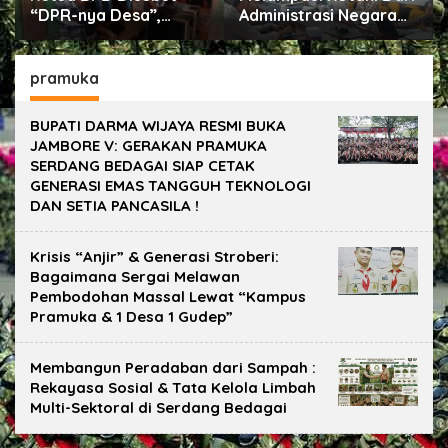
“DPR-nya Desa”,
Administrasi Negara
Kades Wajib Libatkan
ke Dunia
dalam Setiap Kegiatan
Pertambangan
dan Penetapan
pramuka
Anggaran.
BUPATI DARMA WIJAYA RESMI BUKA
JAMBORE V: GERAKAN PRAMUKA
SERDANG BEDAGAI SIAP CETAK
GENERASI EMAS TANGGUH TEKNOLOGI
DAN SETIA PANCASILA !
Krisis “Anjir” & Generasi Stroberi:
Bagaimana Sergai Melawan
Pembodohan Massal Lewat “Kampus
Pramuka & 1 Desa 1 Gudep”
Membangun Peradaban dari Sampah :
Rekayasa Sosial & Tata Kelola Limbah
Multi-Sektoral di Serdang Bedagai