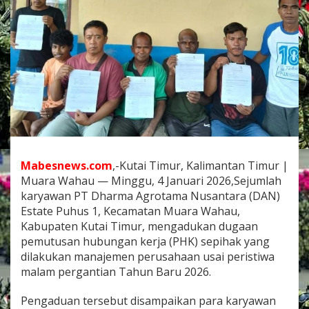
P
u
h
u
s
1
M
u
a
r
a
M
e
Mabesnews.com
,-Kutai Timur, Kalimantan Timur |
n
Muara Wahau — Minggu, 4 Januari 2026,Sejumlah
g
a
karyawan PT Dharma Agrotama Nusantara (DAN)
d
Estate Puhus 1, Kecamatan Muara Wahau,
u
Kabupaten Kutai Timur, mengadukan dugaan
k
pemutusan hubungan kerja (PHK) sepihak yang
e
D
dilakukan manajemen perusahaan usai peristiwa
i
malam pergantian Tahun Baru 2026.
s
n
Pengaduan tersebut disampaikan para karyawan
a