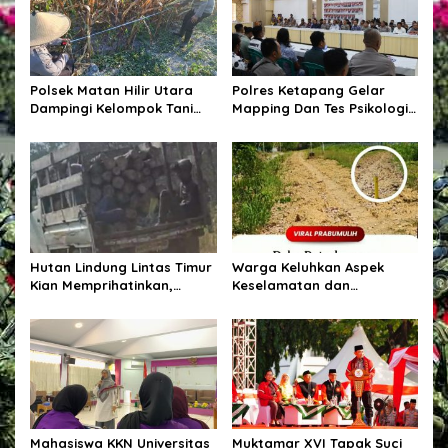
i
p
o
s
Polsek Matan Hilir Utara
Polres Ketapang Gelar
Dampingi Kelompok Tani
Mapping Dan Tes Psikologi
Desa Kuala Satong Panen
Calon Pemegang Senpi
Jagung Hibrida Dukung
Organik Bersama
Ketahanan Pangan
Bagpsikologi Ro SDM Polda
Kalbar
Hutan Lindung Lintas Timur
Warga Keluhkan Aspek
Kian Memprihatinkan,
Keselamatan dan
Pohon Ditebang Pekerja
Penanganan Material pada
Sebut Nama Afen
Proyek Pekerjaan Jalan
Mahasiswa KKN Universitas
Muktamar XVI Tapak Suci