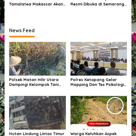
Tamalatea Makassar Akan
Resmi Dibuka di Semarang,
Diberangkatkan Ke
Kapolri Terima Anugerah
Kabupaten Bulukumba
Anggota Kehormatan
Kecamatan Ujung Bulu Dan
Akan Ditempatkan Di 9
News Feed
Kelurahan
Polsek Matan Hilir Utara
Polres Ketapang Gelar
Dampingi Kelompok Tani
Mapping Dan Tes Psikologi
Desa Kuala Satong Panen
Calon Pemegang Senpi
Jagung Hibrida Dukung
Organik Bersama
Ketahanan Pangan
Bagpsikologi Ro SDM Polda
Kalbar
Hutan Lindung Lintas Timur
Warga Keluhkan Aspek