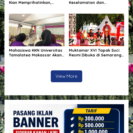
Kian Memprihatinkan,
Keselamatan dan
Pohon Ditebang Pekerja
Penanganan Material pada
Sebut Nama Afen
Proyek Pekerjaan Jalan
Mahasiswa KKN Universitas
Muktamar XVI Tapak Suci
Tamalatea Makassar Akan
Resmi Dibuka di Semarang,
Diberangkatkan Ke
Kapolri Terima Anugerah
Kabupaten Bulukumba
Anggota Kehormatan
Kecamatan Ujung Bulu Dan
Akan Ditempatkan Di 9
View More
Kelurahan