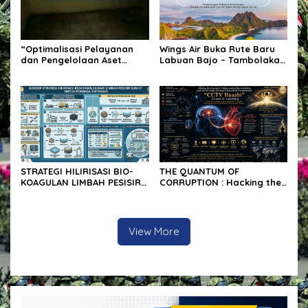
“Optimalisasi Pelayanan
Wings Air Buka Rute Baru
dan Pengelolaan Aset
Labuan Bajo – Tambolaka 3
Desa”.
Kali Seminggu, Dukung
Pariwisata NTT LABUAN
BAJO.
STRATEGI HILIRISASI BIO-
THE QUANTUM OF
KOAGULAN LIMBAH PESISIR
CORRUPTION : Hacking the
SUMATERA UTARA : Analisis
Corruptor’s Brain via Bio-
Tekno-Ekonomi &
Metafisika, Anatomi SA-
Implementasi Multi-Tahap
Node Jantung &
Eksperimental TIRTANADI
Kesadaran Transendental
View More
“CCTV Ilaaahi”