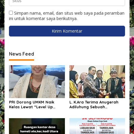
Simpan nama, email, dan situs web saya pada peramban
ini untuk komentar saya berikutnya.
News Feed
PRI Dorong UMKM Naik
L. K.Ara Terima Anugerah
Kelas Lewat “Level Up
Adiluhung Sebuah
UMKM”, Bidik Pasar
Penghormatan bagi
Nasional hingga
Penyair yang Jaga Nurani
Internasional
Bangsa