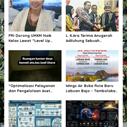
i
p
o
s
PRI Dorong UMKM Naik
L. K.Ara Terima Anugerah
Kelas Lewat “Level Up
Adiluhung Sebuah
UMKM”, Bidik Pasar
Penghormatan bagi
Nasional hingga
Penyair yang Jaga Nurani
Internasional
Bangsa
“Optimalisasi Pelayanan
Wings Air Buka Rute Baru
dan Pengelolaan Aset
Labuan Bajo – Tambolaka 3
Desa”.
Kali Seminggu, Dukung
Pariwisata NTT LABUAN
BAJO.