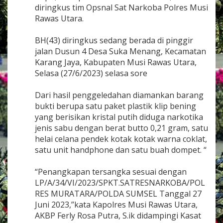
e
diringkus tim Opsnal Sat Narkoba Polres Musi
s
Rawas Utara.
M
u
BH(43) diringkus sedang berada di pinggir
r
a
jalan Dusun 4 Desa Suka Menang, Kecamatan
t
Karang Jaya, Kabupaten Musi Rawas Utara,
a
Selasa (27/6/2023) selasa sore
r
a
T
Dari hasil penggeledahan diamankan barang
a
bukti berupa satu paket plastik klip bening
n
yang berisikan kristal putih diduga narkotika
g
jenis sabu dengan berat butto 0,21 gram, satu
k
helai celana pendek kotak kotak warna coklat,
a
p
satu unit handphone dan satu buah dompet. “
B
a
“Penangkapan tersangka sesuai dengan
n
LP/A/34/VI/2023/SPKT.SATRESNARKOBA/POL
d
a
RES MURATARA/POLDA SUMSEL Tanggal 27
r
Juni 2023,”kata Kapolres Musi Rawas Utara,
N
AKBP Ferly Rosa Putra, S.ik didampingi Kasat
a