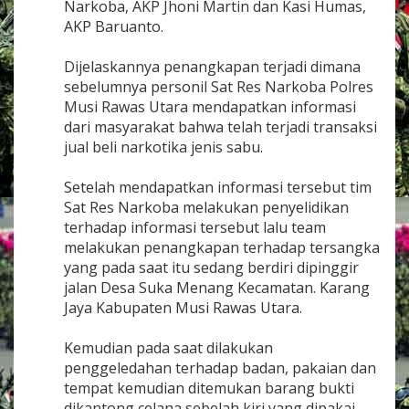
Narkoba, AKP Jhoni Martin dan Kasi Humas,
r
AKP Baruanto.
k
o
t
Dijelaskannya penangkapan terjadi dimana
i
sebelumnya personil Sat Res Narkoba Polres
k
Musi Rawas Utara mendapatkan informasi
a
J
dari masyarakat bahwa telah terjadi transaksi
e
jual beli narkotika jenis sabu.
n
i
Setelah mendapatkan informasi tersebut tim
s
Sat Res Narkoba melakukan penyelidikan
S
h
terhadap informasi tersebut lalu team
a
melakukan penangkapan terhadap tersangka
b
yang pada saat itu sedang berdiri dipinggir
u
jalan Desa Suka Menang Kecamatan. Karang
Jaya Kabupaten Musi Rawas Utara.
Kemudian pada saat dilakukan
penggeledahan terhadap badan, pakaian dan
tempat kemudian ditemukan barang bukti
dikantong celana sebelah kiri yang dipakai