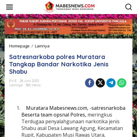
L
e
w
a
t
i
k
e
Homepage
/
Lainnya
S
k
a
o
Satresnarkoba polres Muratara
t
n
r
t
Tangkap Bandar Narkotika Jenis
e
e
Shabu
s
n
n
EVI.E
28 Juni 2023
a
Lainnya
386 Views
r
k
o
b
Muratara Mabesnews.com, -satresnarkoba
a
Beserta team opsnal Polres,
meringkus
p
Terdugaa penyalahgunaan narkotika jenis
o
Shabu asal Desa Lawang Agung, Kecamatan
l
r
Rupit, Kabupaten Musi Rawas Utara,