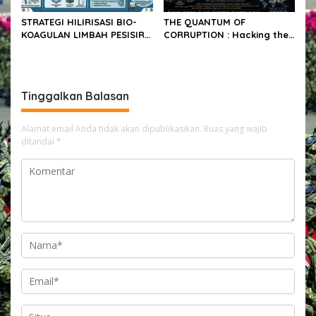
STRATEGI HILIRISASI BIO-
THE QUANTUM OF
KOAGULAN LIMBAH PESISIR
CORRUPTION : Hacking the
SUMATERA UTARA : Analisis
Corruptor’s Brain via Bio-
Tekno-Ekonomi &
Metafisika, Anatomi SA-
Implementasi Multi-Tahap
Node Jantung &
Eksperimental TIRTANADI
Kesadaran Transendental
Tinggalkan Balasan
“CCTV Ilaaahi”
Alamat email Anda tidak akan dipublikasikan.
Ruas yang wajib
ditandai
*