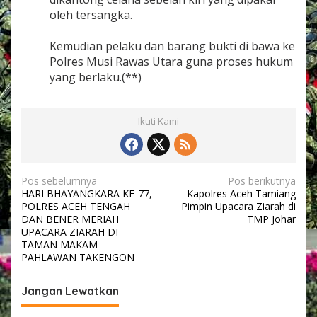
oleh tersangka.
Kemudian pelaku dan barang bukti di bawa ke
Polres Musi Rawas Utara guna proses hukum
yang berlaku.(**)
Ikuti Kami
N
Pos sebelumnya
Pos berikutnya
HARI BHAYANGKARA KE-77,
Kapolres Aceh Tamiang
a
POLRES ACEH TENGAH
Pimpin Upacara Ziarah di
v
DAN BENER MERIAH
TMP Johar
UPACARA ZIARAH DI
i
TAMAN MAKAM
PAHLAWAN TAKENGON
g
a
Jangan Lewatkan
s