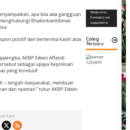
Pemutar
Media error:
enyampaikan, apa bila ada gangguan
Video
Format(s) not
 menghubungi Bhabinkamtibmas
supported or
esa.
source(s) not
found
pon positif dan berterima kasih atas
Caleg
Terbaru
Unduh Berkas:
https://www.mabe
snews.com/wp-
ajalengka, AKBP Edwin Affandi
content/uploads/2
rsebut sebagai upaya Kepolisian
023/12/VID-
as yang kondusif.
20231227-
WA0004.mp4?_=1
ah – tengah masyarakat, membuat
an dan nyaman.” tutur AKBP Edwin
kuti Kami