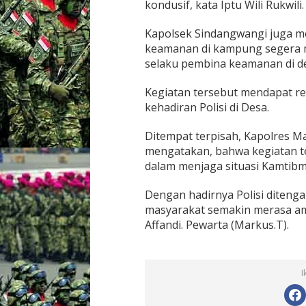
kondusif, kata Iptu Wili Rukwili.
e
r
Kapolsek Sindangwangi juga m
a
t
keamanan di kampung segera
T
selaku pembina keamanan di d
a
l
Kegiatan tersebut mendapat res
i
kehadiran Polisi di Desa.
S
i
l
Ditempat terpisah, Kapolres M
a
mengatakan, bahwa kegiatan te
t
dalam menjaga situasi Kamtibm
u
r
Dengan hadirnya Polisi diteng
a
h
masyarakat semakin merasa am
m
Affandi. Pewarta (Markus.T).
i
D
e
n
I
g
a
n