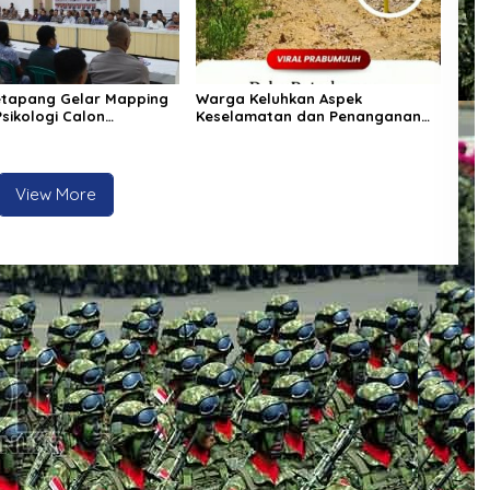
etapang Gelar Mapping
Warga Keluhkan Aspek
Psikologi Calon
Keselamatan dan Penanganan
 Senpi Organik
Material pada Proyek Pekerjaan
Bagpsikologi Ro SDM
Jalan
lbar
View More