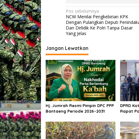
T
N
o
Pos sebelumnya
k
NCW Menilai Pengkebirian KPK
a
o
Dengan Pulangkan Deputi Penindak
h
v
Dan Dirlidik Ke Polri Tanpa Dasar
A
Yang Jelas
i
g
a
g
Jangan Lewatkan
m
a
a
s
i
p
o
s
Hj. Jumrah Resmi Pimpin DPC PPP
DPRD Kot
Bantaeng Periode 2026–2031
Rapat Pa
PPAS Tah
Bentuk P