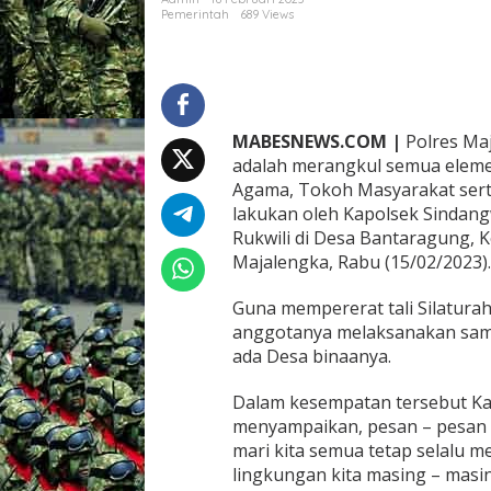
r
Pemerintah
689 Views
a
K
a
p
o
l
MABESNEWS.COM |
Polres Maj
s
adalah merangkul semua eleme
e
Agama, Tokoh Masyarakat sert
k
S
lakukan oleh Kapolsek Sindangw
i
Rukwili di Desa Bantaragung,
n
Majalengka, Rabu (15/02/2023).
d
a
Guna mempererat tali Silatur
n
g
anggotanya melaksanakan sa
w
ada Desa binaanya.
a
n
Dalam kesempatan tersebut K
g
menyampaikan, pesan – pesan
i
P
mari kita semua tetap selalu m
e
lingkungan kita masing – masin
r