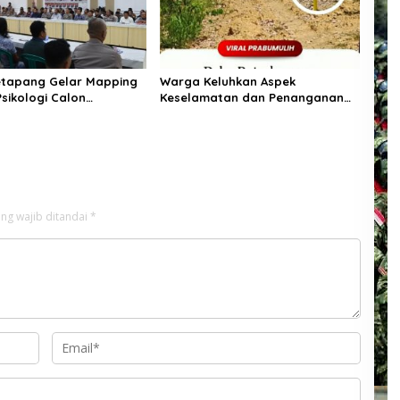
etapang Gelar Mapping
Warga Keluhkan Aspek
Psikologi Calon
Keselamatan dan Penanganan
 Senpi Organik
Material pada Proyek Pekerjaan
Bagpsikologi Ro SDM
Jalan
lbar
ng wajib ditandai
*