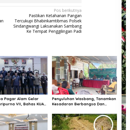
Pos berikutnya
Pastikan Ketahanan Pangan
an
Tercukupi Bhabinkamtibmas Polsek
Sindangwangi Laksanakan Sambang
Ke Tempat Penggilingan Padi
a Pagar Alam Gelar
Penyuluhan Wasbang, Tanamkan
ripurna VII, Bahas KUA-
Kesadaran Berbangsa Dan
un Anggaran 2027 dan
Hukum
anitia Khusus