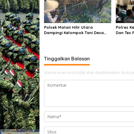
Polsek Matan Hilir Utara
Polres K
Dampingi Kelompok Tani Desa
Dan Tes 
Kuala Satong Panen Jagung
Pemegang
Hibrida Dukung Ketahanan
Bersama 
Pangan
Polda Ka
Tinggalkan Balasan
Alamat email Anda tidak akan dipublikasikan.
Ruas ya