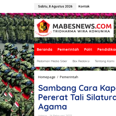
L
e
Sabtu, 8 Agustus 2026
Kontak
w
a
t
i
k
e
k
o
n
Beranda
Pemerintah
Polri
Pendidika
t
e
Pedoman Media Siber
Box Redaksi
Tentang Kami
n
Homepage
/
Pemerintah
S
a
Sambang Cara Kap
m
b
Pererat Tali Silat
a
n
Agama
g
C
a
Admin
16 Februari 2023