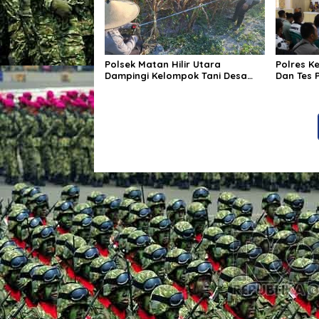
Polsek Matan Hilir Utara
Polres K
Dampingi Kelompok Tani Desa
Dan Tes 
Kuala Satong Panen Jagung
Pemegang
Hibrida Dukung Ketahanan
Bersama 
Pangan
Polda Ka