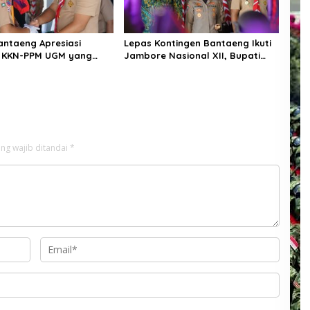
antaeng Apresiasi
Lepas Kontingen Bantaeng Ikuti
 KKN-PPM UGM yang
Jambore Nasional XII, Bupati
 Solusi Nyata bagi
Bantaeng : “Jaga Semangat
kat
Kebersamaan”
ng wajib ditandai
*