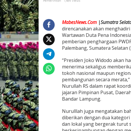
Pemerintah
1,484 Views
o
k
o
w
MabesNews.Com
|
Sumatra Selat
i
direncanakan akan menghadiri
A
Wartawan Duta Pena Indonesia
k
a
pemberian penghargaan PWDPI 
n
Palembang, Sumatera Selatan (
H
a
“Presiden Joko Widodo akan ha
d
menerima sekaligus memberik
i
r
tokoh nasional maupun regiona
i
pembangunan secara merata,”
P
Nurullah RS dalam rapat koordi
e
jajaran Pimpinan Pusat, Daera
n
g
Bandar Lampung.
a
n
Nurulllah juga mengatakan ba
u
diberikan dengan dua kategori
g
dan lokal yang bergerak turu
r
a
berkesinambungan dengan men