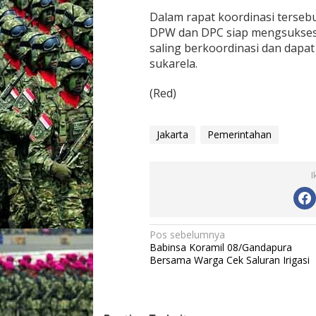
a
Dalam rapat koordinasi tersebu
n
DPW dan DPC siap mengsuksesk
g
saling berkoordinasi dan dapa
sukarela.
(Red)
Jakarta
Pemerintahan
I
N
Pos sebelumnya
Babinsa Koramil 08/Gandapura
a
Bersama Warga Cek Saluran Irigasi
v
i