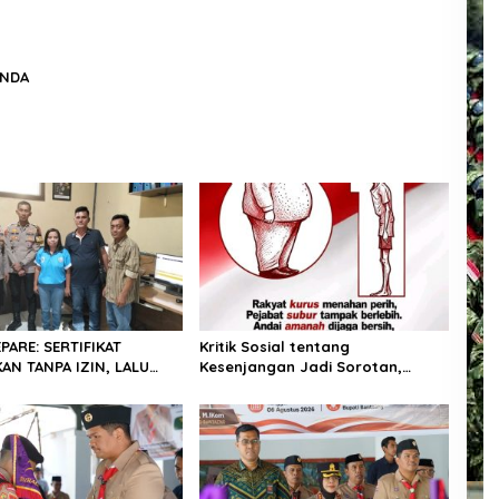
UNDA
PARE: SERTIFIKAT
Kritik Sosial tentang
AN TANPA IZIN, LALU
Kesenjangan Jadi Sorotan,
ELI GELAP! — PEGAWAI
Publik Ingatkan Pentingnya
PARE DILAPORKAN KE
Integritas dan Pemberantasan
Korupsi