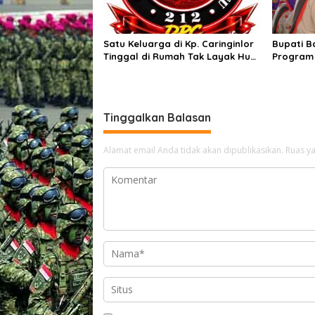
Satu Keluarga di Kp. Caringinlor
Bupati B
Tinggal di Rumah Tak Layak Huni,
Program
Tidak tersentuh bantuan
Hadirkan
pemerintah
Masyara
Tinggalkan Balasan
Alamat email Anda tidak akan dipublikasikan.
Ruas ya