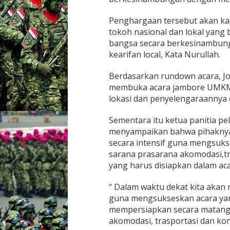
h
a
Penghargaan tersebut akan kam
n
tokoh nasional dan lokal yang
P
bangsa secara berkesinambu
W
D
kearifan local, Kata Nurullah.
P
I
Berdasarkan rundown acara, J
A
membuka acara jambore UMKM 
w
lokasi dan penyelengaraannya 
a
r
d
Sementara itu ketua panitia p
2
menyampaikan bahwa pihaknya
0
secara intensif guna mengsukse
2
sarana prasarana akomodasi,tr
3
D
yang harus disiapkan dalam aca
i
P
“ Dalam waktu dekat kita akan 
a
guna mengsukseskan acara yan
l
mempersiapkan secara matang 
e
m
akomodasi, trasportasi dan ko
b