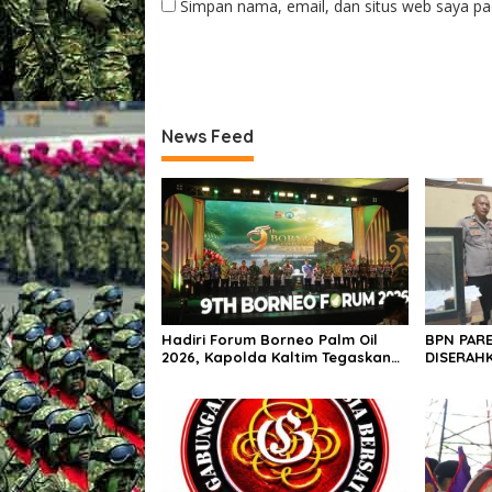
Simpan nama, email, dan situs web saya pa
News Feed
Hadiri Forum Borneo Palm Oil
BPN PARE
2026, Kapolda Kaltim Tegaskan
DISERAHK
Komitmen Cegah Karhutla
DIJUAL B
BPN PARE
POLRES!