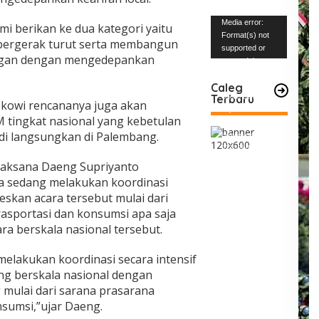
Pemutar
Media error:
i berikan ke dua kategori yaitu
Video
Format(s) not
 bergerak turut serta membangun
supported or
ngan dengan mengedepankan
source(s) not
found
Caleg
Terbaru
Unduh Berkas:
okowi rencananya juga akan
https://www.mabe
tingkat nasional yang kebetulan
snews.com/wp-
di langsungkan di Palembang.
content/uploads/2
023/12/VID-
20231227-
elaksana Daeng Supriyanto
WA0004.mp4?_=1
 sedang melakukan koordinasi
skan acara tersebut mulai dari
asportasi dan konsumsi apa saja
ra berskala nasional tersebut.
melakukan koordinasi secara intensif
g berskala nasional dengan
mulai dari sarana prasarana
nsumsi,”ujar Daeng.