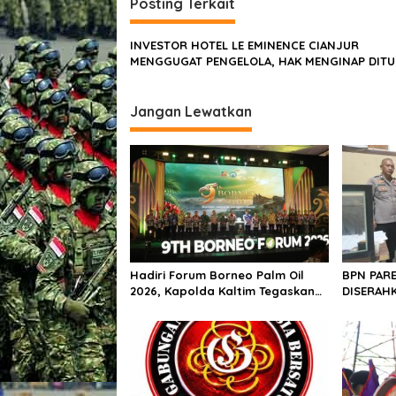
g
Posting Terkait
a
s
INVESTOR HOTEL LE EMINENCE CIANJUR
MENGGUGAT PENGELOLA, HAK MENGINAP DIT
i
p
Jangan Lewatkan
o
s
Hadiri Forum Borneo Palm Oil
BPN PARE
2026, Kapolda Kaltim Tegaskan
DISERAHK
Komitmen Cegah Karhutla
DIJUAL B
BPN PARE
POLRES!