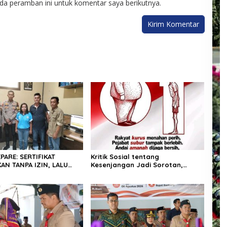
da peramban ini untuk komentar saya berikutnya.
PARE: SERTIFIKAT
Kritik Sosial tentang
AN TANPA IZIN, LALU
Kesenjangan Jadi Sorotan,
ELI GELAP! — PEGAWAI
Publik Ingatkan Pentingnya
PARE DILAPORKAN KE
Integritas dan Pemberantasan
Korupsi