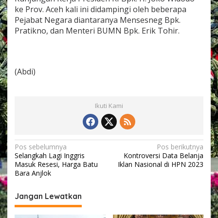
e
ke Prov. Aceh kali ini didampingi oleh beberapa
P
Pejabat Negara diantaranya Mensesneg Bpk.
r
Pratikno, dan Menteri BUMN Bpk. Erik Tohir.
o
v
i
n
s
(Abdi)
i
A
c
e
Ikuti Kami
h
.
N
Pos sebelumnya
Pos berikutnya
Selangkah Lagi Inggris
Kontroversi Data Belanja
a
Masuk Resesi, Harga Batu
Iklan Nasional di HPN 2023
v
Bara Anjlok
i
Jangan Lewatkan
g
a