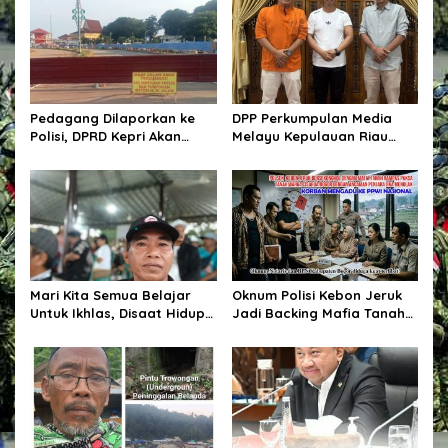
s
i
p
o
Pedagang Dilaporkan ke
DPP Perkumpulan Media
s
Polisi, DPRD Kepri Akan
Melayu Kepulauan Riau
Panggil Dinas PUPR:
Resmi Berdiri di Karimun,
Momentum Mencari
Usung Semangat Anak
Kepastian Hukum dan
Tempatan Mengawal
Solusi Berkeadilan
Pembangunan Daerah
Mari Kita Semua Belajar
Oknum Polisi Kebon Jeruk
Untuk Ikhlas, Disaat Hidup
Jadi Backing Mafia Tanah
Tak Sesuai Dengan
Merampas Hak Keluarga
Harapan Dan Doa Didalam
Ambar Witjaksono
Hati
Sutarman