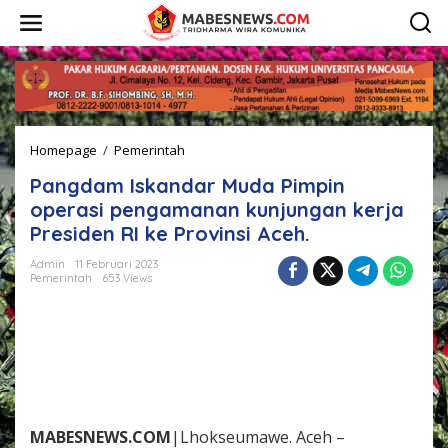
L
e
w
a
t
i
k
e
Homepage
/
Pemerintah
P
k
a
o
Pangdam Iskandar Muda Pimpin
n
n
g
t
operasi pengamanan kunjungan kerja
d
e
Presiden RI ke Provinsi Aceh.
a
n
m
Admin
11 Februari 2023
I
Pemerintah
653 Views
s
k
a
n
d
a
r
M
MABESNEWS.COM
|Lhokseumawe. Aceh –
u