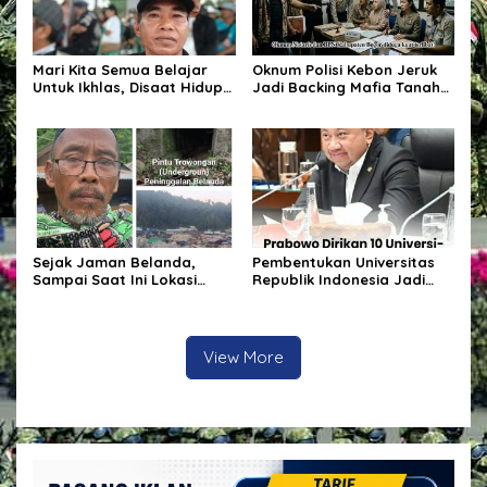
Mari Kita Semua Belajar
Oknum Polisi Kebon Jeruk
Untuk Ikhlas, Disaat Hidup
Jadi Backing Mafia Tanah
Tak Sesuai Dengan
Merampas Hak Keluarga
Harapan Dan Doa Didalam
Ambar Witjaksono
Hati
Sutarman
Sejak Jaman Belanda,
Pembentukan Universitas
Sampai Saat Ini Lokasi
Republik Indonesia Jadi
Tambang Panang dan
Sorotan DPR, Komisi X
Benteng Kotabunan
Minta Penjelasan
Dikelolah Secara
Pemerintah
Tradisional Atau Manual
View More
Tanpa Menggunakan Alat
Berat