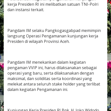
k
kerja Presiden RI ini melibatkan satuan TNI-Polri
u
dan instansi terkait.
n
j
u
n
g
Pangdam IM selaku Pangkogasgabpad memimpin
a
langsung Operasi Pengamanan kunjungan kerja
n
Presiden di wilayah Provinsi Aceh.
k
e
r
j
a
Pangdam IM menekankan dalam kegiatan
P
pengaman VVIP ini, harus dilaksanakan sebagai
r
operasi yang baru, serta dilaksanakan dengan
e
maksimal, dan soliditas serta koordinasi yang
s
i
melekat antara seluruh stake holder yang terlibat
d
dalam kegiatan Pengamanan ini.
e
n
R
I
k
Kunjungan Kerja Presiden RI Bpk. H. Joko Widodo