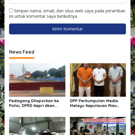
Simpan nama, email, dan situs web saya pada peramban
ini untuk komentar saya berikutnya.
News Feed
Pedagang Dilaporkan ke
DPP Perkumpulan Media
Polisi, DPRD Kepri Akan
Melayu Kepulauan Riau
Panggil Dinas PUPR:
Resmi Berdiri di Karimun,
Momentum Mencari
Usung Semangat Anak
Kepastian Hukum dan
Tempatan Mengawal
Solusi Berkeadilan
Pembangunan Daerah