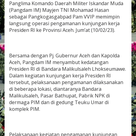
d
Panglima Komando Daerah Militer Iskandar Muda
a
(Pangdam IM) Mayjen TNI Mohamad Hasan
P
sebagai Pangkogasgabpad Pam VVIP memimpin
i
langsung operasi pengamanan kunjungan kerja
m
Presiden RI ke Provinsi Aceh. Jum’at (10/02/23).
p
i
n
o
p
Bersama dengan Pj. Gubernur Aceh dan Kapolda
e
Aceh, Pangdam IM menyambut kedatangan
r
a
Presiden RI di Bandara Malikulsaleh Lhokseumawe.
s
Dalam kegiatan kunjungan kerja Presiden RI
i
tersebut, pelaksanaan pengamanan dilaksanakan
p
di beberapa lokasi, diantaranya Bandara
e
Malikulsaleh, Pasar Bathupat, Pabrik NPK di
n
g
dermaga PIM dan di gedung Teuku Umar di
a
komplek PIM.
m
a
n
a
n
Pelaksanaan kegiatan pengamanan kunjungan