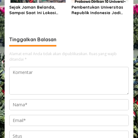
Sejak Jaman Belanda,
Pembentukan Universitas
Sampai Saat Ini Lokasi
Republik Indonesia Jadi
Tambang Panang dan
Sorotan DPR, Komisi X
Benteng Kotabunan
Minta Penjelasan
Dikelolah Secara
Pemerintah
Tradisional Atau Manual
Tinggalkan Balasan
Tanpa Menggunakan Alat
Berat
Alamat email Anda tidak akan dipublikasikan.
Ruas yang wajib
ditandai
*