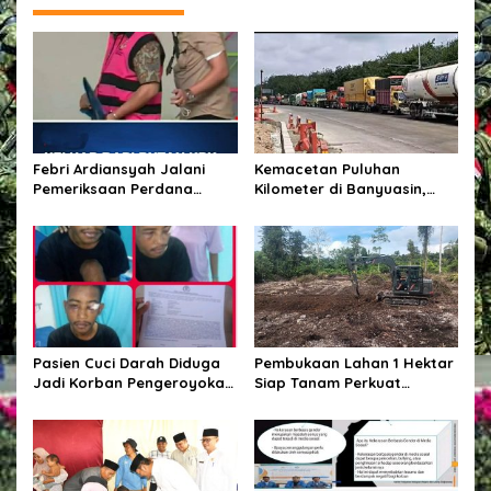
a
s
i
p
o
s
Febri Ardiansyah Jalani
Kemacetan Puluhan
Pemeriksaan Perdana
Kilometer di Banyuasin,
sebagai Tersangka di
Gubernur Sumsel Pastikan
Kejaksaan Agung
Perbaikan Jalan
Dipercepat
Pasien Cuci Darah Diduga
Pembukaan Lahan 1 Hektar
Jadi Korban Pengeroyokan
Siap Tanam Perkuat
di Waingapu, Keluarga
Ketahanan Pangan
Minta Polisi Usut Tuntas
Kasus