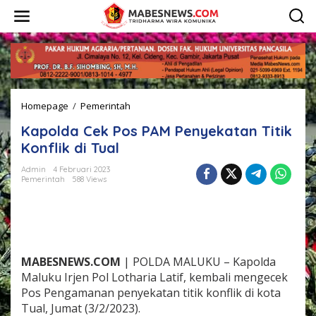
L
e
w
a
t
i
k
e
Homepage
/
Pemerintah
K
k
a
o
Kapolda Cek Pos PAM Penyekatan Titik
p
n
o
t
Konflik di Tual
l
e
d
n
Admin
4 Februari 2023
Pemerintah
588 Views
a
C
e
k
P
o
s
MABESNEWS.COM
| POLDA MALUKU – Kapolda
P
Maluku Irjen Pol Lotharia Latif, kembali mengecek
A
Pos Pengamanan penyekatan titik konflik di kota
M
Tual, Jumat (3/2/2023).
P