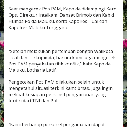
e
n
Saat mengecek Pos PAM, Kapolda didampingi Karo
y
Ops, Direktur Intelkam, Dansat Brimob dan Kabid
e
Humas Polda Maluku, serta Kapolres Tual dan
k
Kapolres Maluku Tenggara.
a
t
a
n
T
“Setelah melakukan pertemuan dengan Walikota
i
Tual dan Forkopimda, hari ini kami juga mengecek
t
Pos PAM penyekatan titik konflik,” kata Kapolda
i
k
Maluku, Lotharia Latif.
K
o
Pengecekan Pos PAM dilakukan selain untuk
n
mengetahui situasi terkini kamtibmas, juga ingin
f
melihat kesiapan personel pengamanan yang
l
i
terdiri dari TNI dan Polri.
k
d
i
T
“Kami berharap personel pengamanan dapat
u