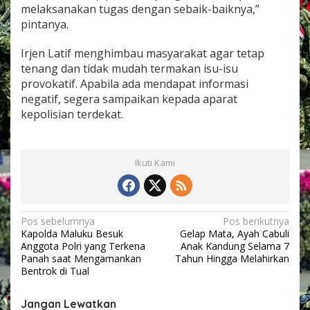
a
melaksanakan tugas dengan sebaik-baiknya,”
l
pintanya.
Irjen Latif menghimbau masyarakat agar tetap
tenang dan tidak mudah termakan isu-isu
provokatif. Apabila ada mendapat informasi
negatif, segera sampaikan kepada aparat
kepolisian terdekat.
Ikuti Kami
N
Pos sebelumnya
Pos berikutnya
Kapolda Maluku Besuk
Gelap Mata, Ayah Cabuli
a
Anggota Polri yang Terkena
Anak Kandung Selama 7
v
Panah saat Mengamankan
Tahun Hingga Melahirkan
Bentrok di Tual
i
g
Jangan Lewatkan