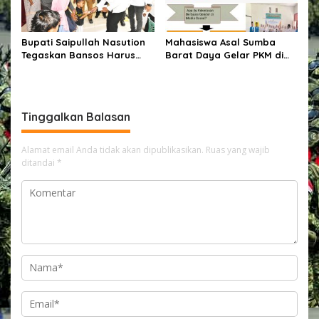
Bupati Saipullah Nasution
Mahasiswa Asal Sumba
Tegaskan Bansos Harus
Barat Daya Gelar PKM di
Tepat Sasaran, P3K PW
Depok, Edukasi Pelajar
Diterjunkan Langsung Cek
tentang Bahaya Kekerasan
Data Desa
Berbasis Gender di Media
Sosial
Tinggalkan Balasan
Alamat email Anda tidak akan dipublikasikan.
Ruas yang wajib
ditandai
*