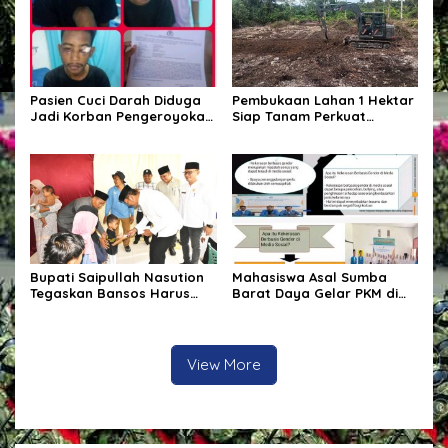
Pasien Cuci Darah Diduga
Pembukaan Lahan 1 Hektar
Jadi Korban Pengeroyokan
Siap Tanam Perkuat
di Waingapu, Keluarga
Ketahanan Pangan
Minta Polisi Usut Tuntas
Kasus
Bupati Saipullah Nasution
Mahasiswa Asal Sumba
Tegaskan Bansos Harus
Barat Daya Gelar PKM di
Tepat Sasaran, P3K PW
Depok, Edukasi Pelajar
Diterjunkan Langsung Cek
tentang Bahaya Kekerasan
Data Desa
Berbasis Gender di Media
Sosial
View More