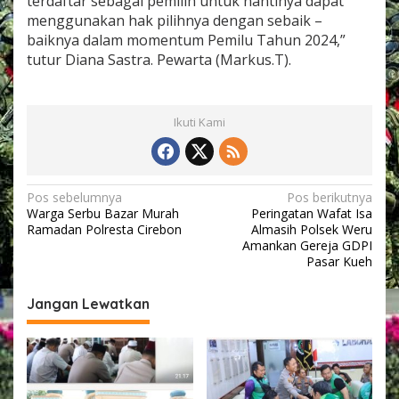
terdaftar sebagai pemilih untuk nantinya dapat
u
menggunakan hak pilihnya dengan sebaik –
s
baiknya dalam momentum Pemilu Tahun 2024,”
i
tutur Diana Sastra. Pewarta (Markus.T).
v
i
t
a
Ikuti Kami
s
N
Pos sebelumnya
Pos berikutnya
Warga Serbu Bazar Murah
Peringatan Wafat Isa
a
Ramadan Polresta Cirebon
Almasih Polsek Weru
v
Amankan Gereja GDPI
Pasar Kueh
i
g
Jangan Lewatkan
a
s
i