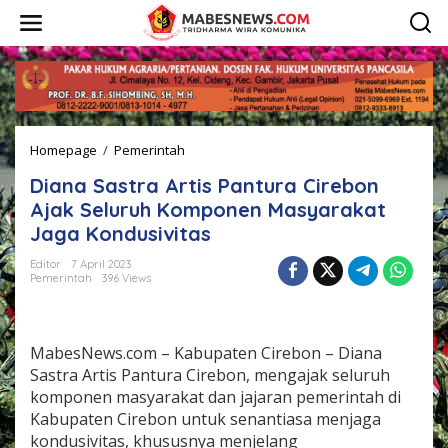
L
e
w
a
t
i
k
e
Homepage
/
Pemerintah
D
k
i
o
Diana Sastra Artis Pantura Cirebon
a
n
n
t
Ajak Seluruh Komponen Masyarakat
a
e
Jaga Kondusivitas
S
n
a
Editor
7 April 2023
s
Pemerintah
396 Views
t
r
a
A
MabesNews.com – Kabupaten Cirebon – Diana
r
Sastra Artis Pantura Cirebon, mengajak seluruh
t
komponen masyarakat dan jajaran pemerintah di
i
Kabupaten Cirebon untuk senantiasa menjaga
s
P
kondusivitas, khususnya menjelang