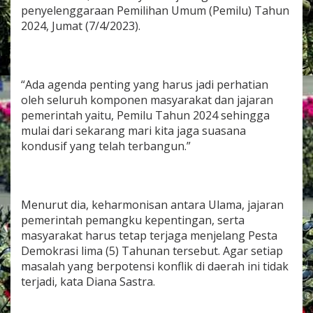
a
penyelenggaraan Pemilihan Umum (Pemilu) Tahun
n
2024, Jumat (7/4/2023).
t
u
r
a
C
“Ada agenda penting yang harus jadi perhatian
i
oleh seluruh komponen masyarakat dan jajaran
r
pemerintah yaitu, Pemilu Tahun 2024 sehingga
e
mulai dari sekarang mari kita jaga suasana
b
o
kondusif yang telah terbangun.”
n
A
j
a
Menurut dia, keharmonisan antara Ulama, jajaran
k
pemerintah pemangku kepentingan, serta
S
e
masyarakat harus tetap terjaga menjelang Pesta
l
Demokrasi lima (5) Tahunan tersebut. Agar setiap
u
masalah yang berpotensi konflik di daerah ini tidak
r
terjadi, kata Diana Sastra.
u
h
K