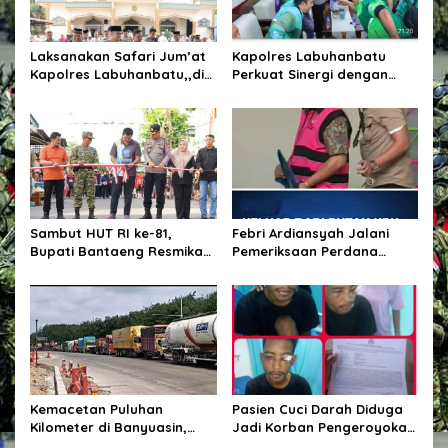
p
o
s
Laksanakan Safari Jum’at
Kapolres Labuhanbatu
Kapolres Labuhanbatu,,di
Perkuat Sinergi dengan
Masjid Al-Huda, di urung
Komunitas Ojek Online Demi
kompas, Rantau Prapat.
Ciptakan Kamtibmas
Kondusif
Sambut HUT RI ke-81,
Febri Ardiansyah Jalani
Bupati Bantaeng Resmikan
Pemeriksaan Perdana
Gapura Kampung
sebagai Tersangka di
Bissampole
Kejaksaan Agung
Kemacetan Puluhan
Pasien Cuci Darah Diduga
Kilometer di Banyuasin,
Jadi Korban Pengeroyokan
Gubernur Sumsel Pastikan
di Waingapu, Keluarga