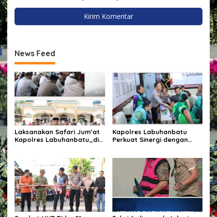
News Feed
Laksanakan Safari Jum’at
Kapolres Labuhanbatu
Kapolres Labuhanbatu,,di
Perkuat Sinergi dengan
Masjid Al-Huda, di urung
Komunitas Ojek Online Demi
kompas, Rantau Prapat.
Ciptakan Kamtibmas
Kondusif