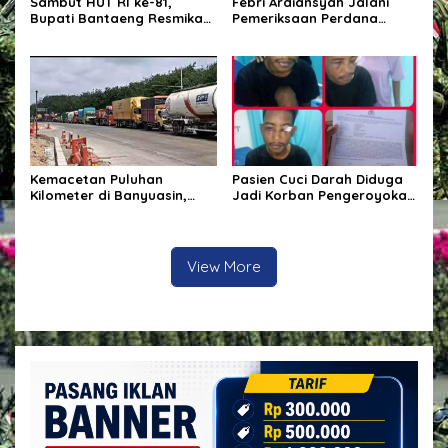
Sambut HUT RI ke-81,
Febri Ardiansyah Jalani
Bupati Bantaeng Resmikan
Pemeriksaan Perdana
Gapura Kampung
sebagai Tersangka di
Bissampole
Kejaksaan Agung
Kemacetan Puluhan
Pasien Cuci Darah Diduga
Kilometer di Banyuasin,
Jadi Korban Pengeroyokan
Gubernur Sumsel Pastikan
di Waingapu, Keluarga
Perbaikan Jalan
Minta Polisi Usut Tuntas
Dipercepat
Kasus
View More