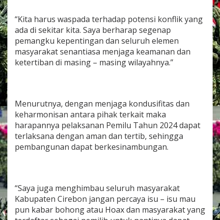
o
m
“Kita harus waspada terhadap potensi konflik yang
p
ada di sekitar kita. Saya berharap segenap
o
pemangku kepentingan dan seluruh elemen
n
e
masyarakat senantiasa menjaga keamanan dan
n
ketertiban di masing – masing wilayahnya.”
M
a
s
y
a
Menurutnya, dengan menjaga kondusifitas dan
r
keharmonisan antara pihak terkait maka
a
harapannya pelaksanan Pemilu Tahun 2024 dapat
k
terlaksana dengan aman dan tertib, sehingga
a
pembangunan dapat berkesinambungan.
t
J
a
g
a
“Saya juga menghimbau seluruh masyarakat
K
Kabupaten Cirebon jangan percaya isu – isu mau
o
n
pun kabar bohong atau Hoax dan masyarakat yang
d