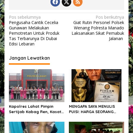
d
o
P
N
Pos sebelumnya
Pos berikutnya
o
Pengusaha Cantik Cecelia
Giat Rutin Personel Polsek
a
l
Gunawan Melakukan
Wenang Polresta Manado
i
v
Pemotretan Untuk Produk
Laksanakan Sikat Pemabuk
s
Tas Terbarunya Di Dubai
Jalanan
i
i
Edisi Lebaran
L
g
a
n
Jangan Lewatkan
a
c
s
a
r
i
k
p
a
n
o
P
s
a
t
Kapolres Lahat Pimpin
MENGAPA SAYA MENULIS
r
Sertijab Kabag Ren, Kasat
PUISI: HARGA SEORANG
o
Resnarkoba, Kapolsek Kota
PENYAIR
l
Lahat dan Kapolsek Kikim
i
Barat
S