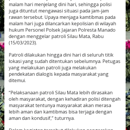
a
malam hari menjelang dini hari, sehingga polisi
m
juga dituntut mengawasi situasi pada jam-jam
S
rawan tersebut. Upaya menjaga kamtibmas pada
a
malam hari juga dilancarkan kepolisian di wilayah
m
p
hukum Personel Polsek Jajaran Polresta Manado
a
dengan menggelar patroli Silau Mata, Rabu
i
(15/03/2023).
D
i
Patroli dilakukan hingga dini hari di seluruh titik
n
i
lokasi yang sudah ditentukan sebelumnya. Petugas
H
yang melakukan patroli juga melakukan
a
pendekatan dialogis kepada masyarakat yang
r
ditemui.
i
,
P
“Pelaksanaan patroli Silau Mata lebih dirasakan
e
oleh masyarakat, dengan kehadiran polisi ditengah
r
masyarakat tentunya masyarakat akan merasa
s
lebih aman dan kamtibmas bisa terjaga dengan
o
n
aman dan kondusif,” tuturnya.
e
l