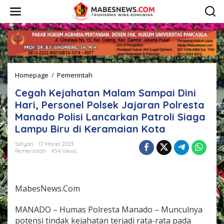
L
e
w
a
t
i
k
e
Homepage
/
Pemerintah
C
k
e
o
Cegah Kejahatan Malam Sampai Dini
g
n
a
t
Hari, Personel Polsek Jajaran Polresta
h
e
Manado Polisi Lancarkan Patroli Siaga
K
n
Lampu Biru di Keramaian Kota
e
j
Sofyan
17 Maret 2023
a
Pemerintah
454 Views
h
a
t
a
MabesNews.Com
n
M
MANADO – Humas Polresta Manado – Munculnya
a
l
potensi tindak kejahatan terjadi rata-rata pada