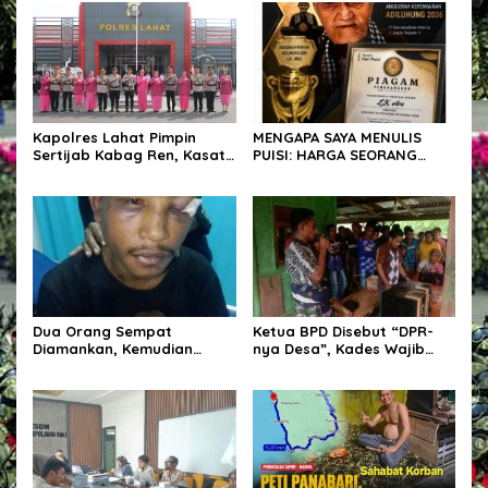
Kapolres Lahat Pimpin
MENGAPA SAYA MENULIS
Sertijab Kabag Ren, Kasat
PUISI: HARGA SEORANG
Resnarkoba, Kapolsek Kota
PENYAIR
Lahat dan Kapolsek Kikim
Barat
Dua Orang Sempat
Ketua BPD Disebut “DPR-
Diamankan, Kemudian
nya Desa”, Kades Wajib
Dilepaskan, Publik
Libatkan dalam Setiap
Pertanyakan Proses Hukum
Kegiatan dan Penetapan
Polres Sumba Timur
Anggaran.