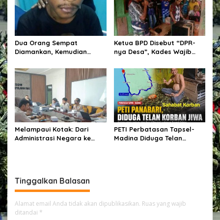
i
a
g
a
L
Dua Orang Sempat
Ketua BPD Disebut “DPR-
a
Diamankan, Kemudian
nya Desa”, Kades Wajib
m
Dilepaskan, Publik
Libatkan dalam Setiap
p
Pertanyakan Proses Hukum
Kegiatan dan Penetapan
u
Polres Sumba Timur
Anggaran.
B
i
r
u
d
Melampaui Kotak: Dari
PETI Perbatasan Tapsel-
i
Administrasi Negara ke
Madina Diduga Telan
K
Dunia Pertambangan
Korban Jiwa, Kapolsek
e
Batang Angkola Belum Beri
r
Keterangan Resmi
a
m
Tinggalkan Balasan
a
i
a
Alamat email Anda tidak akan dipublikasikan.
Ruas yang wajib
n
ditandai
*
K