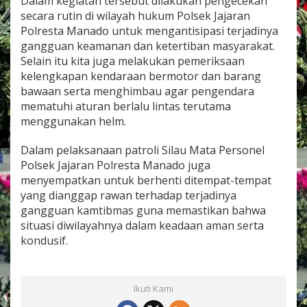
Dalam kegiatan tersebut dilakukan pengecekan
P
secara rutin di wilayah hukum Polsek Jajaran
o
Polresta Manado untuk mengantisipasi terjadinya
l
s
gangguan keamanan dan ketertiban masyarakat.
e
Selain itu kita juga melakukan pemeriksaan
k
kelengkapan kendaraan bermotor dan barang
J
bawaan serta menghimbau agar pengendara
a
mematuhi aturan berlalu lintas terutama
j
a
menggunakan helm.
r
a
Dalam pelaksanaan patroli Silau Mata Personel
n
Polsek Jajaran Polresta Manado juga
P
menyempatkan untuk berhenti ditempat-tempat
o
l
yang dianggap rawan terhadap terjadinya
r
gangguan kamtibmas guna memastikan bahwa
e
situasi diwilayahnya dalam keadaan aman serta
s
kondusif.
t
a
M
a
Ikuti Kami
n
a