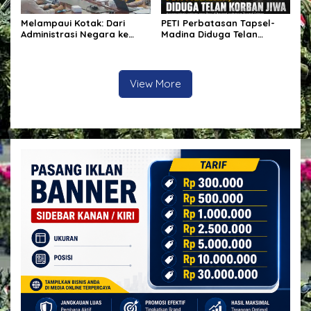
Melampaui Kotak: Dari
PETI Perbatasan Tapsel-
Administrasi Negara ke
Madina Diduga Telan
Dunia Pertambangan
Korban Jiwa, Kapolsek
Batang Angkola Belum Beri
Keterangan Resmi
View More