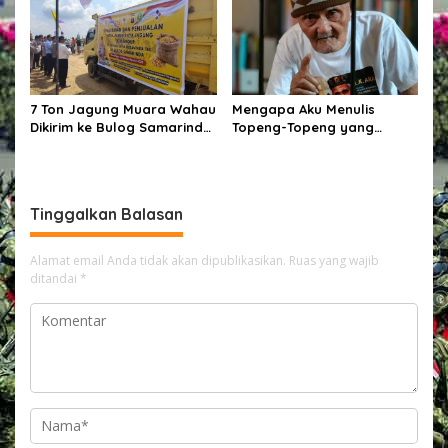
Perhatian
7 Ton Jagung Muara Wahau
Mengapa Aku Menulis
Dikirim ke Bulog Samarinda!
Topeng-Topeng yang
Kapolres Kutim Turun
Kehilangan Wajah
Langsung Lepas
Pengiriman
Tinggalkan Balasan
Alamat email Anda tidak akan dipublikasikan.
Ruas yang wajib
ditandai
*