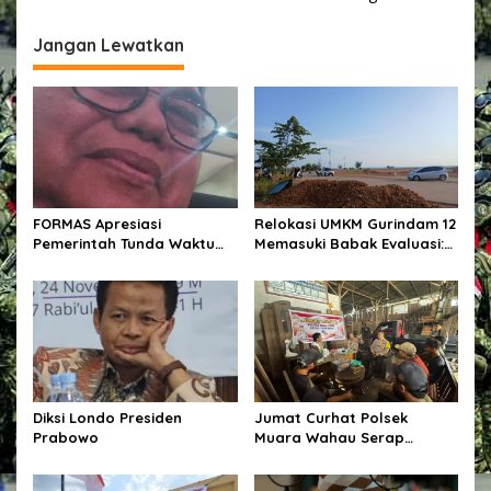
g
Jangan Lewatkan
a
s
i
p
o
s
FORMAS Apresiasi
Relokasi UMKM Gurindam 12
Pemerintah Tunda Waktu
Memasuki Babak Evaluasi:
Pemungutan PPh Pasal 22
Memindahkan Pedagang
bagi Marketplace
atau Menata Persoalan?
Diksi Londo Presiden
Jumat Curhat Polsek
Prabowo
Muara Wahau Serap
Keluhan Warga, Kamtibmas
dan Bahaya Narkoba Jadi