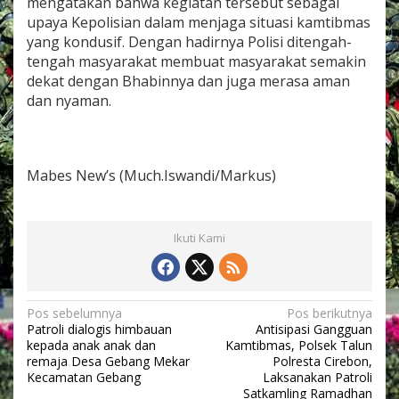
mengatakan bahwa kegiatan tersebut sebagai
u
upaya Kepolisian dalam menjaga situasi kamtibmas
d
yang kondusif. Dengan hadirnya Polisi ditengah-
a
D
tengah masyarakat membuat masyarakat semakin
e
dekat dengan Bhabinnya dan juga merasa aman
s
dan nyaman.
a
B
i
n
a
Mabes New’s (Much.Iswandi/Markus)
a
n
Ikuti Kami
N
Pos sebelumnya
Pos berikutnya
Patroli dialogis himbauan
Antisipasi Gangguan
a
kepada anak anak dan
Kamtibmas, Polsek Talun
v
remaja Desa Gebang Mekar
Polresta Cirebon,
Kecamatan Gebang
Laksanakan Patroli
i
Satkamling Ramadhan