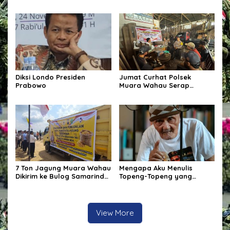
Pemungutan PPh Pasal 22
Memindahkan Pedagang
bagi Marketplace
atau Menata Persoalan?
Diksi Londo Presiden
Jumat Curhat Polsek
Prabowo
Muara Wahau Serap
Keluhan Warga, Kamtibmas
dan Bahaya Narkoba Jadi
Perhatian
7 Ton Jagung Muara Wahau
Mengapa Aku Menulis
Dikirim ke Bulog Samarinda!
Topeng-Topeng yang
Kapolres Kutim Turun
Kehilangan Wajah
Langsung Lepas
Pengiriman
View More