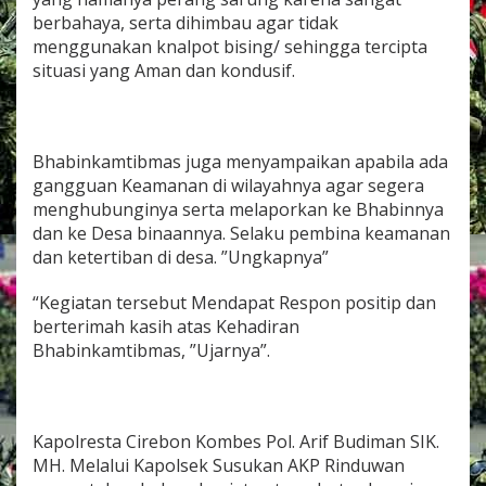
H
berbahaya, serta dihimbau agar tidak
i
menggunakan knalpot bising/ sehingga tercipta
m
situasi yang Aman dan kondusif.
b
a
u
a
n
Bhabinkamtibmas juga menyampaikan apabila ada
K
gangguan Keamanan di wilayahnya agar segera
e
p
menghubunginya serta melaporkan ke Bhabinnya
a
dan ke Desa binaannya. Selaku pembina keamanan
d
dan ketertiban di desa. ”Ungkapnya”
a
P
“Kegiatan tersebut Mendapat Respon positip dan
a
r
berterimah kasih atas Kehadiran
a
Bhabinkamtibmas, ”Ujarnya”.
K
a
w
u
Kapolresta Cirebon Kombes Pol. Arif Budiman SIK.
l
a
MH. Melalui Kapolsek Susukan AKP Rinduwan
M