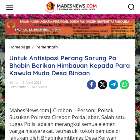
L
e
w
a
t
i
k
e
Homepage
/
Pemerintah
U
k
n
o
Untuk Antisipasi Perang Sarung Pa
t
n
u
t
Bhabin Berikan Himbauan Kepada Para
k
e
Kawula Muda Desa Binaan
A
n
n
Editor
5 April 2023
t
Pemerintah
428 Views
i
s
i
p
MabesNews.com| Cirebon – Personil Polsek
a
Susukan Polresta Cirebon Polda Jabar, Salah satu
s
tugas Polisi adalah merangkul semua elemen
i
warga masyarakat, tetmasuk, tokoh pemuda di
P
e
lakukan oleh Bhabinkamtibmas Desa Kejiwan