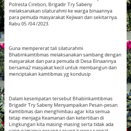
r
Polresta Cirebon, Brigadir Try Sabeny
a
melaksanakan silaturahmi ke warga binaannya
n
para pemuda masyarakat Kejiwan dan sekitarnya.
g
Rabu 05 /04 /2023.
S
a
r
u
n
Guna mempererat tali silaturahmi
g
Bhabinkamtibmas melaksanakan sambang dengan
P
a
masyarakat dan para pemuda di Desa Binaannya
B
bersama2 masyakat kecil untuk membangun dan
h
menciptakan kamtibmas yg kondusip
a
b
i
n
B
Dalam kesempatan tersebut Bhabinkamtibmas
e
Brigadir Try Sabeny Menyampaikan Pesan-pesan
r
Kamtibmas dan menghimbau agar kita semua
i
tetap menjaga Keamanan dan ketertiban di
k
a
Lingkungan kita masing-masing serta tidak ada
n
yang namanya perang sarung karena sangat