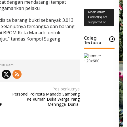
pat dengan mendatangi tempat
engamankan pelaku.
Pemutar
Media error:
Video
Format(s) not
disita barang bukti sebanyak 3.013
supported or
. Selanjutnya tersangka dan barang
source(s) not
alai BPOM Kota Manado untuk
found
Caleg
anjut,” tandas Kompol Sugeng
Terbaru
Unduh Berkas:
https://www.mabe
snews.com/wp-
content/uploads/2
023/12/VID-
kuti Kami
20231227-
WA0004.mp4?_=1
Pos berikutnya
Personel Polresta Manado Sambang
Ke Rumah Duka Warga Yang
-P
Meninggal Dunia