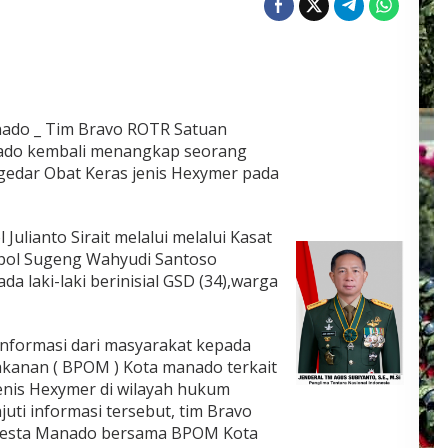
do _ Tim Bravo ROTR Satuan
nado kembali menangkap seorang
engedar Obat Keras jenis Hexymer pada
ulianto Sirait melalui melalui Kasat
pol Sugeng Wahyudi Santoso
laki-laki berinisial GSD (34),warga
nformasi dari masyarakat kepada
kanan ( BPOM ) Kota manado terkait
enis Hexymer di wilayah hukum
uti informasi tersebut, tim Bravo
lresta Manado bersama BPOM Kota