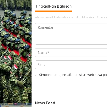
a
Tinggalkan Balasan
r
a
n
Alamat email Anda tidak akan dipublikasikan.
Ruas ya
g
J
e
n
i
s
H
e
x
y
m
e
r
Simpan nama, email, dan situs web saya pa
-
News Feed