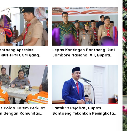
antaeng Apresiasi
Lepas Kontingen Bantaeng Ikuti
 KKN-PPM UGM yang
Jambore Nasional XII, Bupati
 Solusi Nyata bagi
Bantaeng : “Jaga Semangat
kat
Kebersamaan”
as Polda Kaltim Perkuat
Lantik 19 Pejabat, Bupati
n dengan Komunitas
Bantaeng Tekankan Peningkatan
 Balikpapan Melalui
Pelayanan kepada Masyarakat
hmi dan Edukasi
as