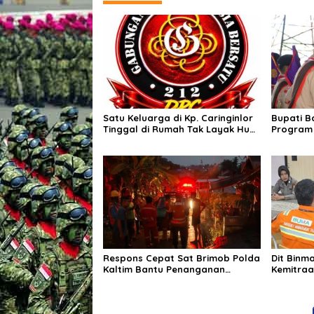
Satu Keluarga di Kp. Caringinlor
Bupati B
Tinggal di Rumah Tak Layak Huni,
Program
Tidak tersentuh bantuan
Hadirkan
pemerintah
Masyara
Respons Cepat Sat Brimob Polda
Dit Binm
Kaltim Bantu Penanganan
Kemitraa
Kebakaran Permukiman di
SPTB BRC
Samarinda
Silatura
Kamtibm