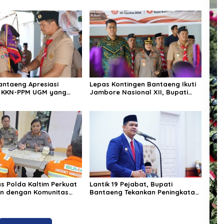
antaeng Apresiasi
Lepas Kontingen Bantaeng Ikuti
 KKN-PPM UGM yang
Jambore Nasional XII, Bupati
 Solusi Nyata bagi
Bantaeng : “Jaga Semangat
kat
Kebersamaan”
as Polda Kaltim Perkuat
Lantik 19 Pejabat, Bupati
n dengan Komunitas
Bantaeng Tekankan Peningkatan
 Balikpapan Melalui
Pelayanan kepada Masyarakat
hmi dan Edukasi
as