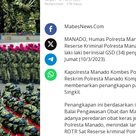
a
Pemerintah
578 Views
t
u
a
n
MabesNews.Com
R
e
MANADO, Humas Polresta Mana
s
Reserse Kriminal Polresta Ma
e
laki-laki berinisial GSD (34) p
r
s
Jumat (10/3/2023).
e
K
Kapolresta Manado Kombes Pol J
r
Reskrim Polresta Manado Kom
i
membenarkan penangkapan pada 
m
i
Singkil.
n
a
Penangkapan ini berdasarkan i
l
Balai Pengawasan Obat dan Ma
P
adanya peredaran obat keras j
o
l
Polresta Manado, menindak lanj
r
ROTR Sat Reserse kriminal Po
e