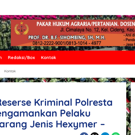
n
Redaksi/Box
Kontak
Kontak
eserse Kriminal Polresta
engamankan Pelaku
arang Jenis Hexymer –