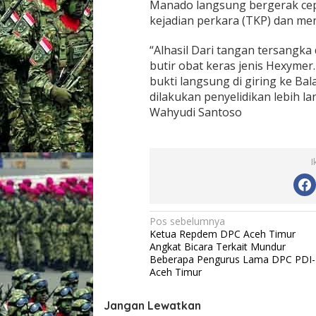
Manado langsung bergerak ce
s
kejadian perkara (TKP) dan m
t
a
M
“Alhasil Dari tangan tersangka 
a
butir obat keras jenis Hexymer
n
bukti langsung di giring ke B
a
dilakukan penyelidikan lebih l
d
Wahyudi Santoso
o
B
e
r
h
I
a
s
i
l
N
Pos sebelumnya
M
Ketua Repdem DPC Aceh Timur
e
a
Angkat Bicara Terkait Mundur
n
v
Beberapa Pengurus Lama DPC PDI
g
Aceh Timur
a
i
m
g
a
Jangan Lewatkan
n