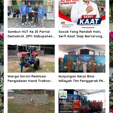
i
p
o
s
Sambut HUT Ke 25 Partai
Sosok Yang Rendah Hati,
Demokrat ,DPC Kabupaten
Serfi Kaat Siap Bertarung
Pulang Pisau Gelar Kerja
Pada Pemilihan Kepala
Bakti Bersihkan Lingkungan
Desa Kotabunan Selatan
Rumah Ibadah,Melalui
Gerakan Langit Biru
Indonesia ASRI.
Warga Soroti Realisasi
Kunjungan Kerja Bina
Pengadaan Hand Traktor
Wilayah Tim Penggerak PKK
dan Kondisi BUMDes di
Kabupaten Tangerang di
Desa Kendu Wela
Desa Jati Mulya,
Kecamatan Kosambi