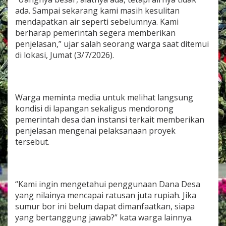
D
ada. Sampai sekarang kami masih kesulitan
a
mendapatkan air seperti sebelumnya. Kami
n
berharap pemerintah segera memberikan
a
D
penjelasan,” ujar salah seorang warga saat ditemui
e
di lokasi, Jumat (3/7/2026).
s
a
Warga meminta media untuk melihat langsung
kondisi di lapangan sekaligus mendorong
pemerintah desa dan instansi terkait memberikan
penjelasan mengenai pelaksanaan proyek
tersebut.
“Kami ingin mengetahui penggunaan Dana Desa
yang nilainya mencapai ratusan juta rupiah. Jika
sumur bor ini belum dapat dimanfaatkan, siapa
yang bertanggung jawab?” kata warga lainnya.