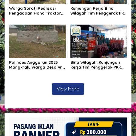
Warga Soroti Realisasi
Kunjungan Kerja Bina
Pengadaan Hand Traktor
Wilayah Tim Penggerak PKK
dan Kondisi BUMDes di
Kabupaten Tangerang di
Desa Kendu Wela
Desa Jati Mulya,
Kecamatan Kosambi
Polindes Anggaran 2025
Bina Wilayah: Kunjungan
Mangkrak, Warga Desa Ana
Kerja Tim Penggerak PKK
Engge Kecewa: Bangunan
Kabupaten Tangerang di
Baru Berdiri Setengah
Desa Jati Mulya,
Tembok
Kecamatan Kosambi Tahun
2026
View More