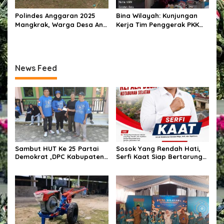
Polindes Anggaran 2025
Bina Wilayah: Kunjungan
Mangkrak, Warga Desa Ana
Kerja Tim Penggerak PKK
Engge Kecewa: Bangunan
Kabupaten Tangerang di
Baru Berdiri Setengah
Desa Jati Mulya,
Tembok
Kecamatan Kosambi Tahun
2026
News Feed
Sambut HUT Ke 25 Partai
Sosok Yang Rendah Hati,
Demokrat ,DPC Kabupaten
Serfi Kaat Siap Bertarung
Pulang Pisau Gelar Kerja
Pada Pemilihan Kepala
Bakti Bersihkan Lingkungan
Desa Kotabunan Selatan
Rumah Ibadah,Melalui
Gerakan Langit Biru
Indonesia ASRI.