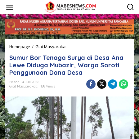
L
e
w
a
t
i
k
e
Homepage
/
Giat Masyarakat.
S
k
u
o
Sumur Bor Tenaga Surya di Desa Ana
m
n
u
t
Lewe Diduga Mubazir, Warga Soroti
r
e
Penggunaan Dana Desa
B
n
o
Editor
4 Juli 2026
r
Giat Masyarakat.
188 Views
T
e
n
a
g
a
S
u
r