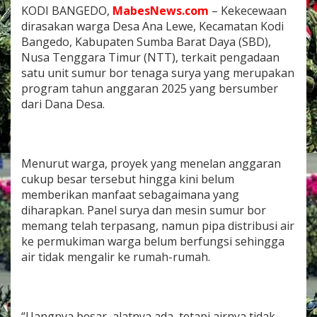
z
KODI BANGEDO,
MabesNews.com
– Kekecewaan
i
dirasakan warga Desa Ana Lewe, Kecamatan Kodi
r
Bangedo, Kabupaten Sumba Barat Daya (SBD),
,
Nusa Tenggara Timur (NTT), terkait pengadaan
W
a
satu unit sumur bor tenaga surya yang merupakan
r
program tahun anggaran 2025 yang bersumber
g
dari Dana Desa.
a
S
o
r
o
Menurut warga, proyek yang menelan anggaran
t
cukup besar tersebut hingga kini belum
i
memberikan manfaat sebagaimana yang
P
diharapkan. Panel surya dan mesin sumur bor
e
n
memang telah terpasang, namun pipa distribusi air
g
ke permukiman warga belum berfungsi sehingga
g
air tidak mengalir ke rumah-rumah.
u
n
a
a
n
“Uangnya besar, alatnya ada, tetapi airnya tidak