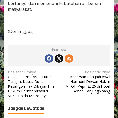
berfungsi dan memenuhi kebutuhan air bersih
masyarakat.
(Dominggus)
Ikuti Kami
N
Pos sebelumnya
Pos berikutnya
GEGER! DPP PASTI Turun
Kebersamaan Jadi Awal
a
Tangan, Kasus Dugaan
Harmoni Dewan Hakim
v
Pesangon Tak Dibayar.Tim
MTQH Kepri 2026 di Hotel
Hukum Berkoordinasi di
Aston Tanjungpinang
i
SPKT Polda Metro Jaya!.
g
Jangan Lewatkan
a
s