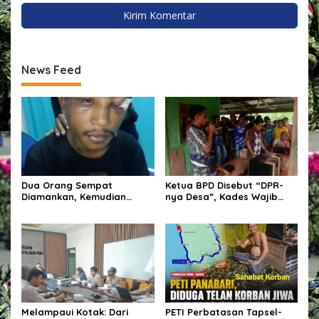
News Feed
Dua Orang Sempat
Ketua BPD Disebut “DPR-
Diamankan, Kemudian
nya Desa”, Kades Wajib
Dilepaskan, Publik
Libatkan dalam Setiap
Pertanyakan Proses Hukum
Kegiatan dan Penetapan
Polres Sumba Timur
Anggaran.
Melampaui Kotak: Dari
PETI Perbatasan Tapsel-