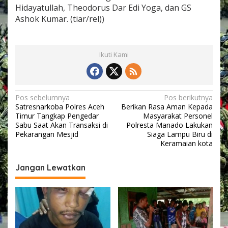
Hidayatullah, Theodorus Dar Edi Yoga, dan GS
Ashok Kumar. (tiar/rel))
Ikuti Kami
N
Pos sebelumnya
Pos berikutnya
Satresnarkoba Polres Aceh
Berikan Rasa Aman Kepada
a
Timur Tangkap Pengedar
Masyarakat Personel
v
Sabu Saat Akan Transaksi di
Polresta Manado Lakukan
Pekarangan Mesjid
Siaga Lampu Biru di
i
Keramaian kota
g
Jangan Lewatkan
a
s
i
p