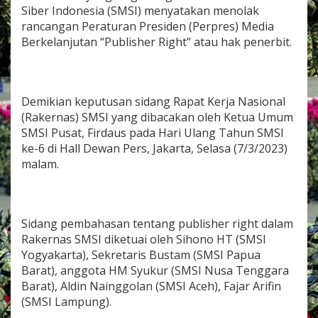
S
Siber Indonesia (SMSI) menyatakan menolak
M
rancangan Peraturan Presiden (Perpres) Media
S
Berkelanjutan “Publisher Right” atau hak penerbit.
I
M
i
n
t
Demikian keputusan sidang Rapat Kerja Nasional
a
(Rakernas) SMSI yang dibacakan oleh Ketua Umum
P
SMSI Pusat, Firdaus pada Hari Ulang Tahun SMSI
r
e
ke-6 di Hall Dewan Pers, Jakarta, Selasa (7/3/2023)
s
malam.
i
d
e
n
Sidang pembahasan tentang publisher right dalam
J
o
Rakernas SMSI diketuai oleh Sihono HT (SMSI
k
Yogyakarta), Sekretaris Bustam (SMSI Papua
o
Barat), anggota HM Syukur (SMSI Nusa Tenggara
W
Barat), Aldin Nainggolan (SMSI Aceh), Fajar Arifin
i
T
(SMSI Lampung).
i