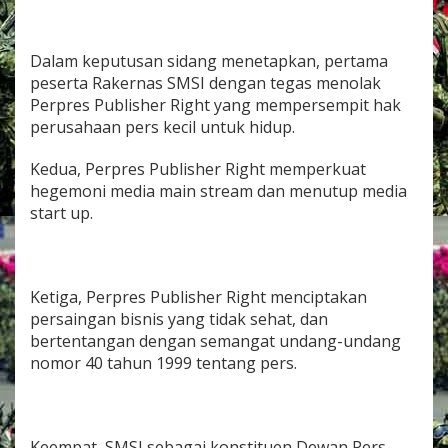
d
a
k
Dalam keputusan sidang menetapkan, pertama
M
peserta Rakernas SMSI dengan tegas menolak
e
n
Perpres Publisher Right yang mempersempit hak
a
perusahaan pers kecil untuk hidup.
n
d
Kedua, Perpres Publisher Right memperkuat
a
hegemoni media main stream dan menutup media
t
a
start up.
n
g
a
n
Ketiga, Perpres Publisher Right menciptakan
i
R
persaingan bisnis yang tidak sehat, dan
a
bertentangan dengan semangat undang-undang
n
nomor 40 tahun 1999 tentang pers.
c
a
n
g
a
Keempat, SMSI sebagai konstituen Dewan Pers