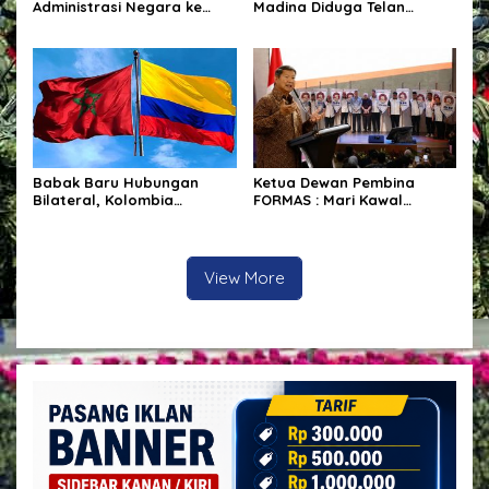
Administrasi Negara ke
Madina Diduga Telan
Dunia Pertambangan
Korban Jiwa, Kapolsek
Batang Angkola Belum Beri
Keterangan Resmi
Babak Baru Hubungan
Ketua Dewan Pembina
Bilateral, Kolombia
FORMAS : Mari Kawal
Tegaskan Pengakuan Atas
Program Strategis
Kedaulatan Maroko di
Pemerintah
Wilayah Sahara
View More