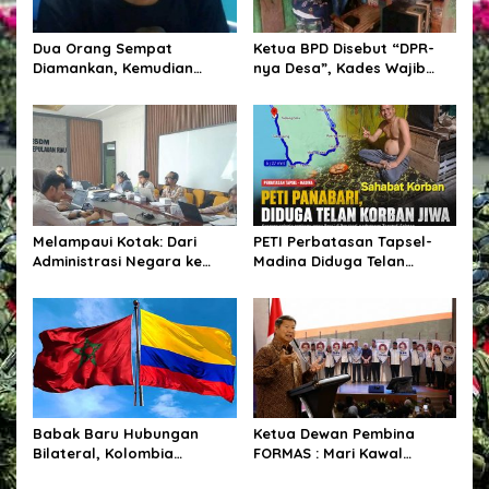
o
s
Dua Orang Sempat
Ketua BPD Disebut “DPR-
Diamankan, Kemudian
nya Desa”, Kades Wajib
Dilepaskan, Publik
Libatkan dalam Setiap
Pertanyakan Proses Hukum
Kegiatan dan Penetapan
Polres Sumba Timur
Anggaran.
Melampaui Kotak: Dari
PETI Perbatasan Tapsel-
Administrasi Negara ke
Madina Diduga Telan
Dunia Pertambangan
Korban Jiwa, Kapolsek
Batang Angkola Belum Beri
Keterangan Resmi
Babak Baru Hubungan
Ketua Dewan Pembina
Bilateral, Kolombia
FORMAS : Mari Kawal
Tegaskan Pengakuan Atas
Program Strategis