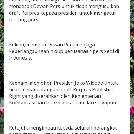
n
mendesak Dewan Pers untuk tidak mengusulkan
P
draft Perpres kepada presiden untuk mengatur
e
tentang pers.
r
p
r
e
s
Kelima, meminta Dewan Pers menjaga
P
keberlangsungan hidup perusahaan pers kecil di
u
Indonesia.
b
l
i
s
h
Keenam, memohon Presiden Joko Widodo untuk
e
tidak menandatangani draft Perpres Publisher
r
R
Right yang diserahkan oleh Kementerian
i
Komunikasi dan Informatika atau dari siapapun.
g
h
t
Ketujuh, mengimbau kepada seluruh perangkat