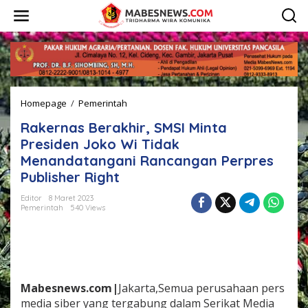
L
e
w
a
t
i
k
e
Homepage
/
Pemerintah
R
k
a
o
Rakernas Berakhir, SMSI Minta
k
n
e
t
Presiden Joko Wi Tidak
r
e
Menandatangani Rancangan Perpres
n
n
Publisher Right
a
s
Editor
8 Maret 2023
B
Pemerintah
540 Views
e
r
a
k
h
i
Mabesnews.com|
Jakarta,Semua perusahaan pers
r
,
media siber yang tergabung dalam Serikat Media