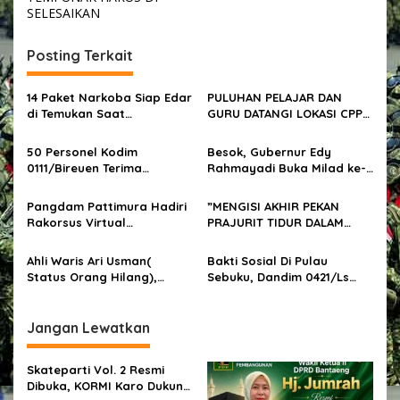
i
SELESAIKAN
g
Posting Terkait
a
s
14 Paket Narkoba Siap Edar
PULUHAN PELAJAR DAN
i
di Temukan Saat
GURU DATANGI LOKASI CPP
p
Penggeledahan Warga Siak
MEDCO E&P DI ACEH TIMUR
Hulu
50 Personel Kodim
Besok, Gubernur Edy
o
0111/Bireuen Terima
Rahmayadi Buka Milad ke-
s
Sertifikat Komputer
54 Aceh Sepakat Sumatera
Utara
Pangdam Pattimura Hadiri
”MENGISI AKHIR PEKAN
Rakorsus Virtual
PRAJURIT TIDUR DALAM
Penanggulangan Karhutla
YONIF 7 MARINIR
MELAKSANAKAN LATIHAN
Ahli Waris Ari Usman(
Bakti Sosial Di Pulau
BELA DIRI KARATE”
Status Orang Hilang),
Sebuku, Dandim 0421/Ls
Meminta Satuan Tugas
Bagikan Paket Sembako
(SATGAS) Anti Mafia Tanah
Kepada Masyarakat
Menindak Tegas Para
Jangan Lewatkan
Oknum Kades Dan BPN
Skateparti Vol. 2 Resmi
Dibuka, KORMI Karo Dukung