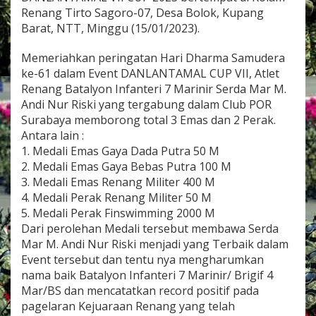
I
Renang Tirto Sagoro-07, Desa Bolok, Kupang
N
Barat, NTT, Minggu (15/01/2023).
F
A
Memeriahkan peringatan Hari Dharma Samudera
N
T
ke-61 dalam Event DANLANTAMAL CUP VII, Atlet
E
Renang Batalyon Infanteri 7 Marinir Serda Mar M.
R
Andi Nur Riski yang tergabung dalam Club POR
I
Surabaya memborong total 3 Emas dan 2 Perak.
7
M
Antara lain :
A
1. Medali Emas Gaya Dada Putra 50 M
R
2. Medali Emas Gaya Bebas Putra 100 M
I
3. Medali Emas Renang Militer 400 M
N
4. Medali Perak Renang Militer 50 M
I
R
5. Medali Perak Finswimming 2000 M
M
Dari perolehan Medali tersebut membawa Serda
E
Mar M. Andi Nur Riski menjadi yang Terbaik dalam
N
Event tersebut dan tentu nya mengharumkan
G
G
nama baik Batalyon Infanteri 7 Marinir/ Brigif 4
I
Mar/BS dan mencatatkan record positif pada
L
pagelaran Kejuaraan Renang yang telah
A