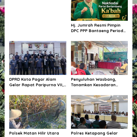
Kreativitas dan Prestasi
Komunitas Skateboard
Hj. Jumrah Resmi Pimpin
DPC PPP Bantaeng Periode
2026–2031
DPRD Kota Pagar Alam
Penyuluhan Wasbang,
Gelar Rapat Paripurna VII,
Tanamkan Kesadaran
Bahas KUA-PPAS Tahun
Berbangsa Dan Hukum
Anggaran 2027 dan Bentuk
Panitia Khusus
Polsek Matan Hilir Utara
Polres Ketapang Gelar