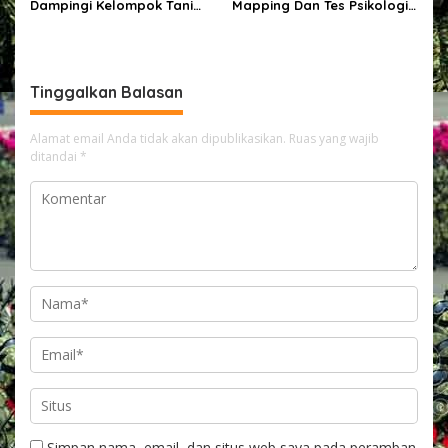
Dampingi Kelompok Tani
Mapping Dan Tes Psikologi
Desa Kuala Satong Panen
Calon Pemegang Senpi
Jagung Hibrida Dukung
Organik Bersama
Ketahanan Pangan
Bagpsikologi Ro SDM Polda
Kalbar
Tinggalkan Balasan
Alamat email Anda tidak akan dipublikasikan.
Ruas yang wajib
ditandai
*
Simpan nama, email, dan situs web saya pada peramban