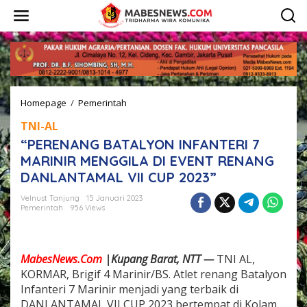
L
e
w
a
t
i
k
e
Homepage
/
Pemerintah
"
k
P
o
TNI-AL
E
n
R
t
“PERENANG BATALYON INFANTERI 7
E
e
MARINIR MENGGILA DI EVENT RENANG
N
n
DANLANTAMAL VII CUP 2023”
A
N
Velnust Tanjung
15 Januari 2023
G
Pemerintah
956 Views
B
A
T
A
MabesNews.Com
|Kupang Barat, NTT —
TNI AL,
L
KORMAR, Brigif 4 Marinir/BS. Atlet renang Batalyon
Y
Infanteri 7 Marinir menjadi yang terbaik di
O
N
DANLANTAMAL VII CUP 2023 bertempat di Kolam