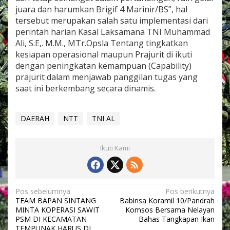
I
juara dan harumkan Brigif 4 Marinir/BS”, hal
I
tersebut merupakan salah satu implementasi dari
C
perintah harian Kasal Laksamana TNI Muhammad
U
Ali, S.E,. M.M., MTr.Opsla Tentang tingkatkan
P
2
kesiapan operasional maupun Prajurit di ikuti
0
dengan peningkatan kemampuan (Capability)
2
prajurit dalam menjawab panggilan tugas yang
3
saat ini berkembang secara dinamis.
"
DAERAH
NTT
TNI AL
Ikuti Kami
N
Pos sebelumnya
Pos berikutnya
TEAM BAPAN SINTANG
Babinsa Koramil 10/Pandrah
a
MINTA KOPERASI SAWIT
Komsos Bersama Nelayan
v
PSM DI KECAMATAN
Bahas Tangkapan Ikan
TEMPUNAK HARUS DI