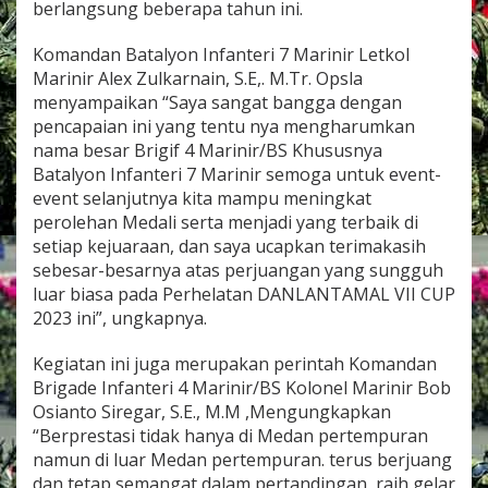
berlangsung beberapa tahun ini.
D
I
E
Komandan Batalyon Infanteri 7 Marinir Letkol
V
Marinir Alex Zulkarnain, S.E,. M.Tr. Opsla
E
menyampaikan “Saya sangat bangga dengan
N
pencapaian ini yang tentu nya mengharumkan
T
nama besar Brigif 4 Marinir/BS Khususnya
R
E
Batalyon Infanteri 7 Marinir semoga untuk event-
N
event selanjutnya kita mampu meningkat
A
perolehan Medali serta menjadi yang terbaik di
N
setiap kejuaraan, dan saya ucapkan terimakasih
G
D
sebesar-besarnya atas perjuangan yang sungguh
A
luar biasa pada Perhelatan DANLANTAMAL VII CUP
N
2023 ini”, ungkapnya.
L
A
Kegiatan ini juga merupakan perintah Komandan
N
T
Brigade Infanteri 4 Marinir/BS Kolonel Marinir Bob
A
Osianto Siregar, S.E., M.M ,Mengungkapkan
M
“Berprestasi tidak hanya di Medan pertempuran
A
namun di luar Medan pertempuran. terus berjuang
L
dan tetap semangat dalam pertandingan, raih gelar
V