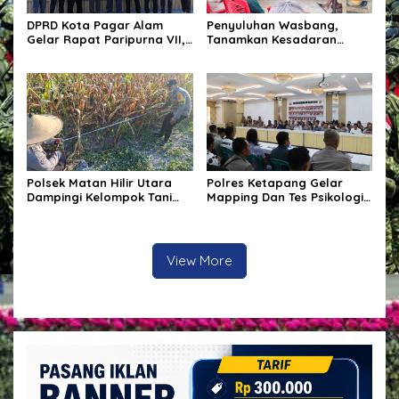
DPRD Kota Pagar Alam
Penyuluhan Wasbang,
Gelar Rapat Paripurna VII,
Tanamkan Kesadaran
Bahas KUA-PPAS Tahun
Berbangsa Dan Hukum
Anggaran 2027 dan Bentuk
Panitia Khusus
Polsek Matan Hilir Utara
Polres Ketapang Gelar
Dampingi Kelompok Tani
Mapping Dan Tes Psikologi
Desa Kuala Satong Panen
Calon Pemegang Senpi
Jagung Hibrida Dukung
Organik Bersama
Ketahanan Pangan
Bagpsikologi Ro SDM Polda
Kalbar
View More