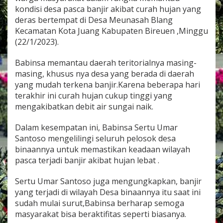
s
kondisi desa pasca banjir akibat curah hujan yang
a
deras bertempat di Desa Meunasah Blang
K
Kecamatan Kota Juang Kabupaten Bireuen ,Minggu
o
r
(22/1/2023).
a
m
Babinsa memantau daerah teritorialnya masing-
i
masing, khusus nya desa yang berada di daerah
l
yang mudah terkena banjir.Karena beberapa hari
0
1
terakhir ini curah hujan cukup tinggi yang
/
mengakibatkan debit air sungai naik.
B
i
Dalam kesempatan ini, Babinsa Sertu Umar
r
Santoso mengelilingi seluruh pelosok desa
e
u
binaannya untuk memastikan keadaan wilayah
e
pasca terjadi banjir akibat hujan lebat .
n
P
Sertu Umar Santoso juga mengungkapkan, banjir
a
yang terjadi di wilayah Desa binaannya itu saat ini
n
t
sudah mulai surut,Babinsa berharap semoga
a
masyarakat bisa beraktifitas seperti biasanya.
u