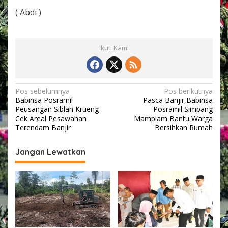
L
( Abdi )
a
n
g
s
Ikuti Kami
u
n
g
W
i
N
Pos sebelumnya
Pos berikutnya
l
Babinsa Posramil
Pasca Banjir,Babinsa
a
a
Peusangan Siblah Krueng
Posramil Simpang
y
v
Cek Areal Pesawahan
Mamplam Bantu Warga
a
Terendam Banjir
Bersihkan Rumah
i
h
B
g
Jangan Lewatkan
i
a
n
a
s
a
n
i
n
p
y
a
o