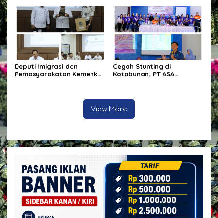
tentang Bahaya Kekerasan
Siram Jalan Berdebu
Berbasis Gender di Media
Sosial
Deputi Imigrasi dan
Cegah Stunting di
Pemasyarakatan Kemenko
Kotabunan, PT ASA
Kumham Imipas Kunjungi
Selenggarakan Pelatihan
Lapas Batam, Bahas
Kader Posyandu
Overstaying dan KUHP Baru
View More