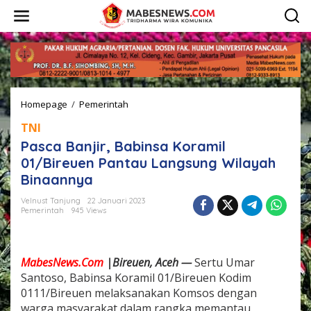
L
e
w
a
t
i
k
e
Homepage
/
Pemerintah
P
k
a
o
TNI
s
n
c
t
Pasca Banjir, Babinsa Koramil
a
e
01/Bireuen Pantau Langsung Wilayah
B
n
Binaannya
a
n
Velnust Tanjung
22 Januari 2023
j
Pemerintah
945 Views
i
r
,
B
MabesNews.Com
|Bireuen, Aceh —
Sertu Umar
a
Santoso, Babinsa Koramil 01/Bireuen Kodim
b
0111/Bireuen melaksanakan Komsos dengan
i
n
warga masyarakat dalam rangka memantau