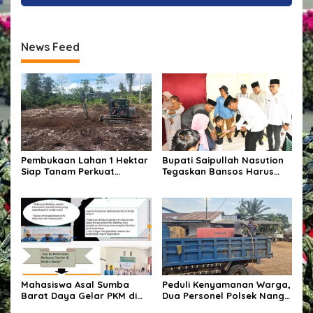
News Feed
Pembukaan Lahan 1 Hektar
Bupati Saipullah Nasution
Siap Tanam Perkuat
Tegaskan Bansos Harus
Ketahanan Pangan
Tepat Sasaran, P3K PW
Diterjunkan Langsung Cek
Data Desa
Mahasiswa Asal Sumba
Peduli Kenyamanan Warga,
Barat Daya Gelar PKM di
Dua Personel Polsek Nanga
Depok, Edukasi Pelajar
Tayap Turun Langsung