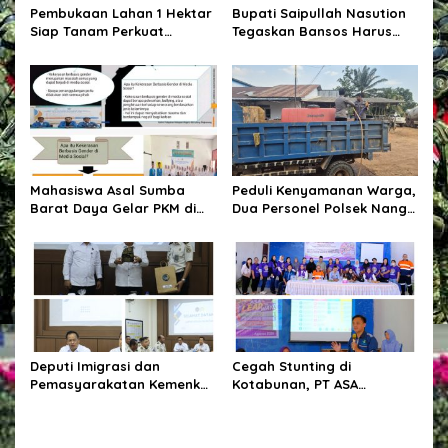
s
Pembukaan Lahan 1 Hektar
Bupati Saipullah Nasution
Siap Tanam Perkuat
Tegaskan Bansos Harus
Ketahanan Pangan
Tepat Sasaran, P3K PW
Diterjunkan Langsung Cek
Data Desa
Mahasiswa Asal Sumba
Peduli Kenyamanan Warga,
Barat Daya Gelar PKM di
Dua Personel Polsek Nanga
Depok, Edukasi Pelajar
Tayap Turun Langsung
tentang Bahaya Kekerasan
Siram Jalan Berdebu
Berbasis Gender di Media
Sosial
Deputi Imigrasi dan
Cegah Stunting di
Pemasyarakatan Kemenko
Kotabunan, PT ASA
Kumham Imipas Kunjungi
Selenggarakan Pelatihan
Lapas Batam, Bahas
Kader Posyandu
Overstaying dan KUHP Baru