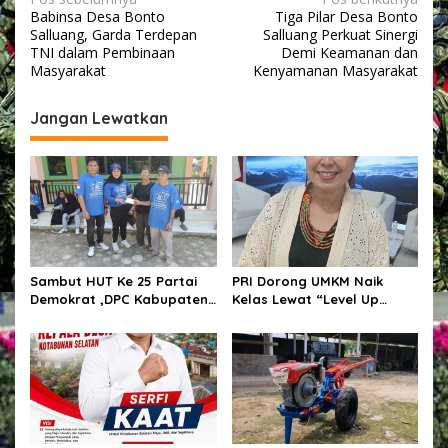
N
Babinsa Desa Bonto
Tiga Pilar Desa Bonto
a
Salluang, Garda Terdepan
Salluang Perkuat Sinergi
v
TNI dalam Pembinaan
Demi Keamanan dan
Masyarakat
Kenyamanan Masyarakat
i
g
Jangan Lewatkan
a
s
i
p
o
s
Sambut HUT Ke 25 Partai
PRI Dorong UMKM Naik
Demokrat ,DPC Kabupaten
Kelas Lewat “Level Up
Pulang Pisau Gelar Kerja
UMKM”, Bidik Pasar
Bakti Bersihkan Lingkungan
Nasional hingga
Rumah Ibadah,Melalui
Internasional
Gerakan Langit Biru
Indonesia ASRI.