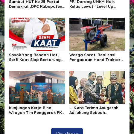
Sambut HUT Ke 25 Partai
PRI Dorong UMKM Naik
Demokrat ,DPC Kabupaten
Kelas Lewat “Level Up
Pulang Pisau Gelar Kerja
UMKM”, Bidik Pasar
Bakti Bersihkan Lingkungan
Nasional hingga
Rumah Ibadah,Melalui
Internasional
Gerakan Langit Biru
Indonesia ASRI.
Sosok Yang Rendah Hati,
Warga Soroti Realisasi
Serfi Kaat Siap Bertarung
Pengadaan Hand Traktor
Pada Pemilihan Kepala
dan Kondisi BUMDes di
Desa Kotabunan Selatan
Desa Kendu Wela
Kunjungan Kerja Bina
L. K.Ara Terima Anugerah
Wilayah Tim Penggerak PKK
Adiluhung Sebuah
Kabupaten Tangerang di
Penghormatan bagi
Desa Jati Mulya,
Penyair yang Jaga Nurani
Kecamatan Kosambi
Bangsa
View More