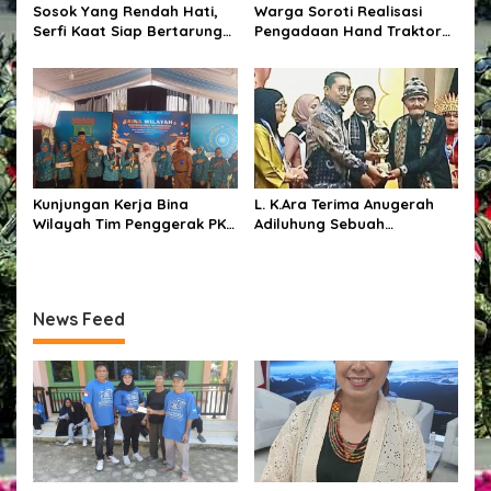
Sosok Yang Rendah Hati,
Warga Soroti Realisasi
Serfi Kaat Siap Bertarung
Pengadaan Hand Traktor
Pada Pemilihan Kepala
dan Kondisi BUMDes di
Desa Kotabunan Selatan
Desa Kendu Wela
Kunjungan Kerja Bina
L. K.Ara Terima Anugerah
Wilayah Tim Penggerak PKK
Adiluhung Sebuah
Kabupaten Tangerang di
Penghormatan bagi
Desa Jati Mulya,
Penyair yang Jaga Nurani
Kecamatan Kosambi
Bangsa
News Feed