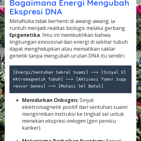
Bagaimana Energi Mengubah
Ekspresi DNA
Metafisika tidak berhenti di awang-awang; ia
runtuh menjadi realitas biologis melalui gerbang
Epigenetika
. Ilmu ini membuktikan bahwa
lingkungan emosional dan energi di sekitar tubuh
dapat menghidupkan atau mematikan saklar
genetik tanpa mengubah urutan DNA itu sendiri.
[Energi/Sentuhan Sakral Suami] ──> [Sinyal El
ektromagnetik Tubuh] ──> [Aktivasi Tumor Supp
Menidurkan Onkogen:
Sinyal
elektromagnetik positif dari sentuhan suami
mengirimkan instruksi ke tingkat sel untuk
menekan ekspresi
onkogen
(gen pemicu
kanker).