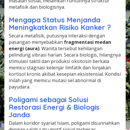
masalah sosial, melainkan runtuhnya struktur
metafisik dan biologisnya.
Mengapa Status Menjanda
Meningkatkan Risiko Kanker ?
Secara metafisik, putusnya interaksi dengan
pasangan menyebabkan
fragmentasi medan
energi (aura)
. Wanita tersebut kehilangan
pelindung vibrasi harian. Secara biologis, hilangnya
stimulasi taktil dan produksi oksitosin berkala
memicu stagnasi kelenjar limfatik dan lonjakan
kortisol kronis akibat kesepian eksistensial. Kondisi
inilah yang memicu mutasi sel abnormal di
payudara.
Poligami sebagai Solusi
Restorasi Energi & Biologis
Janda
Dalam koridor syariat Islam, poligami disunnahkan
dengan salah satu motif sosial terbesar: