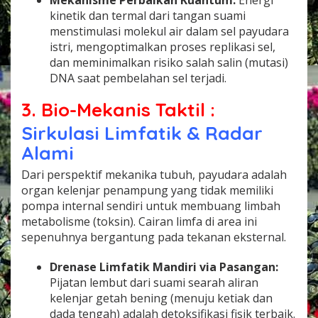
Mekanisme Perbaikan Kuantum:
Energi
kinetik dan termal dari tangan suami
menstimulasi molekul air dalam sel payudara
istri, mengoptimalkan proses replikasi sel,
dan meminimalkan risiko salah salin (mutasi)
DNA saat pembelahan sel terjadi.
3. Bio-Mekanis Taktil :
Sirkulasi Limfatik & Radar
Alami
Dari perspektif mekanika tubuh, payudara adalah
organ kelenjar penampung yang tidak memiliki
pompa internal sendiri untuk membuang limbah
metabolisme (toksin). Cairan limfa di area ini
sepenuhnya bergantung pada tekanan eksternal.
Drenase Limfatik Mandiri via Pasangan:
Pijatan lembut dari suami searah aliran
kelenjar getah bening (menuju ketiak dan
dada tengah) adalah detoksifikasi fisik terbaik.