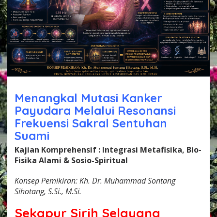
C
I
N
T
A
&
R
E
V
O
Menangkal Mutasi Kanker
L
Payudara Melalui Resonansi
U
S
Frekuensi Sakral Sentuhan
I
Suami
E
P
Kajian Komprehensif : Integrasi Metafisika, Bio-
I
Fisika Alami & Sosio-Spiritual
G
E
N
Konsep Pemikiran: Kh. Dr. Muhammad Sontang
E
Sihotang, S.Si., M.Si.
T
I
Sekapur Sirih Selayang
K