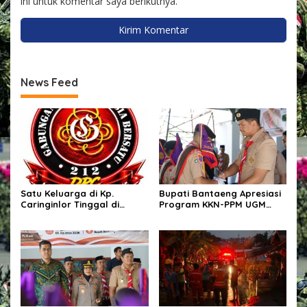
ini untuk komentar saya berikutnya.
News Feed
Satu Keluarga di Kp.
Bupati Bantaeng Apresiasi
Caringinlor Tinggal di
Program KKN-PPM UGM
Rumah Tak Layak Huni,
yang Hadirkan Solusi
Tidak tersentuh bantuan
Nyata bagi Masyarakat
pemerintah