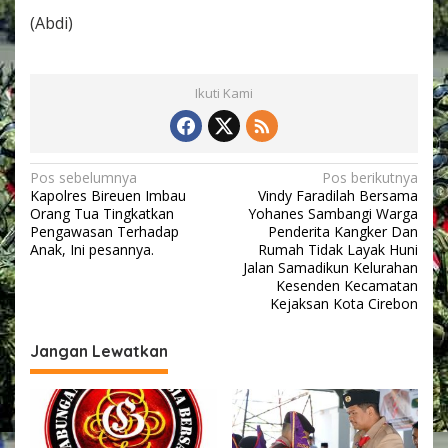
(Abdi)
Ikuti Kami
N
Pos sebelumnya
Pos berikutnya
Kapolres Bireuen Imbau
Vindy Faradilah Bersama
a
Orang Tua Tingkatkan
Yohanes Sambangi Warga
v
Pengawasan Terhadap
Penderita Kangker Dan
Anak, Ini pesannya.
Rumah Tidak Layak Huni
i
Jalan Samadikun Kelurahan
Kesenden Kecamatan
g
Kejaksan Kota Cirebon
a
s
Jangan Lewatkan
i
p
o