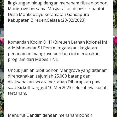
T
lingkungan hidup dengan menanam ribuan pohon
a
Mangrove bersama Masyarakat, di pesisir pantai
n
Desa Monkeulayu Kecamatan Gandapura
a
Kabupaten Bireuen,Selasa (28/02/2023)
m
R
i
b
u
Komandan Kodim 0111/Bireuen Letnan Kolonel Inf
a
Ade Munandar,S.I.Pem mengatakan, kegiatan
n
penanaman mangrove perdana ini merupakan
B
i
program dari Mabes TNI.
b
i
Untuk jumlah bibit pohon Mangrove yang ditanam
t
direncanakan sejumlah 25.000 batang dan
P
dilaksanakan secara bertahap.Diharapkan pada
o
h
saat Kickoff tanggal 10 Mei 2023 seluruhnya sudah
o
tertanam.
n
M
a
n
Menurut Dandim dengan menanam pohon
g