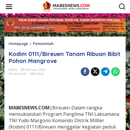
L
e
w
a
t
i
k
e
Homepage
/
Pemerintah
K
k
o
o
Kodim 0111/Bireuen Tanam Ribuan Bibit
d
n
i
t
Pohon Mangrove
m
e
0
n
Editor
28 Februari 2023
Pemerintah
508 Views
1
1
1
/
B
i
r
MABESNEWS.COM
|Bireuen-Dalam rangka
e
mensukseskan Program Panglima TNI Laksamana
u
TNI Yudo Margono Komando Distrik Militer
e
(Kodim) 0111/Bireuen menggelar kegiatan peduli
n