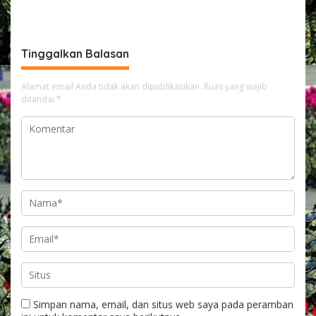
Komunitas SPTB BRC
Peningkatan Pelayanan
Balikpapan Melalui
kepada Masyarakat
Silaturahmi dan Edukasi
Kamtibmas
Tinggalkan Balasan
Alamat email Anda tidak akan dipublikasikan.
Ruas yang wajib
ditandai
*
Simpan nama, email, dan situs web saya pada peramban