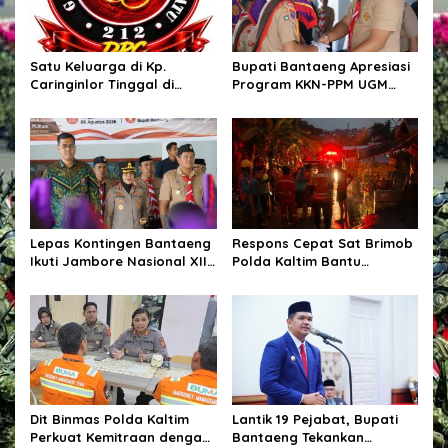
s
Satu Keluarga di Kp.
Bupati Bantaeng Apresiasi
Caringinlor Tinggal di
Program KKN-PPM UGM
Rumah Tak Layak Huni,
yang Hadirkan Solusi
Tidak tersentuh bantuan
Nyata bagi Masyarakat
pemerintah
Lepas Kontingen Bantaeng
Respons Cepat Sat Brimob
Ikuti Jambore Nasional XII,
Polda Kaltim Bantu
Bupati Bantaeng : “Jaga
Penanganan Kebakaran
Semangat Kebersamaan”
Permukiman di Samarinda
Dit Binmas Polda Kaltim
Lantik 19 Pejabat, Bupati
Perkuat Kemitraan dengan
Bantaeng Tekankan