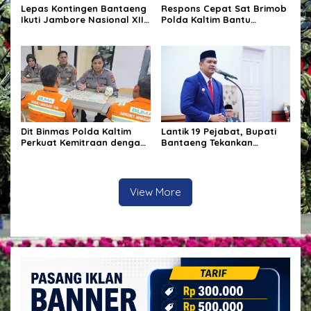
Lepas Kontingen Bantaeng
Respons Cepat Sat Brimob
Ikuti Jambore Nasional XII,
Polda Kaltim Bantu
Bupati Bantaeng : “Jaga
Penanganan Kebakaran
Semangat Kebersamaan”
Permukiman di Samarinda
Dit Binmas Polda Kaltim
Lantik 19 Pejabat, Bupati
Perkuat Kemitraan dengan
Bantaeng Tekankan
Komunitas SPTB BRC
Peningkatan Pelayanan
Balikpapan Melalui
kepada Masyarakat
Silaturahmi dan Edukasi
Kamtibmas
View More