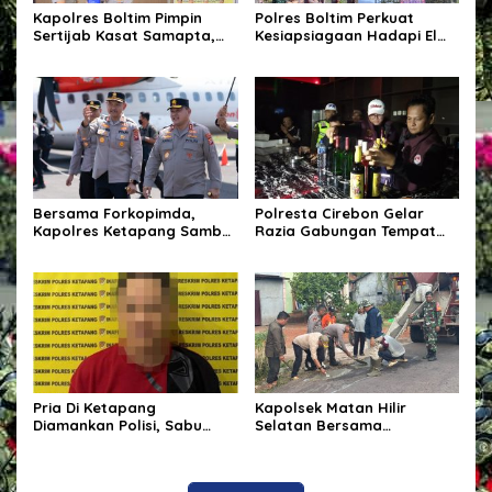
Kapolres Boltim Pimpin
Polres Boltim Perkuat
Sertijab Kasat Samapta,
Kesiapsiagaan Hadapi El
Wujud Regenerasi
Nino, Gelar Apel Pasukan
Kepemimpinan dan
Bersama Lintas Instansi
Penguatan Pelayanan
Kepolisian
Bersama Forkopimda,
Polresta Cirebon Gelar
Kapolres Ketapang Sambut
Razia Gabungan Tempat
Kedatangan Kapolda
Hiburan Malam,
Kalbar di Bumi Ale-Ale
Kabupaten Ketapang
Pria Di Ketapang
Kapolsek Matan Hilir
Diamankan Polisi, Sabu
Selatan Bersama
Seberat 62,20 Turut Disita
Forkopimcam Laksanakan
Bakti Sosial Penambalan
Jalan Berlubang Demi