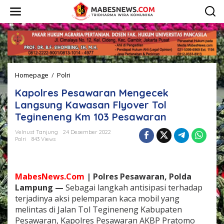
L
e
w
a
t
i
k
e
Homepage
/
Polri
K
k
a
o
Kapolres Pesawaran Mengecek
p
n
o
t
Langsung Kawasan Flyover Tol
l
e
Tegineneng Km 103 Pesawaran
r
n
e
Velnust Tanjung
24 Desember 2022
s
Polri
843 Views
P
e
s
a
MabesNews.Com
| Polres Pesawaran, Polda
w
Lampung —
Sebagai langkah antisipasi terhadap
a
terjadinya aksi pelemparan kaca mobil yang
r
melintas di Jalan Tol Tegineneng Kabupaten
a
n
Pesawaran, Kapolres Pesawaran AKBP Pratomo