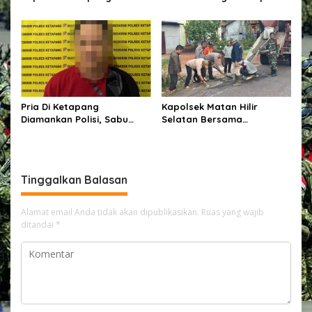
Kedatangan Kapolda
Hiburan Malam,
Kalbar di Bumi Ale-Ale
Kabupaten Ketapang
Pria Di Ketapang
Kapolsek Matan Hilir
Diamankan Polisi, Sabu
Selatan Bersama
Seberat 62,20 Turut Disita
Forkopimcam Laksanakan
Bakti Sosial Penambalan
Jalan Berlubang Demi
Keselamatan Pengguna
Tinggalkan Balasan
Jalan
Alamat email Anda tidak akan dipublikasikan.
Ruas yang wajib
ditandai
*