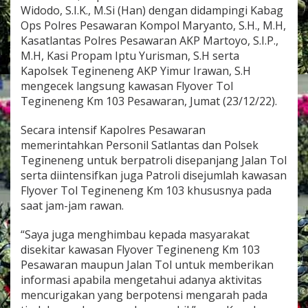
M
Widodo, S.I.K., M.Si (Han) dengan didampingi Kabag
e
Ops Polres Pesawaran Kompol Maryanto, S.H., M.H,
n
Kasatlantas Polres Pesawaran AKP Martoyo, S.I.P.,
g
M.H, Kasi Propam Iptu Yurisman, S.H serta
e
c
Kapolsek Tegineneng AKP Yimur Irawan, S.H
e
mengecek langsung kawasan Flyover Tol
k
Tegineneng Km 103 Pesawaran, Jumat (23/12/22).
L
a
Secara intensif Kapolres Pesawaran
n
g
memerintahkan Personil Satlantas dan Polsek
s
Tegineneng untuk berpatroli disepanjang Jalan Tol
u
serta diintensifkan juga Patroli disejumlah kawasan
n
Flyover Tol Tegineneng Km 103 khususnya pada
g
K
saat jam-jam rawan.
a
w
“Saya juga menghimbau kepada masyarakat
a
disekitar kawasan Flyover Tegineneng Km 103
s
Pesawaran maupun Jalan Tol untuk memberikan
a
n
informasi apabila mengetahui adanya aktivitas
F
mencurigakan yang berpotensi mengarah pada
l