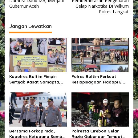
v
Darni M Daud MA, Menjadi
Pemberantasan Pengedaran
s
Gubernur Aceh
Gelap Narkotika Di Wilkum
i
a
Polres Langkat
w
g
a
Jangan Lewatkan
r
a
a
s
n
i
p
o
s
Kapolres Boltim Pimpin
Polres Boltim Perkuat
Sertijab Kasat Samapta,
Kesiapsiagaan Hadapi El
Wujud Regenerasi
Nino, Gelar Apel Pasukan
Kepemimpinan dan
Bersama Lintas Instansi
Penguatan Pelayanan
Kepolisian
Bersama Forkopimda,
Polresta Cirebon Gelar
Kapolres Ketapang Sambut
Razia Gabungan Tempat