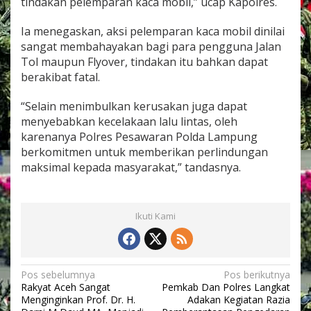
tindakan pelemparan kaca mobil,” ucap Kapolres.
y
o
Ia menegaskan, aksi pelemparan kaca mobil dinilai
v
e
sangat membahayakan bagi para pengguna Jalan
r
Tol maupun Flyover, tindakan itu bahkan dapat
T
berakibat fatal.
o
l
“Selain menimbulkan kerusakan juga dapat
T
e
menyebabkan kecelakaan lalu lintas, oleh
g
karenanya Polres Pesawaran Polda Lampung
i
berkomitmen untuk memberikan perlindungan
n
maksimal kepada masyarakat,” tandasnya.
e
n
e
n
Ikuti Kami
g
K
m
1
0
N
Pos sebelumnya
Pos berikutnya
3
Rakyat Aceh Sangat
Pemkab Dan Polres Langkat
a
P
Menginginkan Prof. Dr. H.
Adakan Kegiatan Razia
e