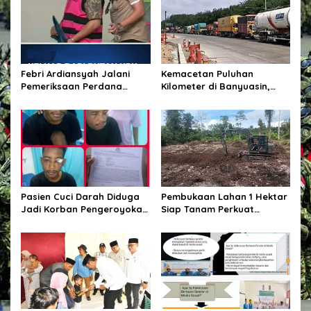
i
D
p
a
e
o
r
s
a
h
Febri Ardiansyah Jalani
Kemacetan Puluhan
Pemeriksaan Perdana
Kilometer di Banyuasin,
sebagai Tersangka di
Gubernur Sumsel Pastikan
Kejaksaan Agung
Perbaikan Jalan
Dipercepat
Pasien Cuci Darah Diduga
Pembukaan Lahan 1 Hektar
Jadi Korban Pengeroyokan
Siap Tanam Perkuat
di Waingapu, Keluarga
Ketahanan Pangan
Minta Polisi Usut Tuntas
Kasus