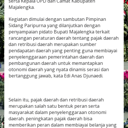
serta Kepala OPD dan Camat Kabupaten
K
Majalengka.
a
b
u
Kegiatan dimulai dengan sambutan Pimpinan
p
Sidang Paripurna yang dilanjutkan dengan
a
penyampaian pidato Bupati Majalengka terkait
t
rancangan peraturan daerah tentang pajak daerah
e
dan retribusi daerah merupakan sumber
n
M
pendapatan daerah yang penting guna membiayai
a
penyelenggaraan pemerintahan daerah dan
j
pembangunan daerah untuk memantapkan
a
otonomi daerah yang nyata dinamis serasi dan
l
e
bertanggung jawab, kata Edi Anas Djunaedi.
n
g
k
a
Selain itu, pajak daerah dan retribusi daerah
M
merupakan salah satu bentuk peran serta
e
n
masyarakat dalam penyelenggaraan otonomi
g
daerah. peningkatan pajak daerah bisa
e
memberikan peran dalam membiayai belanja yang
n