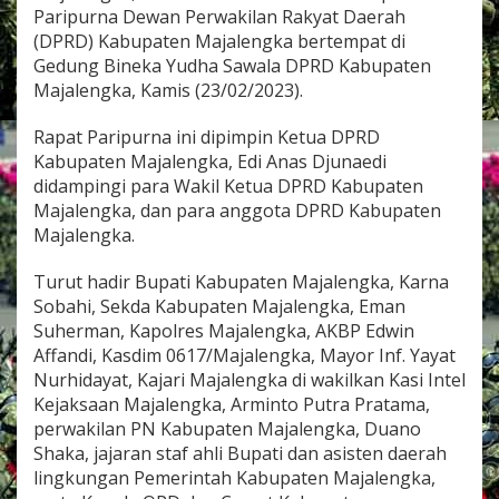
a
Paripurna Dewan Perwakilan Rakyat Daerah
H
(DPRD) Kabupaten Majalengka bertempat di
a
Gedung Bineka Yudha Sawala DPRD Kabupaten
d
Majalengka, Kamis (23/02/2023).
i
r
i
Rapat Paripurna ini dipimpin Ketua DPRD
R
Kabupaten Majalengka, Edi Anas Djunaedi
a
didampingi para Wakil Ketua DPRD Kabupaten
p
Majalengka, dan para anggota DPRD Kabupaten
a
t
Majalengka.
P
a
Turut hadir Bupati Kabupaten Majalengka, Karna
r
Sobahi, Sekda Kabupaten Majalengka, Eman
i
Suherman, Kapolres Majalengka, AKBP Edwin
p
u
Affandi, Kasdim 0617/Majalengka, Mayor Inf. Yayat
r
Nurhidayat, Kajari Majalengka di wakilkan Kasi Intel
n
Kejaksaan Majalengka, Arminto Putra Pratama,
a
perwakilan PN Kabupaten Majalengka, Duano
D
P
Shaka, jajaran staf ahli Bupati dan asisten daerah
R
lingkungan Pemerintah Kabupaten Majalengka,
D