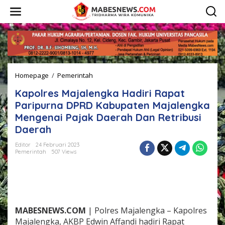
L
e
w
a
t
i
k
e
Homepage
/
Pemerintah
K
k
a
o
Kapolres Majalengka Hadiri Rapat
p
n
o
t
Paripurna DPRD Kabupaten Majalengka
l
e
Mengenai Pajak Daerah Dan Retribusi
r
n
Daerah
e
s
Editor
24 Februari 2023
M
Pemerintah
507 Views
a
j
a
l
e
n
MABESNEWS.COM
| Polres Majalengka – Kapolres
g
k
Majalengka, AKBP Edwin Affandi hadiri Rapat