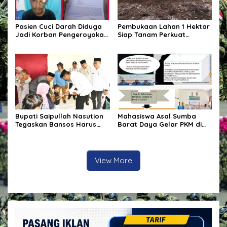
Pasien Cuci Darah Diduga
Pembukaan Lahan 1 Hektar
Jadi Korban Pengeroyokan
Siap Tanam Perkuat
di Waingapu, Keluarga
Ketahanan Pangan
Minta Polisi Usut Tuntas
Kasus
Bupati Saipullah Nasution
Mahasiswa Asal Sumba
Tegaskan Bansos Harus
Barat Daya Gelar PKM di
Tepat Sasaran, P3K PW
Depok, Edukasi Pelajar
Diterjunkan Langsung Cek
tentang Bahaya Kekerasan
Data Desa
Berbasis Gender di Media
Sosial
View More