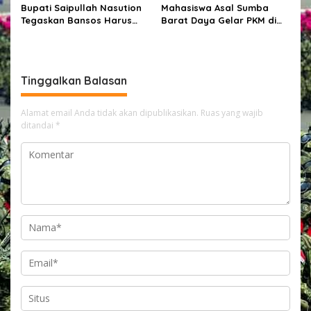
Bupati Saipullah Nasution
Mahasiswa Asal Sumba
Tegaskan Bansos Harus
Barat Daya Gelar PKM di
Tepat Sasaran, P3K PW
Depok, Edukasi Pelajar
Diterjunkan Langsung Cek
tentang Bahaya Kekerasan
Data Desa
Berbasis Gender di Media
Sosial
Tinggalkan Balasan
Alamat email Anda tidak akan dipublikasikan.
Ruas yang wajib
ditandai
*