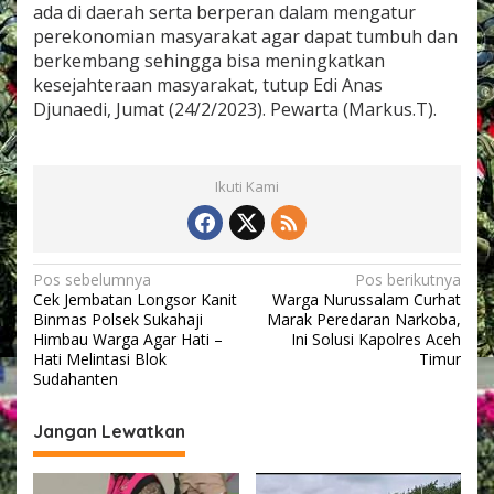
ada di daerah serta berperan dalam mengatur
a
i
perekonomian masyarakat agar dapat tumbuh dan
P
berkembang sehingga bisa meningkatkan
a
kesejahteraan masyarakat, tutup Edi Anas
j
Djunaedi, Jumat (24/2/2023). Pewarta (Markus.T).
a
k
D
a
Ikuti Kami
e
r
a
h
D
N
Pos sebelumnya
Pos berikutnya
a
Cek Jembatan Longsor Kanit
Warga Nurussalam Curhat
a
n
Binmas Polsek Sukahaji
Marak Peredaran Narkoba,
R
v
Himbau Warga Agar Hati –
Ini Solusi Kapolres Aceh
e
Hati Melintasi Blok
Timur
i
t
Sudahanten
r
g
i
Jangan Lewatkan
b
a
u
s
s
i