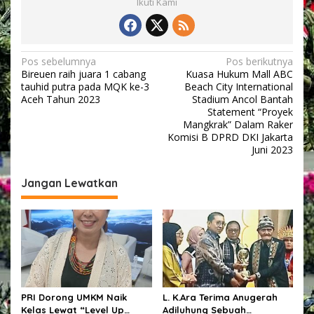
Ikuti Kami
P
a
m
K
u
N
Pos sebelumnya
Pos berikutnya
n
Bireuen raih juara 1 cabang
Kuasa Hukum Mall ABC
a
k
tauhid putra pada MQK ke-3
Beach City International
e
v
Aceh Tahun 2023
Stadium Ancol Bantah
r
Statement “Proyek
i
P
Mangkrak” Dalam Raker
r
Komisi B DPRD DKI Jakarta
g
e
Juni 2023
a
s
i
s
Jangan Lewatkan
d
e
i
n
p
J
o
o
k
s
o
w
i
K
PRI Dorong UMKM Naik
L. K.Ara Terima Anugerah
e
Kelas Lewat “Level Up
Adiluhung Sebuah