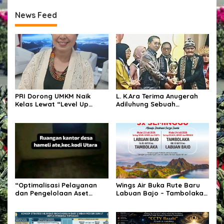
News Feed
PRI Dorong UMKM Naik
L. K.Ara Terima Anugerah
Kelas Lewat “Level Up
Adiluhung Sebuah
UMKM”, Bidik Pasar
Penghormatan bagi
Nasional hingga
Penyair yang Jaga Nurani
Internasional
Bangsa
“Optimalisasi Pelayanan
Wings Air Buka Rute Baru
dan Pengelolaan Aset
Labuan Bajo – Tambolaka 3
Desa”.
Kali Seminggu, Dukung
Pariwisata NTT LABUAN
BAJO.