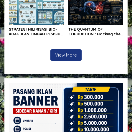
STRATEGI HILIRISASI BIO-
THE QUANTUM OF
KOAGULAN LIMBAH PESISIR
CORRUPTION : Hacking the
SUMATERA UTARA : Analisis
Corruptor’s Brain via Bio-
Tekno-Ekonomi &
Metafisika, Anatomi SA-
Implementasi Multi-Tahap
Node Jantung &
Eksperimental TIRTANADI
Kesadaran Transendental
View More
“CCTV Ilaaahi”