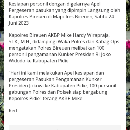
m
Kesiapan personil dengan digelarnya Apel
p
Pergeseran pasukan yang dipimpin Langsung oleh
i
Kapolres Bireuen di Mapolres Bireuen, Sabtu 24
n
Juni 2023
A
p
e
Kapolres Bireuen AKBP Mike Hardy Wirapraja,
l
S.I.K., M.H., didampingi Waka Polres dan Kabag Ops
P
mengatakan Polres Bireuen melibatkan 100
e
personil pengamanan Kunker Presiden RI Joko
r
g
Widodo ke Kabupaten Pidie
e
s
“Hari ini kami melakukan Apel kesiapan dan
e
pergeseran Pasukan Pengamanan Kunker
r
Presiden Jokowi ke Kabupaten Pidie, 100 personil
a
n
gabungan Polres dan Polsek siap bergabung
P
Kepolres Pidie” terang AKBP Mike
a
s
Red
u
k
a
n