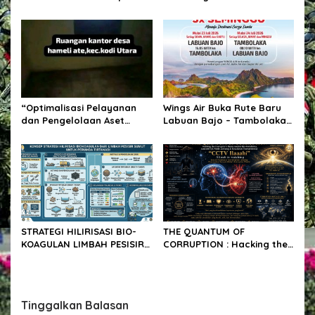
P
UMKM”, Bidik Pasar
Penghormatan bagi
i
Nasional hingga
Penyair yang Jaga Nurani
d
Internasional
Bangsa
i
e
“Optimalisasi Pelayanan
Wings Air Buka Rute Baru
dan Pengelolaan Aset
Labuan Bajo – Tambolaka 3
Desa”.
Kali Seminggu, Dukung
Pariwisata NTT LABUAN
BAJO.
STRATEGI HILIRISASI BIO-
THE QUANTUM OF
KOAGULAN LIMBAH PESISIR
CORRUPTION : Hacking the
SUMATERA UTARA : Analisis
Corruptor’s Brain via Bio-
Tekno-Ekonomi &
Metafisika, Anatomi SA-
Implementasi Multi-Tahap
Node Jantung &
Eksperimental TIRTANADI
Kesadaran Transendental
Tinggalkan Balasan
“CCTV Ilaaahi”