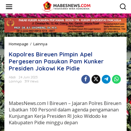
L
e
w
a
t
i
k
e
Homepage
/
Lainnya
K
k
a
o
Kapolres Bireuen Pimpin Apel
p
n
o
t
Pergeseran Pasukan Pam Kunker
l
e
Presiden Jokowi Ke Pidie
r
n
e
Abdi
24 Juni 2023
s
Lainnya
319 Views
B
i
r
e
MabesNews.com l Bireuen – Jajaran Polres Bireuen
u
Libatkan 100 Personil dalam agenda pengamanan
e
Kunjungan Kerja Presiden RI Joko Widodo ke
n
Kabupaten Pidie minggu depan
P
i