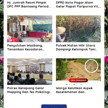
Hj. Jumrah Resmi Pimpin
DPRD Kota Pagar Alam
DPC PPP Bantaeng Periode
Gelar Rapat Paripurna VII,
2026–2031
Bahas KUA-PPAS Tahun
Anggaran 2027 dan Bentuk
Panitia Khusus
Penyuluhan Wasbang,
Polsek Matan Hilir Utara
Tanamkan Kesadaran
Dampingi Kelompok Tani
Berbangsa Dan Hukum
Desa Kuala Satong Panen
Jagung Hibrida Dukung
Ketahanan Pangan
Polres Ketapang Gelar
Warga Keluhkan Aspek
Mapping Dan Tes Psikologi
Keselamatan dan
Calon Pemegang Senpi
Penanganan Material pada
Organik Bersama
Proyek Pekerjaan Jalan
Bagpsikologi Ro SDM Polda
Kalbar