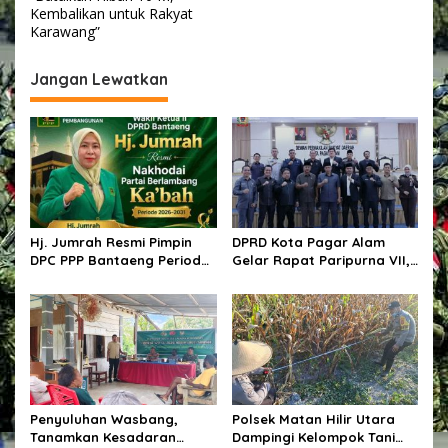
i
Kembalikan untuk Rakyat
Karawang”
g
a
Jangan Lewatkan
s
i
p
o
s
Hj. Jumrah Resmi Pimpin
DPRD Kota Pagar Alam
DPC PPP Bantaeng Periode
Gelar Rapat Paripurna VII,
2026–2031
Bahas KUA-PPAS Tahun
Anggaran 2027 dan Bentuk
Panitia Khusus
Penyuluhan Wasbang,
Polsek Matan Hilir Utara
Tanamkan Kesadaran
Dampingi Kelompok Tani