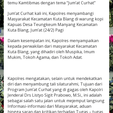
n
temu Kamtibmas dengan tema “Jum’at Curhat”
g
a
Jum’at Curhat kali ini, Kapolres menyambangi
r
Masyarakat Kecamatan Kuta Blang di warung kopi
K
Kapuas Desa Teungkeum Manyang Kecamatan
e
l
Kuta Blang, Jum’at (24/2) Pagi
u
h
Dalam kesempatan ini, Kapolres menyampaikan
K
kepada perwakilan dari masyarakat Kecamatan
e
Kuta Blang, yang dihadiri oleh Muspika, Imum
s
a
Mukim, Tokoh Agama, dan Tokoh Adat.
h
M
a
s
Kapolres mengatakan, selain untuk mendekatkan
y
diri dan menyambung tali silaturahmi, Tujuan dari
a
r
Program Jum’at Curhat yang di gagas oleh Kapolri
a
Jenderal Drs Listyo Sigit Prabowo, M.Si., ini adalah
k
sebagai salah satu jalan untuk mejemput langsung
a
Informasi-informasi dari Masyarakat, aduan
t
K
hingga saran dan kritikan terhadap Tugas – tugas