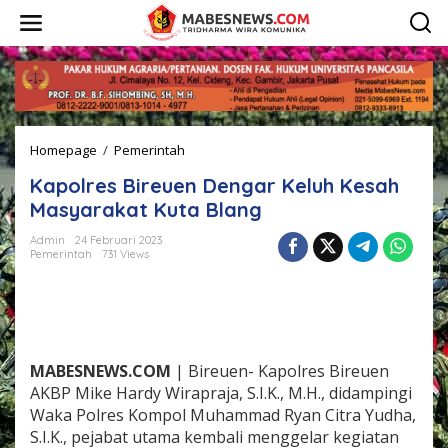
L
e
w
a
t
i
k
e
Homepage
/
Pemerintah
K
k
a
o
Kapolres Bireuen Dengar Keluh Kesah
p
n
o
t
Masyarakat Kuta Blang
l
e
r
n
Admin
24 Februari 2023
Pemerintah
731 Views
e
s
B
i
r
e
u
MABESNEWS.COM
| Bireuen- Kapolres Bireuen
e
AKBP Mike Hardy Wirapraja, S.I.K., M.H., didampingi
n
Waka Polres Kompol Muhammad Ryan Citra Yudha,
D
S.I.K., pejabat utama kembali menggelar kegiatan
e