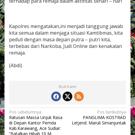
terhadap para remaja dalam aktifitas sehari – hari
Kapolres mengatakan,ini menjadi tanggung jawab
kita semua dalam menjaga situasi Kamtibmas, kita
peduli dengan masa depan putra – putri kita,
terbebas dari Narkoba, Judi Online dan kenakalan
remaja.
(Abdi)
Ikuti Kami
N
Pos sebelumnya
Pos berikutnya
Ratusan Massa Unjuk Rasa
PANGLIMA KOSTRAD
a
di Depan Kantor Pemda
Letjend. Maruli Simanjuntak
v
Kab.Karawang, Ace Sudiar:
“Batalkan Hibah 10 M,