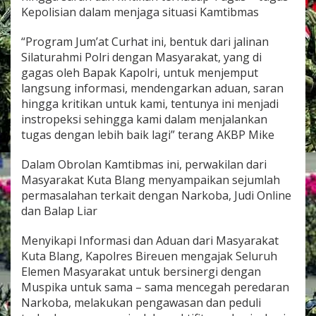
u
Kepolisian dalam menjaga situasi Kamtibmas
t
a
“Program Jum’at Curhat ini, bentuk dari jalinan
B
Silaturahmi Polri dengan Masyarakat, yang di
l
a
gagas oleh Bapak Kapolri, untuk menjemput
n
langsung informasi, mendengarkan aduan, saran
g
hingga kritikan untuk kami, tentunya ini menjadi
instropeksi sehingga kami dalam menjalankan
tugas dengan lebih baik lagi” terang AKBP Mike
Dalam Obrolan Kamtibmas ini, perwakilan dari
Masyarakat Kuta Blang menyampaikan sejumlah
permasalahan terkait dengan Narkoba, Judi Online
dan Balap Liar
Menyikapi Informasi dan Aduan dari Masyarakat
Kuta Blang, Kapolres Bireuen mengajak Seluruh
Elemen Masyarakat untuk bersinergi dengan
Muspika untuk sama – sama mencegah peredaran
Narkoba, melakukan pengawasan dan peduli