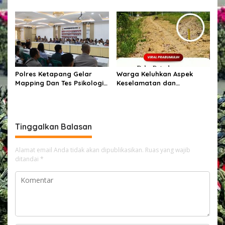
Berbangsa Dan Hukum
Desa Kuala Satong Panen
Jagung Hibrida Dukung
Ketahanan Pangan
Polres Ketapang Gelar
Warga Keluhkan Aspek
Mapping Dan Tes Psikologi
Keselamatan dan
Calon Pemegang Senpi
Penanganan Material pada
Organik Bersama
Proyek Pekerjaan Jalan
Bagpsikologi Ro SDM Polda
Kalbar
Tinggalkan Balasan
Alamat email Anda tidak akan dipublikasikan.
Ruas yang wajib
ditandai
*