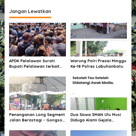
g
Jangan Lewatkan
a
s
i
p
o
s
APDK Pelalawan Surati
Warung Polri Presisi Minggu
Bupati Pelalawan terkait
Ke-18 Polres Labuhanbatu
Permasalahan-
permasalahan PT
THIP,Jamal: Kita siap
adakan demonstrasi di
Kantor Bupati Pelalawan
Penanganan Long Segment
Dua Siswa SMAN Ulu Musi
Jalan Berastagi – Gongsol,
Diduga Alami Gejala
Pemerintah Kabupaten
Keracunan Usai Konsumsi
Karo Tingkatkan
Makanan Bergizi Gratis