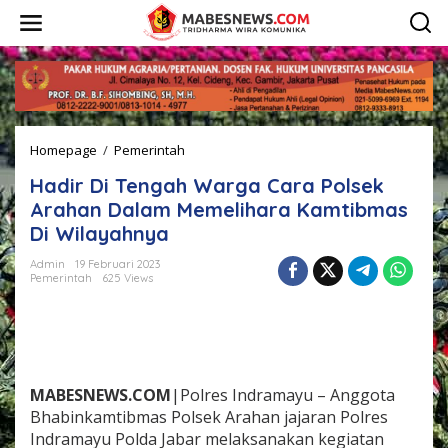
L
e
w
a
t
i
k
e
Homepage
/
Pemerintah
H
k
a
o
Hadir Di Tengah Warga Cara Polsek
d
n
i
t
Arahan Dalam Memelihara Kamtibmas
r
e
Di Wilayahnya
D
n
i
Admin
19 Februari 2023
T
Pemerintah
625 Views
e
n
g
a
h
W
MABESNEWS.COM
|Polres Indramayu – Anggota
a
Bhabinkamtibmas Polsek Arahan jajaran Polres
r
Indramayu Polda Jabar melaksanakan kegiatan
g