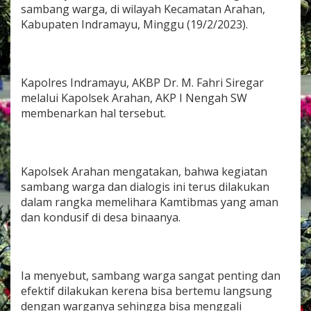
a
sambang warga, di wilayah Kecamatan Arahan,
C
Kabupaten Indramayu, Minggu (19/2/2023).
a
r
a
P
o
Kapolres Indramayu, AKBP Dr. M. Fahri Siregar
l
melalui Kapolsek Arahan, AKP I Nengah SW
s
membenarkan hal tersebut.
e
k
A
r
a
Kapolsek Arahan mengatakan, bahwa kegiatan
h
sambang warga dan dialogis ini terus dilakukan
a
dalam rangka memelihara Kamtibmas yang aman
n
dan kondusif di desa binaanya.
D
a
l
a
m
Ia menyebut, sambang warga sangat penting dan
M
efektif dilakukan kerena bisa bertemu langsung
e
dengan warganya sehingga bisa menggali
m