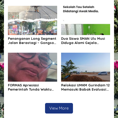
permasalahan PT
THIP,Jamal: Kita siap
adakan demonstrasi di
Kantor Bupati Pelalawan
Penanganan Long Segment
Dua Siswa SMAN Ulu Musi
Jalan Berastagi – Gongsol,
Diduga Alami Gejala
Pemerintah Kabupaten
Keracunan Usai Konsumsi
Karo Tingkatkan
Makanan Bergizi Gratis
Kenyamanan Akses Wisata,
Pertanian dan
Perekonomian
FORMAS Apresiasi
Relokasi UMKM Gurindam 12
Pemerintah Tunda Waktu
Memasuki Babak Evaluasi:
Pemungutan PPh Pasal 22
Memindahkan Pedagang
bagi Marketplace
atau Menata Persoalan?
View More