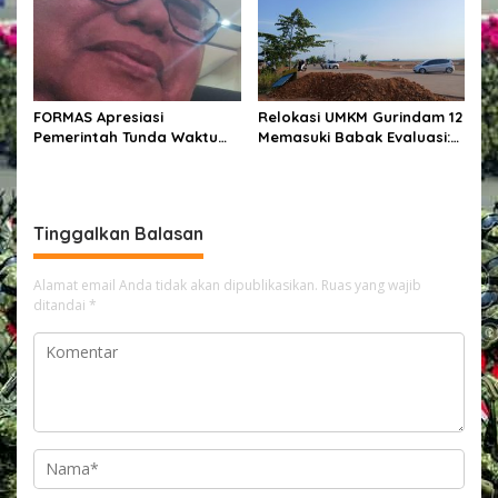
Kenyamanan Akses Wisata,
Pertanian dan
Perekonomian
FORMAS Apresiasi
Relokasi UMKM Gurindam 12
Pemerintah Tunda Waktu
Memasuki Babak Evaluasi:
Pemungutan PPh Pasal 22
Memindahkan Pedagang
bagi Marketplace
atau Menata Persoalan?
Tinggalkan Balasan
Alamat email Anda tidak akan dipublikasikan.
Ruas yang wajib
ditandai
*