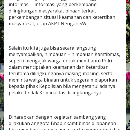
e
informasi – informasi yang berkembang
l
dilingkungan masyarakat binaan terkait
i
perkembangan situasi keamanan dan ketertiban
h
masyarakat, ucap AKP I Nengah SW.
a
r
a
K
a
Selain itu kita juga bisa secara langsung
m
menyampaikan, himbauan – himbauan Kamtibmas,
t
seperti mengajak warga untuk membantu Polri
i
b
dalam menciptakan keamanan dan ketertiban
m
terutama dilingkunganya masing-masing, serta
a
meminta warga binaan untuk segera melaporkan
s
kepada pihak Kepolisian bila mengetahui adanya
D
i
pelaku tindak Kriminalitas di lingkunganya.
W
i
l
a
Diharapkan dengan kegiatan sambang yang
y
dilakukan anggota Bhabinkamtibmas dilapangan
a
h
bisa memberikan rasa aman serta mengurangi dan