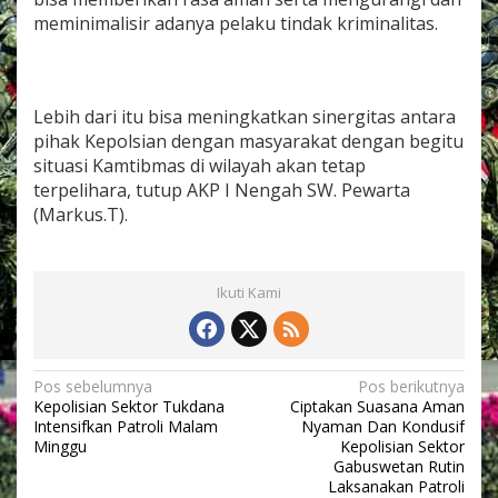
n
meminimalisir adanya pelaku tindak kriminalitas.
y
a
Lebih dari itu bisa meningkatkan sinergitas antara
pihak Kepolsian dengan masyarakat dengan begitu
situasi Kamtibmas di wilayah akan tetap
terpelihara, tutup AKP I Nengah SW. Pewarta
(Markus.T).
Ikuti Kami
N
Pos sebelumnya
Pos berikutnya
Kepolisian Sektor Tukdana
Ciptakan Suasana Aman
a
Intensifkan Patroli Malam
Nyaman Dan Kondusif
v
Minggu
Kepolisian Sektor
Gabuswetan Rutin
i
Laksanakan Patroli