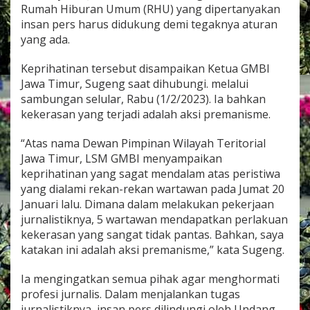
B
Rumah Hiburan Umum (RHU) yang dipertanyakan
I
insan pers harus didukung demi tegaknya aturan
J
yang ada.
a
w
Keprihatinan tersebut disampaikan Ketua GMBI
a
T
Jawa Timur, Sugeng saat dihubungi. melalui
i
sambungan selular, Rabu (1/2/2023). Ia bahkan
m
kekerasan yang terjadi adalah aksi premanisme.
u
r
“Atas nama Dewan Pimpinan Wilayah Teritorial
D
e
Jawa Timur, LSM GMBI menyampaikan
s
keprihatinan yang sagat mendalam atas peristiwa
a
yang dialami rekan-rekan wartawan pada Jumat 20
k
Januari lalu. Dimana dalam melakukan pekerjaan
D
i
jurnalistiknya, 5 wartawan mendapatkan perlakuan
n
kekerasan yang sangat tidak pantas. Bahkan, saya
a
katakan ini adalah aksi premanisme,” kata Sugeng.
s
T
Ia mengingatkan semua pihak agar menghormati
e
r
profesi jurnalis. Dalam menjalankan tugas
b
jurnalistiknya, insan pers dilindungi oleh Undang-