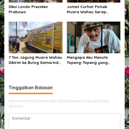
Diksi Londo Presiden
Jumat Curhat Polsek
Prabowo
Muara Wahau Serap
Keluhan Warga, Kamtibmas
dan Bahaya Narkoba Jadi
Perhatian
7 Ton Jagung Muara Wahau
Mengapa Aku Menulis
Dikirim ke Bulog Samarinda!
Topeng-Topeng yang
Kapolres Kutim Turun
Kehilangan Wajah
Langsung Lepas
Pengiriman
Tinggalkan Balasan
Alamat email Anda tidak akan dipublikasikan.
Ruas yang wajib
ditandai
*