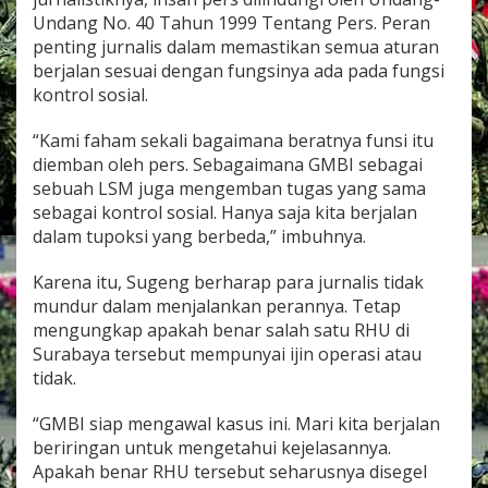
u
Undang No. 40 Tahun 1999 Tentang Pers. Peran
k
penting jurnalis dalam memastikan semua aturan
a
berjalan sesuai dengan fungsinya ada pada fungsi
S
o
kontrol sosial.
a
l
“Kami faham sekali bagaimana beratnya funsi itu
I
diemban oleh pers. Sebagaimana GMBI sebagai
j
sebuah LSM juga mengemban tugas yang sama
i
n
sebagai kontrol sosial. Hanya saja kita berjalan
R
dalam tupoksi yang berbeda,” imbuhnya.
H
U
Karena itu, Sugeng berharap para jurnalis tidak
.
mundur dalam menjalankan perannya. Tetap
mengungkap apakah benar salah satu RHU di
Surabaya tersebut mempunyai ijin operasi atau
tidak.
“GMBI siap mengawal kasus ini. Mari kita berjalan
beriringan untuk mengetahui kejelasannya.
Apakah benar RHU tersebut seharusnya disegel