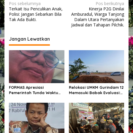
N
Pos sebelumnya
Pos berikutnya
Terkait Isu Penculikan Anak,
Kinerja P2G Dinilai
a
Polisi: Jangan Sebarkan Bila
Amburadul, Warga Tanjong
v
Tak Ada Bukti.
Dalam Utara Pertanyakan
Jadwal dan Tahapan Pilchik.
i
g
Jangan Lewatkan
a
s
i
p
o
s
FORMAS Apresiasi
Relokasi UMKM Gurindam 12
Pemerintah Tunda Waktu
Memasuki Babak Evaluasi:
Pemungutan PPh Pasal 22
Memindahkan Pedagang
bagi Marketplace
atau Menata Persoalan?