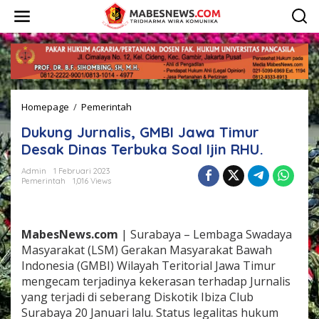
L
e
w
a
t
i
k
e
Homepage
/
Pemerintah
D
k
u
o
Dukung Jurnalis, GMBI Jawa Timur
k
n
u
t
Desak Dinas Terbuka Soal Ijin RHU.
n
e
g
n
Admin
1 Februari 2023
Pemerintah
1,016 Views
J
u
r
n
MabesNews.com
| Surabaya – Lembaga Swadaya
a
l
Masyarakat (LSM) Gerakan Masyarakat Bawah
i
Indonesia (GMBI) Wilayah Teritorial Jawa Timur
s
mengecam terjadinya kekerasan terhadap Jurnalis
,
yang terjadi di seberang Diskotik Ibiza Club
G
Surabaya 20 Januari lalu. Status legalitas hukum
M