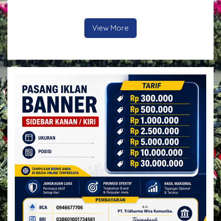
Kapolres Kutim Turun
Kehilangan Wajah
Langsung Lepas
Pengiriman
View More