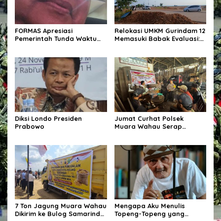
FORMAS Apresiasi
Relokasi UMKM Gurindam 12
Pemerintah Tunda Waktu
Memasuki Babak Evaluasi:
Pemungutan PPh Pasal 22
Memindahkan Pedagang
bagi Marketplace
atau Menata Persoalan?
Diksi Londo Presiden
Jumat Curhat Polsek
Prabowo
Muara Wahau Serap
Keluhan Warga, Kamtibmas
dan Bahaya Narkoba Jadi
Perhatian
7 Ton Jagung Muara Wahau
Mengapa Aku Menulis
Dikirim ke Bulog Samarinda!
Topeng-Topeng yang