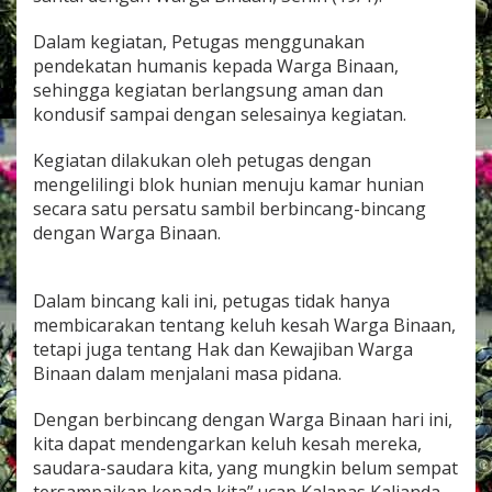
a
s
Dalam kegiatan, Petugas menggunakan
K
pendekatan humanis kepada Warga Binaan,
a
sehingga kegiatan berlangsung aman dan
l
i
kondusif sampai dengan selesainya kegiatan.
a
n
Kegiatan dilakukan oleh petugas dengan
d
mengelilingi blok hunian menuju kamar hunian
a
secara satu persatu sambil berbincang-bincang
y
a
dengan Warga Binaan.
n
g
H
Dalam bincang kali ini, petugas tidak hanya
a
membicarakan tentang keluh kesah Warga Binaan,
n
g
tetapi juga tentang Hak dan Kewajiban Warga
a
Binaan dalam menjalani masa pidana.
t
"
Dengan berbincang dengan Warga Binaan hari ini,
P
kita dapat mendengarkan keluh kesah mereka,
e
t
saudara-saudara kita, yang mungkin belum sempat
u