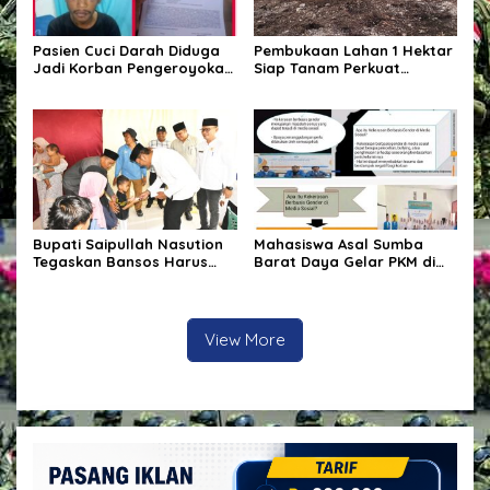
Pasien Cuci Darah Diduga
Pembukaan Lahan 1 Hektar
Jadi Korban Pengeroyokan
Siap Tanam Perkuat
di Waingapu, Keluarga
Ketahanan Pangan
Minta Polisi Usut Tuntas
Kasus
Bupati Saipullah Nasution
Mahasiswa Asal Sumba
Tegaskan Bansos Harus
Barat Daya Gelar PKM di
Tepat Sasaran, P3K PW
Depok, Edukasi Pelajar
Diterjunkan Langsung Cek
tentang Bahaya Kekerasan
Data Desa
Berbasis Gender di Media
Sosial
View More