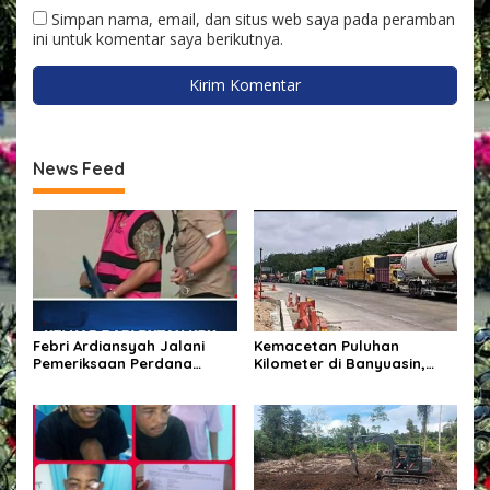
Simpan nama, email, dan situs web saya pada peramban
ini untuk komentar saya berikutnya.
News Feed
Febri Ardiansyah Jalani
Kemacetan Puluhan
Pemeriksaan Perdana
Kilometer di Banyuasin,
sebagai Tersangka di
Gubernur Sumsel Pastikan
Kejaksaan Agung
Perbaikan Jalan
Dipercepat