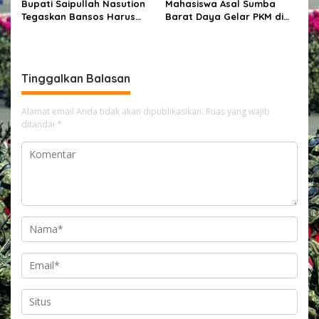
Bupati Saipullah Nasution
Mahasiswa Asal Sumba
Tegaskan Bansos Harus
Barat Daya Gelar PKM di
Tepat Sasaran, P3K PW
Depok, Edukasi Pelajar
Diterjunkan Langsung Cek
tentang Bahaya Kekerasan
Data Desa
Berbasis Gender di Media
Sosial
Tinggalkan Balasan
Alamat email Anda tidak akan dipublikasikan.
Ruas yang wajib
ditandai
*