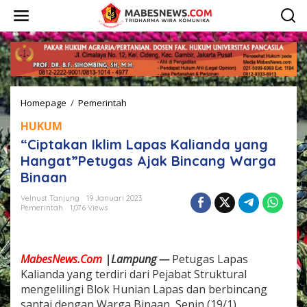
L
e
w
a
t
i
k
e
Homepage
/
Pemerintah
"
k
C
o
HUKUM
i
n
p
t
“Ciptakan Iklim Lapas Kalianda yang
t
e
Hangat”Petugas Ajak Bincang Warga
a
n
Binaan
k
a
Velnust Tanjung
19 Januari 2023
n
Pemerintah
1,076 Views
I
k
l
i
MabesNews.Com
|Lampung —
Petugas Lapas
m
Kalianda yang terdiri dari Pejabat Struktural
L
mengelilingi Blok Hunian Lapas dan berbincang
a
p
santai dengan Warga Binaan, Senin (19/1).