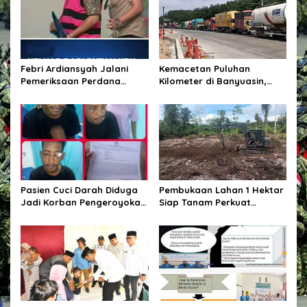
Febri Ardiansyah Jalani
Kemacetan Puluhan
Pemeriksaan Perdana
Kilometer di Banyuasin,
sebagai Tersangka di
Gubernur Sumsel Pastikan
Kejaksaan Agung
Perbaikan Jalan
Dipercepat
Pasien Cuci Darah Diduga
Pembukaan Lahan 1 Hektar
Jadi Korban Pengeroyokan
Siap Tanam Perkuat
di Waingapu, Keluarga
Ketahanan Pangan
Minta Polisi Usut Tuntas
Kasus