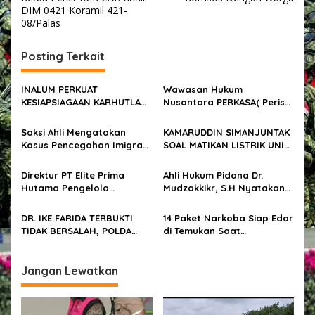
i
DIM 0421 Koramil 421-
08/Palas
g
a
Posting Terkait
s
i
INALUM PERKUAT
Wawasan Hukum
p
KESIAPSIAGAAN KARHUTLA
Nusantara PERKASA( Perisai
DI KAWASAN DANAU TOBA
Kalimantan Barat ) dan
o
FPKB ( Forum Pemuda
Saksi Ahli Mengatakan
KAMARUDDIN SIMANJUNTAK
Kalimantan Barat)
s
Kasus Pencegahan Imigrasi
SOAL MATIKAN LISTRIK UNIT
Mendatangi MK
terhadap Dr. Ike Farida
IKE FARIDA ” MANGKIR
Tidak Sah Demi Hukum
UNTUK KEDUA KALINYA
Direktur PT Elite Prima
Ahli Hukum Pidana Dr.
PAKUWON GRUOUP TAK
Hutama Pengelola
Mudzakkikr, S.H Nyatakan
PUNYA NYALI UNTUK KETEMU
Apartemen Casa Grande
Kasus Andri C dkk Masuk ke
Residence, Tidak Hadir
Ranah Perdata Bukan
DR. IKE FARIDA TERBUKTI
14 Paket Narkoba Siap Edar
Dalam Mediasi
Pidana
TIDAK BERSALAH, POLDA
di Temukan Saat
METRO JAYA HARUS
Penggeledahan Warga Siak
HENTIKAN LAPORAN PALSU
Hulu
PENGEMBANG GRUP
Jangan Lewatkan
PAKUWON JATI TBK