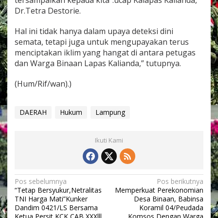
tersampaikan kepada kita”.ucap Kalapas Kalianda,
g
Dr.Tetra Destorie.
a
s
Hal ini tidak hanya dalam upaya deteksi dini
A
j
semata, tetapi juga untuk mengupayakan terus
a
menciptakan iklim yang hangat di antara petugas
k
dan Warga Binaan Lapas Kalianda,” tutupnya.
B
i
(Hum/Rif/wan).)
n
c
a
n
DAERAH
Hukum
Lampung
g
W
a
Ikuti Kami
r
g
a
B
N
i
Pos sebelumnya
Pos berikutnya
n
“Tetap Bersyukur,Netralitas
Memperkuat Perekonomian
a
a
TNI Harga Mati”Kunker
Desa Binaan, Babinsa
a
v
Dandim 0421/LS Bersama
Koramil 04/Peudada
n
Ketua Persit KCK CAB XXXlll
Komsos Dengan Warga