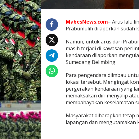
i
k
n
MabesNews.com
– Arus lalu l
y
a
Prabumulih dilaporkan sudah ke
M
a
Namun, untuk arus dari Prabu
s
masih terjadi di kawasan perli
i
kendaraan dilaporkan mengul
h
M
Sumedang Belimbing
a
c
Para pengendara diimbau untuk 
e
lokasi tersebut. Mengingat kond
t
pergerakan kendaraan yang la
d
i
memaksakan diri menyalip ata
S
membahayakan keselamatan s
i
m
Masyarakat diharapkan tetap 
p
lapangan dan mengutamakan ke
a
n
g
B