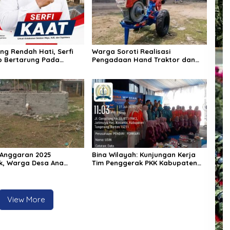
ng Rendah Hati, Serfi
Warga Soroti Realisasi
p Bertarung Pada
Pengadaan Hand Traktor dan
n Kepala Desa
Kondisi BUMDes di Desa Kendu
an Selatan
Wela
 Anggaran 2025
Bina Wilayah: Kunjungan Kerja
k, Warga Desa Ana
Tim Penggerak PKK Kabupaten
ecewa: Bangunan Baru
Tangerang di Desa Jati Mulya,
Setengah Tembok
Kecamatan Kosambi Tahun 2026
View More