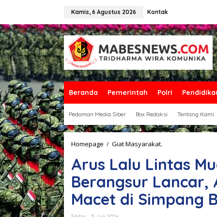
L
e
Kamis, 6 Agustus 2026
Kontak
w
a
t
i
k
e
k
o
n
Beranda
Pemerintah
Polri
Pendidika
t
e
Pedoman Media Siber
Box Redaksi
Tentang Kami
n
Homepage
/
Giat Masyarakat.
A
r
Arus Lalu Lintas M
u
s
Berangsur Lancar, 
L
a
Macet di Simpang B
l
u
L
Editor
5 Juli 2026