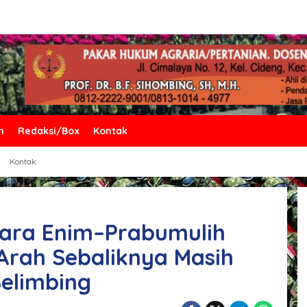
n
Redaksi/Box
Kontak
Kontak
uara Enim–Prabumulih
Arah Sebaliknya Masih
elimbing