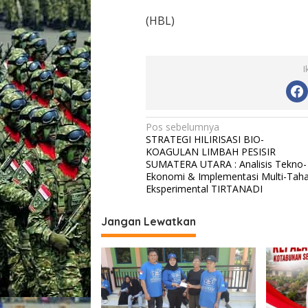
e
(HBL)
l
i
m
b
I
i
n
g
N
Pos sebelumnya
STRATEGI HILIRISASI BIO-
a
KOAGULAN LIMBAH PESISIR
v
SUMATERA UTARA : Analisis Tekno-
Ekonomi & Implementasi Multi-Tah
i
Eksperimental TIRTANADI
g
Jangan Lewatkan
a
s
i
p
o