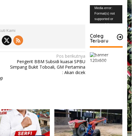
Pemutar
Media error:
Video
Format(s) not
supported or
source(s) not
kuti Kami
found
Caleg
Terbaru
Unduh Berkas:
https://www.mabe
snews.com/wp-
Pos berikutnya
content/uploads/2
Pengerit BBM Subsidi kuasai SPBU
023/12/VID-
Simpang Bukit Toboali, GM Pertamina
20231227-
: Akan dicek
WA0004.mp4?_=1
ap