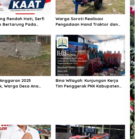
ng Rendah Hati, Serfi
Warga Soroti Realisasi
p Bertarung Pada
Pengadaan Hand Traktor dan
n Kepala Desa
Kondisi BUMDes di Desa Kendu
an Selatan
Wela
 Anggaran 2025
Bina Wilayah: Kunjungan Kerja
k, Warga Desa Ana
Tim Penggerak PKK Kabupaten
ecewa: Bangunan Baru
Tangerang di Desa Jati Mulya,
Setengah Tembok
Kecamatan Kosambi Tahun 2026