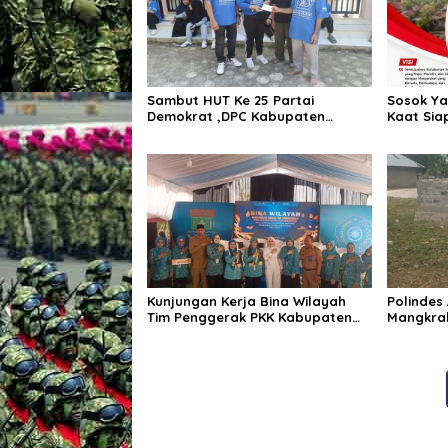
Sambut HUT Ke 25 Partai
Sosok Ya
Demokrat ,DPC Kabupaten
Kaat Sia
Pulang Pisau Gelar Kerja Bakti
Pemiliha
Bersihkan Lingkungan Rumah
Kotabun
Ibadah,Melalui Gerakan Langit
Biru Indonesia ASRI.
Kunjungan Kerja Bina Wilayah
Polindes
Tim Penggerak PKK Kabupaten
Mangkra
Tangerang di Desa Jati Mulya,
Engge K
Kecamatan Kosambi
Berdiri 