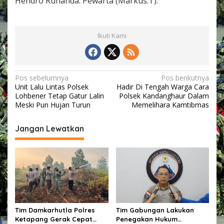
Hendro Ruhanda. Pewarta (Markus.T).
Ikuti Kami
N
Pos sebelumnya
Pos berikutnya
Unit Lalu Lintas Polsek
Hadir Di Tengah Warga Cara
a
Lohbener Tetap Gatur Lalin
Polsek Kandanghaur Dalam
v
Meski Pun Hujan Turun
Memelihara Kamtibmas
i
Jangan Lewatkan
g
a
s
i
p
o
Tim Damkarhutla Polres
Tim Gabungan Lakukan
s
Ketapang Gerak Cepat
Penegakan Hukum