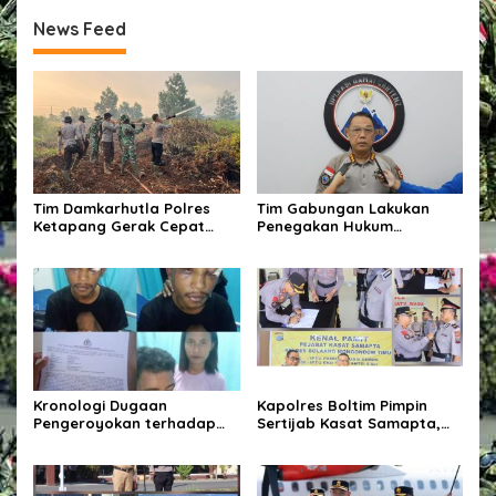
News Feed
Tim Damkarhutla Polres
Tim Gabungan Lakukan
Ketapang Gerak Cepat
Penegakan Hukum
Padamkan Karhutla di Km 8
terhadap DPO di
Pelang–Kepuluk
Tembagapura
Kronologi Dugaan
Kapolres Boltim Pimpin
Pengeroyokan terhadap
Sertijab Kasat Samapta,
Pasien Cuci Darah di
Wujud Regenerasi
Waingapu, Keluarga Minta
Kepemimpinan dan
Kasus Diusut Tuntas
Penguatan Pelayanan
Kepolisian