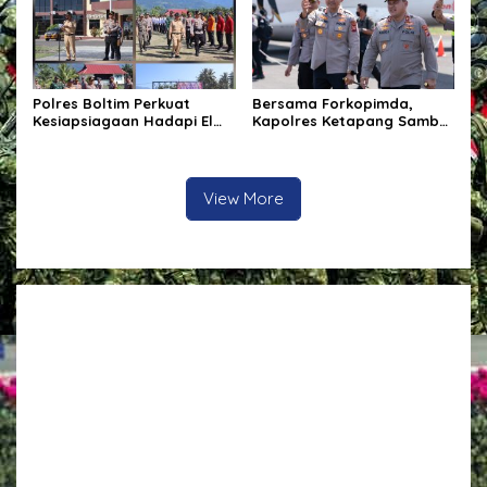
Polres Boltim Perkuat
Bersama Forkopimda,
Kesiapsiagaan Hadapi El
Kapolres Ketapang Sambut
Nino, Gelar Apel Pasukan
Kedatangan Kapolda
Bersama Lintas Instansi
Kalbar di Bumi Ale-Ale
Kabupaten Ketapang
View More