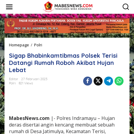
L
e
w
a
t
i
k
e
Homepage
/
Polri
S
k
i
o
Sigap Bhabinkamtibmas Polsek Terisi
g
n
a
t
Datangi Rumah Roboh Akibat Hujan
p
e
Lebat
B
n
h
Editor
27 Februari 2023
a
Polri
821 Views
b
i
n
k
a
m
MabesNews.com
|- Polres Indramayu – Hujan
t
deras disertai angin kencang membuat sebuah
i
rumah di Desa Jatimulya, Kecamatan Terisi,
b