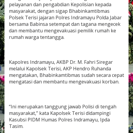
a
pelayanan dan pengabdian Kepolisian kepada
h
masyarakat, dengan sigap Bhabinkamtibmas
R
Polsek Terisi jajaran Polres Indramayu Polda Jabar
o
bersama Babinsa setempat dan tagana mengecek
b
o
dan membantu mengevakuasi pemilik rumah ke
h
rumah warga tentangga.
A
k
i
b
Kapolres Indramayu, AKBP Dr. M. Fahri Siregar
a
t
melalui Kapolsek Terisi, AKP Hendro Ruhanda
H
mengatakan, Bhabinkamtibmas sudah secara cepat
u
mengatasi dan membantu mengevakuasi korban.
j
a
n
L
e
“Ini merupakan tanggung jawab Polisi di tengah
b
masyarakat,” kata Kapolsek Terisi didampingi
a
Kasubsi PIDM Humas Polres Indramayu, Ipda
t
Tasim.