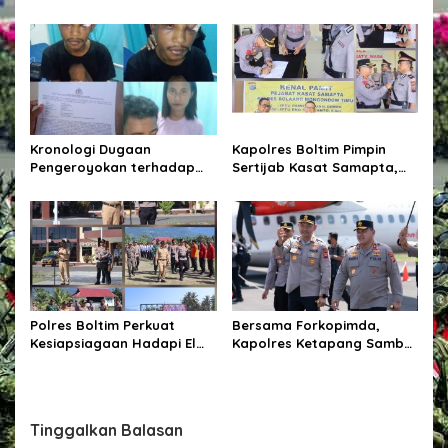
Padamkan Karhutla di Km 8
terhadap DPO di
Pelang–Kepuluk
Tembagapura
Kronologi Dugaan
Kapolres Boltim Pimpin
Pengeroyokan terhadap
Sertijab Kasat Samapta,
Pasien Cuci Darah di
Wujud Regenerasi
Waingapu, Keluarga Minta
Kepemimpinan dan
Kasus Diusut Tuntas
Penguatan Pelayanan
Kepolisian
Polres Boltim Perkuat
Bersama Forkopimda,
Kesiapsiagaan Hadapi El
Kapolres Ketapang Sambut
Nino, Gelar Apel Pasukan
Kedatangan Kapolda
Bersama Lintas Instansi
Kalbar di Bumi Ale-Ale
Kabupaten Ketapang
Tinggalkan Balasan