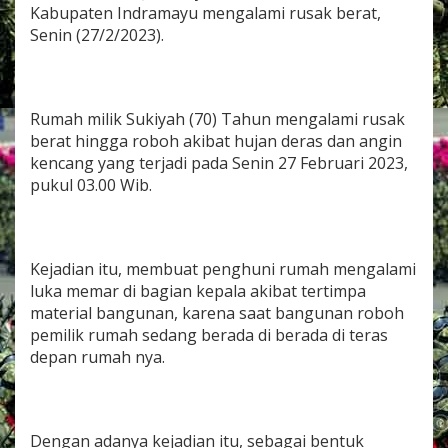
m
Kabupaten Indramayu mengalami rusak berat,
a
Senin (27/2/2023).
s
P
o
l
s
Rumah milik Sukiyah (70) Tahun mengalami rusak
e
berat hingga roboh akibat hujan deras dan angin
k
kencang yang terjadi pada Senin 27 Februari 2023,
T
pukul 03.00 Wib.
e
r
i
s
i
Kejadian itu, membuat penghuni rumah mengalami
D
luka memar di bagian kepala akibat tertimpa
a
material bangunan, karena saat bangunan roboh
t
a
pemilik rumah sedang berada di berada di teras
n
depan rumah nya.
g
i
R
u
Dengan adanya kejadian itu, sebagai bentuk
m