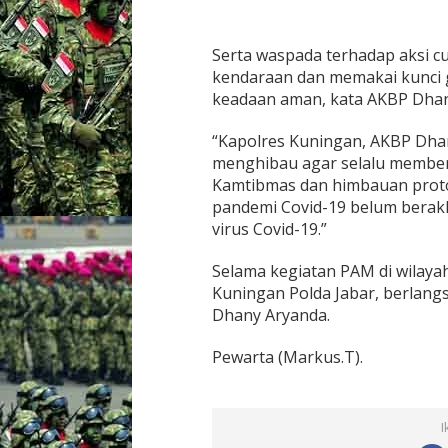
l
o
h
Serta waspada terhadap aksi c
kendaraan dan memakai kunci 
keadaan aman, kata AKBP Dhan
“Kapolres Kuningan, AKBP Dhan
menghibau agar selalu membe
Kamtibmas dan himbauan protok
pandemi Covid-19 belum berak
virus Covid-19.”
Selama kegiatan PAM di wilay
Kuningan Polda Jabar, berlang
Dhany Aryanda.
Pewarta (Markus.T).
I