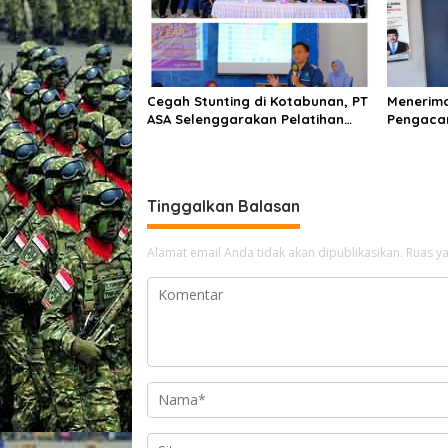
Cegah Stunting di Kotabunan, PT
Menerima
ASA Selenggarakan Pelatihan
Pengacar
Kader Posyandu
Tiba di 
Kasus H
Tinggalkan Balasan
Alamat email Anda tidak akan dipublikasikan.
Ruas ya