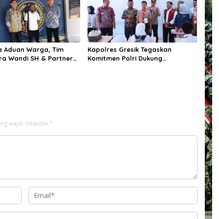
 Aduan Warga, Tim
Kapolres Gresik Tegaskan
a Wandi SH & Partners
Komitmen Polri Dukung
Ketapang Dampingi 4
Pendidikan Berkualitas
ukum
ng wajib ditandai
*