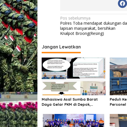
N
Pos sebelumnya
Polres Toba mendapat dukungan da
a
lapisan masyarakat, bersihkan
v
Knalpot Broong(Resing)
i
Jangan Lewatkan
g
a
s
i
p
o
s
Mahasiswa Asal Sumba Barat
Peduli K
Daya Gelar PKM di Depok,
Personel
Edukasi Pelajar tentang Bahaya
Turun La
Kekerasan Berbasis Gender di
Berdebu
Media Sosial