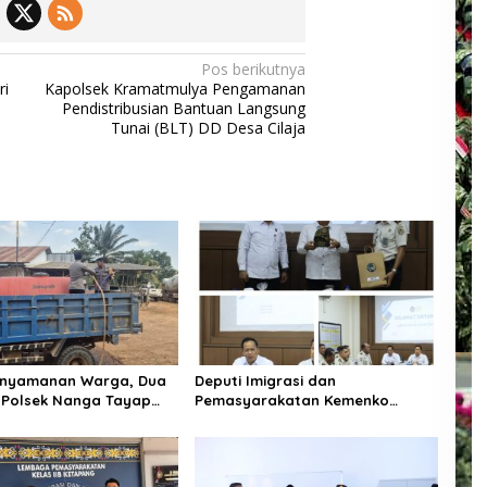
Pos berikutnya
ri
Kapolsek Kramatmulya Pengamanan
Pendistribusian Bantuan Langsung
Tunai (BLT) DD Desa Cilaja
enyamanan Warga, Dua
Deputi Imigrasi dan
 Polsek Nanga Tayap
Pemasyarakatan Kemenko
ngsung Siram Jalan
Kumham Imipas Kunjungi Lapas
Batam, Bahas Overstaying dan
KUHP Baru