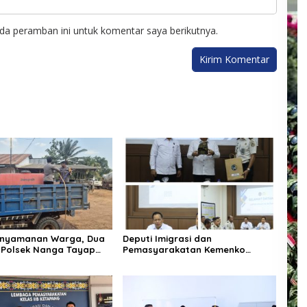
da peramban ini untuk komentar saya berikutnya.
enyamanan Warga, Dua
Deputi Imigrasi dan
 Polsek Nanga Tayap
Pemasyarakatan Kemenko
ngsung Siram Jalan
Kumham Imipas Kunjungi Lapas
Batam, Bahas Overstaying dan
KUHP Baru