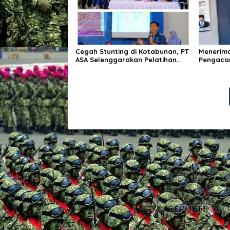
Cegah Stunting di Kotabunan, PT
Menerima
ASA Selenggarakan Pelatihan
Pengacar
Kader Posyandu
Tiba di 
Kasus H