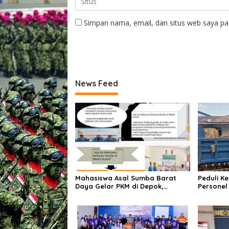
Simpan nama, email, dan situs web saya pa
News Feed
Mahasiswa Asal Sumba Barat
Peduli K
Daya Gelar PKM di Depok,
Personel
Edukasi Pelajar tentang Bahaya
Turun La
Kekerasan Berbasis Gender di
Berdebu
Media Sosial