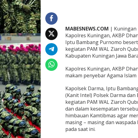
m
a
P
A
M
MABESNEWS.COM
| Kuningan 
W
Kapolres Kuningan, AKBP Dhan
a
Iptu Bambang Purnomo besert
l
Z
kegiatan PAM WAL Ziaroh Qubr
i
Kabupaten Kuningan Jawa Barat
a
r
Kapolres Kuningan, AKBP Dhan
a
makam penyebar Agama Islam 
h
Q
u
Kapolsek Darma, Iptu Bambang
b
(Kanit Intel) Polsek Darma da
r
kegiatan PAM WAL Ziaroh Qubr
o
dan dalam kesempatan terseb
W
a
himbauan Kamtibmas agar men
l
masing – masing dan waspada 
i
pada saat ini.
u
l