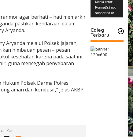
Pemutar
Media error:
Video
Format(s) not
supported or
uranmor agar berhati – hati memarkir
source(s) not
ganda pastikan kendaraan dalam
found
y Aryanda.
Caleg
Terbaru
Unduh Berkas:
https://www.mabe
y Aryanda melalui Polsek jajaran,
snews.com/wp-
rikan himbauan pesan – pesan
content/uploads/2
ol kesehatan karena pada saat ini
023/12/VID-
hir, guna mencegah penyebaran
20231227-
WA0004.mp4?_=1
ah Hukum Polsek Darma Polres
sung aman dan kondusif,” jelas AKBP
kuti Kami