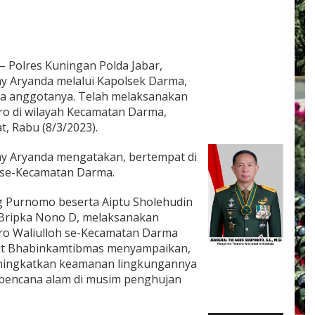
– Polres Kuningan Polda Jabar,
y Aryanda melalui Kapolsek Darma,
a anggotanya. Telah melaksanakan
o di wilayah Kecamatan Darma,
, Rabu (8/3/2023).
y Aryanda mengatakan, bertempat di
se-Kecamatan Darma.
 Purnomo beserta Aiptu Sholehudin
n Bripka Nono D, melaksanakan
o Waliulloh se-Kecamatan Darma
ut Bhabinkamtibmas menyampaikan,
ingkatkan keamanan lingkungannya
bencana alam di musim penghujan