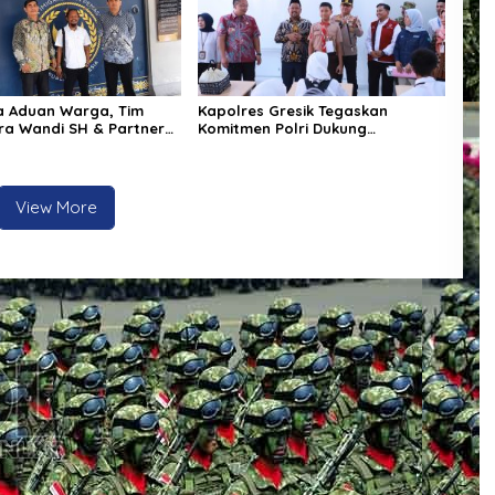
 Aduan Warga, Tim
Kapolres Gresik Tegaskan
a Wandi SH & Partners
Komitmen Polri Dukung
Ketapang Dampingi 4
Pendidikan Berkualitas
ukum
View More