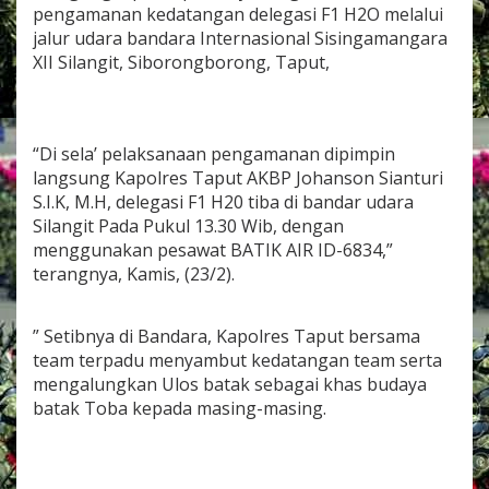
K
pengamanan kedatangan delegasi F1 H2O melalui
e
jalur udara bandara Internasional Sisingamangara
d
XII Silangit, Siborongborong, Taput,
a
t
a
n
g
“Di sela’ pelaksanaan pengamanan dipimpin
a
langsung Kapolres Taput AKBP Johanson Sianturi
n
S.I.K, M.H, delegasi F1 H20 tiba di bandar udara
D
Silangit Pada Pukul 13.30 Wib, dengan
e
l
menggunakan pesawat BATIK AIR ID-6834,”
e
terangnya, Kamis, (23/2).
g
a
s
” Setibnya di Bandara, Kapolres Taput bersama
i
team terpadu menyambut kedatangan team serta
F
mengalungkan Ulos batak sebagai khas budaya
1
H
batak Toba kepada masing-masing.
2
0
d
i