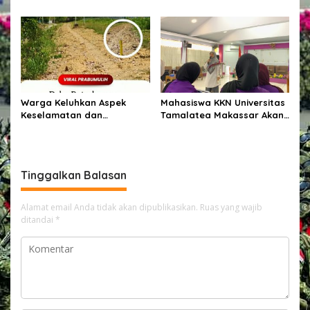
Desa Kuala Satong Panen
Calon Pemegang Senpi
Jagung Hibrida Dukung
Organik Bersama
Ketahanan Pangan
Bagpsikologi Ro SDM Polda
Kalbar
Warga Keluhkan Aspek
Mahasiswa KKN Universitas
Keselamatan dan
Tamalatea Makassar Akan
Penanganan Material pada
Diberangkatkan Ke
Proyek Pekerjaan Jalan
Kabupaten Bulukumba
Kecamatan Ujung Bulu Dan
Akan Ditempatkan Di 9
Tinggalkan Balasan
Kelurahan
Alamat email Anda tidak akan dipublikasikan.
Ruas yang wajib
ditandai
*