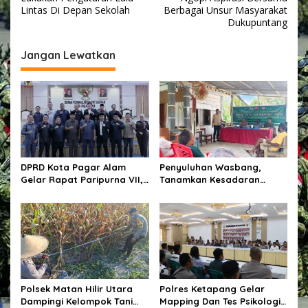
v
Lintas Di Depan Sekolah
Berbagai Unsur Masyarakat
Dukupuntang
i
g
Jangan Lewatkan
a
s
i
p
o
s
DPRD Kota Pagar Alam
Penyuluhan Wasbang,
Gelar Rapat Paripurna VII,
Tanamkan Kesadaran
Bahas KUA-PPAS Tahun
Berbangsa Dan Hukum
Anggaran 2027 dan Bentuk
Panitia Khusus
Polsek Matan Hilir Utara
Polres Ketapang Gelar
Dampingi Kelompok Tani
Mapping Dan Tes Psikologi