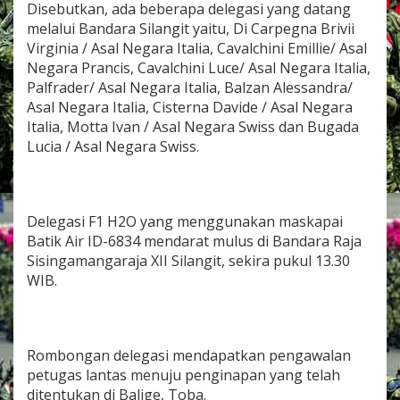
Disebutkan, ada beberapa delegasi yang datang
P
o
melalui Bandara Silangit yaitu, Di Carpegna Brivii
s
Virginia / Asal Negara Italia, Cavalchini Emillie/ Asal
T
Negara Prancis, Cavalchini Luce/ Asal Negara Italia,
e
Palfrader/ Asal Negara Italia, Balzan Alessandra/
r
Asal Negara Italia, Cisterna Davide / Asal Negara
p
a
Italia, Motta Ivan / Asal Negara Swiss dan Bugada
d
Lucia / Asal Negara Swiss.
u
B
a
n
d
Delegasi F1 H2O yang menggunakan maskapai
a
Batik Air ID-6834 mendarat mulus di Bandara Raja
r
Sisingamangaraja XII Silangit, sekira pukul 13.30
a
WIB.
S
i
l
a
n
Rombongan delegasi mendapatkan pengawalan
g
petugas lantas menuju penginapan yang telah
i
ditentukan di Balige, Toba.
t