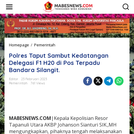
L
e
w
a
t
i
k
e
Homepage
/
Pemerintah
P
k
o
o
Polres Taput Sambut Kedatangan
l
n
r
t
Delegasi F1 H20 di Pos Terpadu
e
e
Bandara Silangit.
s
n
T
Editor
23 Februari 2023
a
Pemerintah
761 Views
p
u
t
S
a
m
MABESNEWS.COM
|Kepala Kepolisian Resor
b
Tapanuli Utara AKBP Johanson Sianturi SIK.,MH
u
mengungkapkan, pihaknya tengah melaksanakan
t