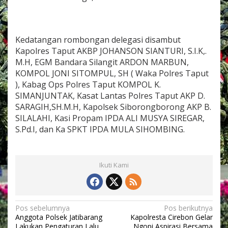
.
Kedatangan rombongan delegasi disambut
Kapolres Taput AKBP JOHANSON SIANTURI, S.I.K,.
M.H, EGM Bandara Silangit ARDON MARBUN,
KOMPOL JONI SITOMPUL, SH ( Waka Polres Taput
), Kabag Ops Polres Taput KOMPOL K.
SIMANJUNTAK, Kasat Lantas Polres Taput AKP D.
SARAGIH,SH.M.H, Kapolsek Siborongborong AKP B.
SILALAHI, Kasi Propam IPDA ALI MUSYA SIREGAR,
S.Pd.I, dan Ka SPKT IPDA MULA SIHOMBING.
Ikuti Kami
N
Pos sebelumnya
Pos berikutnya
Anggota Polsek Jatibarang
Kapolresta Cirebon Gelar
a
Lakukan Pengaturan Lalu
Ngopi Aspirasi Bersama