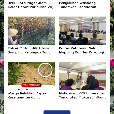
DPRD Kota Pagar Alam
Penyuluhan Wasbang,
Gelar Rapat Paripurna VII,
Tanamkan Kesadaran
Bahas KUA-PPAS Tahun
Berbangsa Dan Hukum
Anggaran 2027 dan Bentuk
Panitia Khusus
Polsek Matan Hilir Utara
Polres Ketapang Gelar
Dampingi Kelompok Tani
Mapping Dan Tes Psikologi
Desa Kuala Satong Panen
Calon Pemegang Senpi
Jagung Hibrida Dukung
Organik Bersama
Ketahanan Pangan
Bagpsikologi Ro SDM Polda
Kalbar
Warga Keluhkan Aspek
Mahasiswa KKN Universitas
Keselamatan dan
Tamalatea Makassar Akan
Penanganan Material pada
Diberangkatkan Ke
Proyek Pekerjaan Jalan
Kabupaten Bulukumba
Kecamatan Ujung Bulu Dan
Akan Ditempatkan Di 9