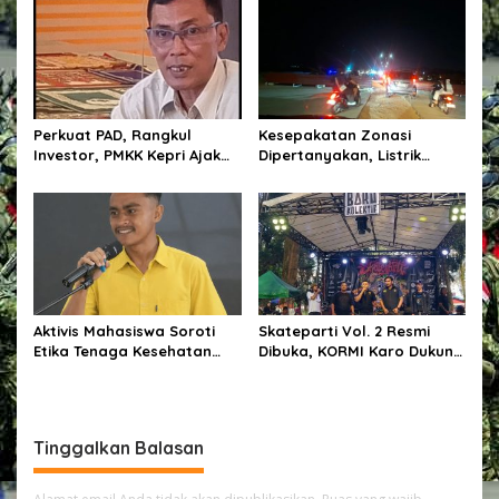
Perkuat PAD, Rangkul
Kesepakatan Zonasi
Investor, PMKK Kepri Ajak
Dipertanyakan, Listrik
Masyarakat Bersatu Kawal
Tanah Merah Berulang
Ekonomi Daerah
Padam, Tata Kelola BUMD
Disorot
Aktivis Mahasiswa Soroti
Skateparti Vol. 2 Resmi
Etika Tenaga Kesehatan
Dibuka, KORMI Karo Dukung
dalam Polemik Komentar
Kreativitas dan Prestasi
Kontroversial terhadap
Komunitas Skateboard
Pasien BPJS
Tinggalkan Balasan