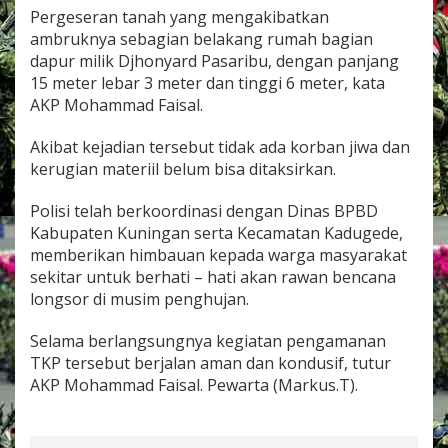
i
Pergeseran tanah yang mengakibatkan
h
ambruknya sebagian belakang rumah bagian
e
dapur milik Djhonyard Pasaribu, dengan panjang
r
15 meter lebar 3 meter dan tinggi 6 meter, kata
a
n
AKP Mohammad Faisal.
g
Akibat kejadian tersebut tidak ada korban jiwa dan
kerugian materiil belum bisa ditaksirkan.
Polisi telah berkoordinasi dengan Dinas BPBD
Kabupaten Kuningan serta Kecamatan Kadugede,
memberikan himbauan kepada warga masyarakat
sekitar untuk berhati – hati akan rawan bencana
longsor di musim penghujan.
Selama berlangsungnya kegiatan pengamanan
TKP tersebut berjalan aman dan kondusif, tutur
AKP Mohammad Faisal. Pewarta (Markus.T).