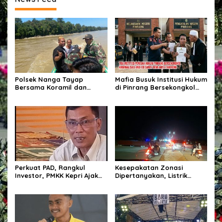
Polsek Nanga Tayap
Mafia Busuk Institusi Hukum
Bersama Koramil dan
di Pinrang Bersekongkol
Perangkat Desa Cek Lokasi
Kriminalisasi Andi Edi Sandy
PETI di Desa Mensubang
Perkuat PAD, Rangkul
Kesepakatan Zonasi
Investor, PMKK Kepri Ajak
Dipertanyakan, Listrik
Masyarakat Bersatu Kawal
Tanah Merah Berulang
Ekonomi Daerah
Padam, Tata Kelola BUMD
Disorot