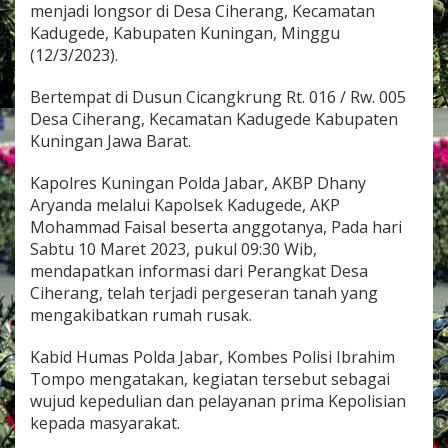
a
menjadi longsor di Desa Ciherang, Kecamatan
d
Kadugede, Kabupaten Kuningan, Minggu
i
(12/3/2023).
n
y
Bertempat di Dusun Cicangkrung Rt. 016 / Rw. 005
a
L
Desa Ciherang, Kecamatan Kadugede Kabupaten
o
Kuningan Jawa Barat.
n
g
Kapolres Kuningan Polda Jabar, AKBP Dhany
s
Aryanda melalui Kapolsek Kadugede, AKP
o
r
Mohammad Faisal beserta anggotanya, Pada hari
W
Sabtu 10 Maret 2023, pukul 09:30 Wib,
i
mendapatkan informasi dari Perangkat Desa
l
Ciherang, telah terjadi pergeseran tanah yang
a
mengakibatkan rumah rusak.
y
a
h
Kabid Humas Polda Jabar, Kombes Polisi Ibrahim
D
Tompo mengatakan, kegiatan tersebut sebagai
e
wujud kepedulian dan pelayanan prima Kepolisian
s
kepada masyarakat.
a
C