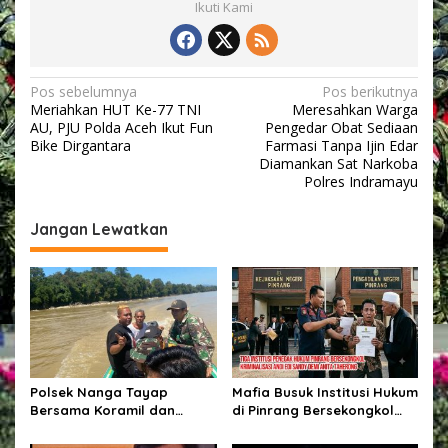
Ikuti Kami
N
Pos sebelumnya
Pos berikutnya
Meriahkan HUT Ke-77 TNI
Meresahkan Warga
a
AU, PJU Polda Aceh Ikut Fun
Pengedar Obat Sediaan
v
Bike Dirgantara
Farmasi Tanpa Ijin Edar
Diamankan Sat Narkoba
i
Polres Indramayu
g
Jangan Lewatkan
a
s
i
p
o
s
Polsek Nanga Tayap
Mafia Busuk Institusi Hukum
Bersama Koramil dan
di Pinrang Bersekongkol
Perangkat Desa Cek Lokasi
Kriminalisasi Andi Edi Sandy
PETI di Desa Mensubang