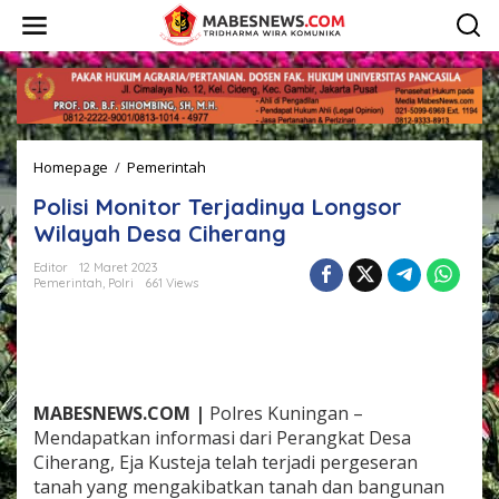
L
e
w
a
t
i
k
e
Homepage
/
Pemerintah
P
k
o
o
Polisi Monitor Terjadinya Longsor
l
n
i
t
Wilayah Desa Ciherang
s
e
i
n
Editor
12 Maret 2023
Pemerintah
,
Polri
661 Views
M
o
n
i
t
o
r
MABESNEWS.COM |
Polres Kuningan –
T
Mendapatkan informasi dari Perangkat Desa
e
Ciherang, Eja Kusteja telah terjadi pergeseran
r
tanah yang mengakibatkan tanah dan bangunan
j