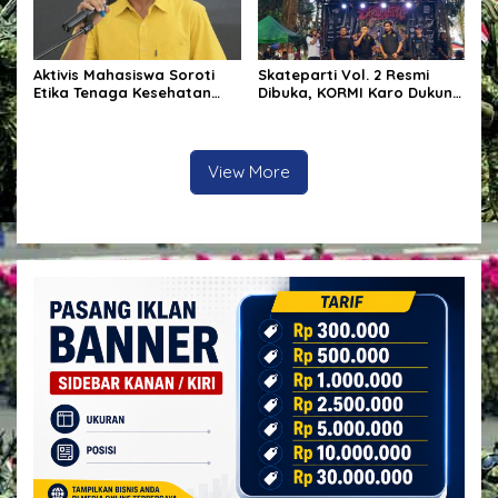
Aktivis Mahasiswa Soroti
Skateparti Vol. 2 Resmi
Etika Tenaga Kesehatan
Dibuka, KORMI Karo Dukung
dalam Polemik Komentar
Kreativitas dan Prestasi
Kontroversial terhadap
Komunitas Skateboard
Pasien BPJS
View More