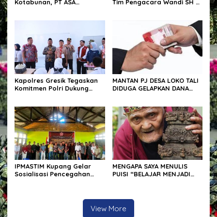
Kotabunan, PT ASA
Tim Pengacara Wandi SH &
Selenggarakan Pelatihan
Partners Tiba di Ketapang
Kader Posyandu
Dampingi 4 Kasus Hukum
Kapolres Gresik Tegaskan
MANTAN PJ DESA LOKO TALI
Komitmen Polri Dukung
DIDUGA GELAPKAN DANA
Pendidikan Berkualitas
BUMDES 20 JUTA,
MENGHINDAR SAAT DITAGIH
IPMASTIM Kupang Gelar
MENGAPA SAYA MENULIS
Sosialisasi Pencegahan
PUISI “BELAJAR MENJADI
Kekerasan Seksual dan
BATU”
KDRT di Desa Kondamara
View More