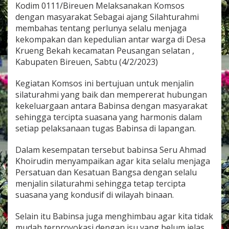
i
Kodim 0111/Bireuen Melaksanakan Komsos
D
dengan masyarakat Sebagai ajang Silahturahmi
a
membahas tentang perlunya selalu menjaga
n
kekompakan dan kepedulian antar warga di Desa
K
Krueng Bekah kecamatan Peusangan selatan ,
e
k
Kabupaten Bireuen, Sabtu (4/2/2023)
o
m
Kegiatan Komsos ini bertujuan untuk menjalin
p
silaturahmi yang baik dan mempererat hubungan
a
kekeluargaan antara Babinsa dengan masyarakat
k
a
sehingga tercipta suasana yang harmonis dalam
n
setiap pelaksanaan tugas Babinsa di lapangan.
,
B
Dalam kesempatan tersebut babinsa Seru Ahmad
a
Khoirudin menyampaikan agar kita selalu menjaga
b
i
Persatuan dan Kesatuan Bangsa dengan selalu
n
menjalin silaturahmi sehingga tetap tercipta
s
suasana yang kondusif di wilayah binaan.
a
P
Selain itu Babinsa juga menghimbau agar kita tidak
o
s
mudah terprovokasi dengan isu yang belum jelas