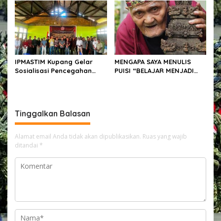
MENGHINDAR SAAT DITAGIH
IPMASTIM Kupang Gelar
MENGAPA SAYA MENULIS
Sosialisasi Pencegahan
PUISI “BELAJAR MENJADI
Kekerasan Seksual dan
BATU”
KDRT di Desa Kondamara
Tinggalkan Balasan
Alamat email Anda tidak akan dipublikasikan.
Ruas yang wajib
ditandai
*