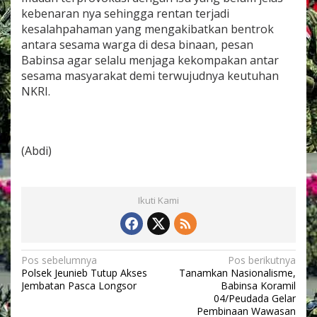
r
kebenaran nya sehingga rentan terjadi
a
kesalahpahaman yang mengakibatkan bentrok
m
antara sesama warga di desa binaan, pesan
i
l
Babinsa agar selalu menjaga kekompakan antar
P
sesama masyarakat demi terwujudnya keutuhan
e
NKRI.
u
s
a
n
g
(Abdi)
a
n
S
e
Ikuti Kami
l
a
t
a
N
Pos sebelumnya
Pos berikutnya
n
Polsek Jeunieb Tutup Akses
Tanamkan Nasionalisme,
m
a
Jembatan Pasca Longsor
Babinsa Koramil
e
v
04/Peudada Gelar
l
Pembinaan Wawasan
a