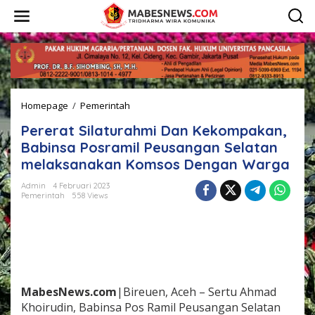
L
e
w
a
t
i
k
e
Homepage
/
Pemerintah
P
k
e
o
Pererat Silaturahmi Dan Kekompakan,
r
n
e
t
Babinsa Posramil Peusangan Selatan
r
e
melaksanakan Komsos Dengan Warga
a
n
t
Admin
4 Februari 2023
S
Pemerintah
558 Views
i
l
a
t
u
r
a
MabesNews.com
|Bireuen, Aceh – Sertu Ahmad
h
Khoirudin, Babinsa Pos Ramil Peusangan Selatan
m