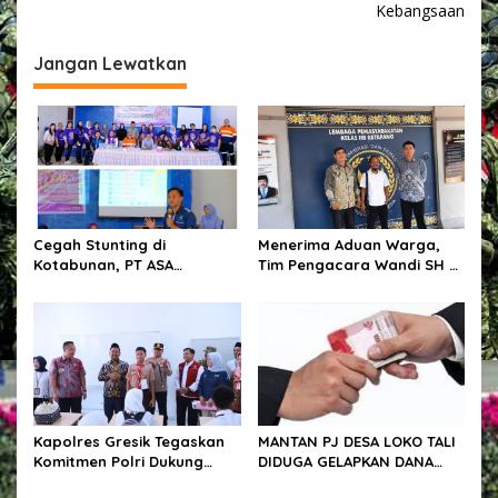
i
Kebangsaan
k
g
s
a
Jangan Lewatkan
a
n
a
s
k
i
a
n
p
K
o
o
m
s
s
Cegah Stunting di
Menerima Aduan Warga,
o
Kotabunan, PT ASA
Tim Pengacara Wandi SH &
s
Selenggarakan Pelatihan
Partners Tiba di Ketapang
D
Kader Posyandu
Dampingi 4 Kasus Hukum
e
n
g
a
n
W
a
Kapolres Gresik Tegaskan
MANTAN PJ DESA LOKO TALI
r
Komitmen Polri Dukung
DIDUGA GELAPKAN DANA
g
Pendidikan Berkualitas
BUMDES 20 JUTA,
a