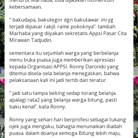
menurut Marhaba, bisa dijadikan momentum
n
kebersamaan.
” bakudapa, bakutegor dgn bakutawar. ini yg
terjadi dipasar rakjil. rame pokoknya”. tambah
Marhaba yang diiyakan sekretatis Appsi Pasar Cita
Mirawan Tadjudin.
sementara itu sejumlah warga yang berbelanja
menu buka puasa juga memberikan apresiasi
kepada Organisasi APPSI. Ronny Darondo yang
ditemui disela-sela belanja menegaskan, bahwa
pelaksanaan kali ini jadi tertib dan teratur.
” jadi satu tampa beking sedap torang belanja.
apalagi rata2 yang belanja warga bitung, pasti
baku kenal”. kata Ronny.
Ronny yang sehari hari berprofesi sebagai tukang
ojek juga mengaku, bahagia menunaikan ibadah
puasa. dalam doanya semoga Bitung lebih maju,