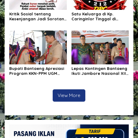
Kritik Sosial tentang
Satu Keluarga di Kp.
Kesenjangan Jadi Sorotan,
Caringinlor Tinggal di
Publik Ingatkan Pentingnya
Rumah Tak Layak Huni,
Integritas dan
Tidak tersentuh bantuan
Pemberantasan Korupsi
pemerintah
Bupati Bantaeng Apresiasi
Lepas Kontingen Bantaeng
Program KKN-PPM UGM
Ikuti Jambore Nasional XII,
yang Hadirkan Solusi
Bupati Bantaeng : “Jaga
Nyata bagi Masyarakat
Semangat Kebersamaan”
View More