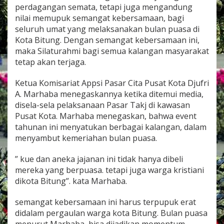
a
perdagangan semata, tetapi juga mengandung
b
nilai memupuk semangat kebersamaan, bagi
a
seluruh umat yang melaksanakan bulan puasa di
:
Kota Bitung. Dengan semangat kebersamaan ini,
I
n
maka Silaturahmi bagi semua kalangan masyarakat
i
tetap akan terjaga.
m
o
Ketua Komisariat Appsi Pasar Cita Pusat Kota Djufri
m
A. Marhaba menegaskannya ketika ditemui media,
e
n
disela-sela pelaksanaan Pasar Takj di kawasan
t
Pusat Kota. Marhaba menegaskan, bahwa event
u
tahunan ini menyatukan berbagai kalangan, dalam
m
menyambut kemeriahan bulan puasa.
k
e
b
” kue dan aneka jajanan ini tidak hanya dibeli
e
mereka yang berpuasa. tetapi juga warga kristiani
r
dikota Bitung”. kata Marhaba.
s
a
semangat kebersamaan ini harus terpupuk erat
m
a
didalam pergaulan warga kota Bitung. Bulan puasa
a