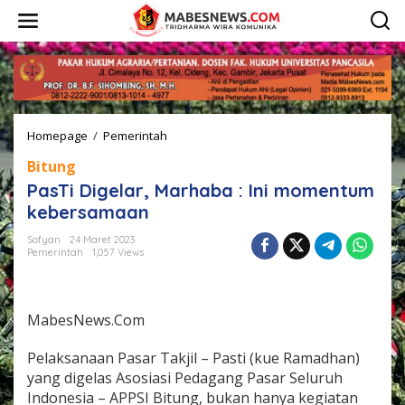
L
e
w
a
t
i
k
e
Homepage
/
Pemerintah
P
k
a
o
Bitung
s
n
T
t
PasTi Digelar, Marhaba : Ini momentum
i
e
kebersamaan
D
n
i
Sofyan
24 Maret 2023
g
Pemerintah
1,057 Views
e
l
a
r
MabesNews.Com
,
M
Pelaksanaan Pasar Takjil – Pasti (kue Ramadhan)
a
yang digelas Asosiasi Pedagang Pasar Seluruh
r
Indonesia – APPSI Bitung, bukan hanya kegiatan
h