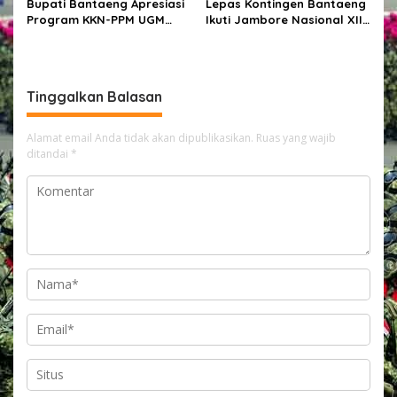
Bupati Bantaeng Apresiasi
Lepas Kontingen Bantaeng
Program KKN-PPM UGM
Ikuti Jambore Nasional XII,
yang Hadirkan Solusi
Bupati Bantaeng : “Jaga
Nyata bagi Masyarakat
Semangat Kebersamaan”
Tinggalkan Balasan
Alamat email Anda tidak akan dipublikasikan.
Ruas yang wajib
ditandai
*