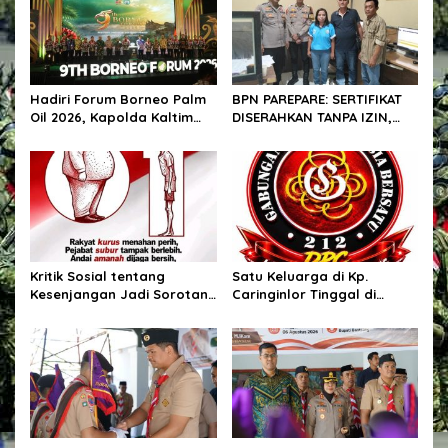
p
o
s
Hadiri Forum Borneo Palm
BPN PAREPARE: SERTIFIKAT
Oil 2026, Kapolda Kaltim
DISERAHKAN TANPA IZIN,
Tegaskan Komitmen Cegah
LALU DIJUAL BELI GELAP! —
Karhutla
PEGAWAI BPN PAREPARE
DILAPORKAN KE POLRES!
Kritik Sosial tentang
Satu Keluarga di Kp.
Kesenjangan Jadi Sorotan,
Caringinlor Tinggal di
Publik Ingatkan Pentingnya
Rumah Tak Layak Huni,
Integritas dan
Tidak tersentuh bantuan
Pemberantasan Korupsi
pemerintah