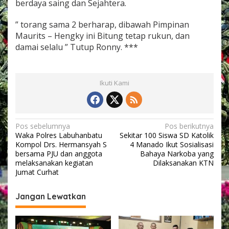
berdaya saing dan Sejahtera.
” torang sama 2 berharap, dibawah Pimpinan
Maurits – Hengky ini Bitung tetap rukun, dan
damai selalu ” Tutup Ronny. ***
Ikuti Kami
N
Pos sebelumnya
Pos berikutnya
Waka Polres Labuhanbatu
Sekitar 100 Siswa SD Katolik
a
Kompol Drs. Hermansyah S
4 Manado Ikut Sosialisasi
v
bersama PJU dan anggota
Bahaya Narkoba yang
melaksanakan kegiatan
Dilaksanakan KTN
i
Jumat Curhat
g
Jangan Lewatkan
a
s
i