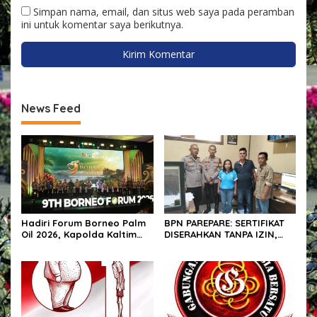
Simpan nama, email, dan situs web saya pada peramban
ini untuk komentar saya berikutnya.
News Feed
Hadiri Forum Borneo Palm
BPN PAREPARE: SERTIFIKAT
Oil 2026, Kapolda Kaltim
DISERAHKAN TANPA IZIN,
Tegaskan Komitmen Cegah
LALU DIJUAL BELI GELAP! —
Karhutla
PEGAWAI BPN PAREPARE
DILAPORKAN KE POLRES!