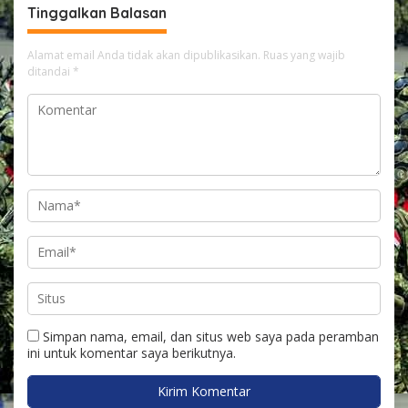
Tinggalkan Balasan
Pengawasan
Alamat email Anda tidak akan dipublikasikan.
Ruas yang wajib
ditandai
*
Simpan nama, email, dan situs web saya pada peramban
ini untuk komentar saya berikutnya.