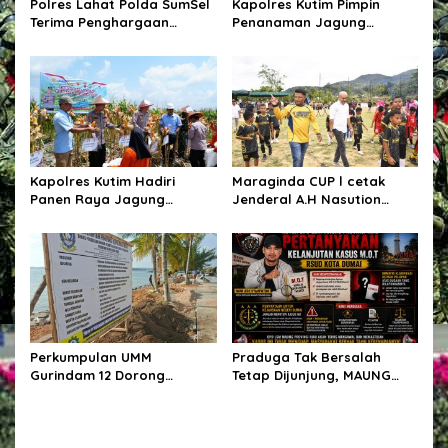
Polres Lahat Polda SumSel
Kapolres Kutim Pimpin
Terima Penghargaan
Penanaman Jagung
Predikat Pelayanan Prima
Kuartal III di Muara Wahau,
Tahun 2026
Perkuat Sinergi Ketahanan
Pangan
Kapolres Kutim Hadiri
Maraginda CUP l cetak
Panen Raya Jagung
Jenderal A.H Nasution
Kuartal III 2026 di Muara
Berikutnya.
Wahau, Perkuat Sinergi
Ketahanan Pangan
Perkumpulan UMM
Praduga Tak Bersalah
Gurindam 12 Dorong
Tetap Dijunjung, MAUNG
Penyelesaian Polemik
Riau: Jelaskan Status,
Penataan Kawasan Melalui
Bukan Menghakimi Pihak
Dialog, Minta DPRD Kepri
Terkait
Perkuat Fungsi