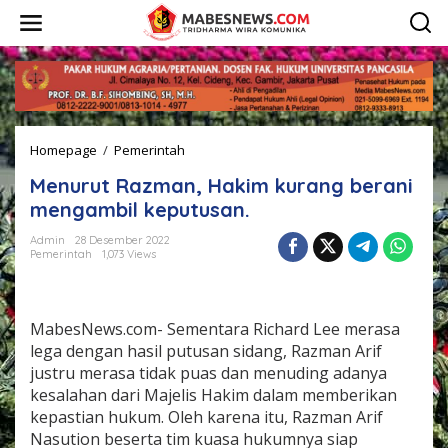
L
e
w
a
t
i
k
e
Homepage
/
Pemerintah
M
k
e
o
Menurut Razman, Hakim kurang berani
n
n
u
t
mengambil keputusan.
r
e
u
n
Admin
28 Desember 2022
Pemerintah
1,073 Views
t
R
a
z
MabesNews.com- Sementara Richard Lee merasa
m
a
lega dengan hasil putusan sidang, Razman Arif
n
justru merasa tidak puas dan menuding adanya
,
kesalahan dari Majelis Hakim dalam memberikan
H
kepastian hukum. Oleh karena itu, Razman Arif
a
Nasution beserta tim kuasa hukumnya siap
k