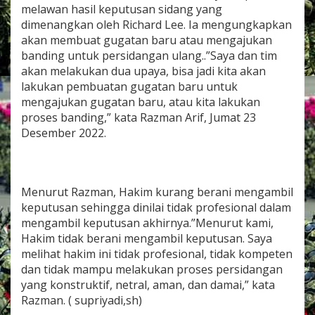
i
melawan hasil keputusan sidang yang
m
dimenangkan oleh Richard Lee. Ia mengungkapkan
k
akan membuat gugatan baru atau mengajukan
u
banding untuk persidangan ulang..”Saya dan tim
r
a
akan melakukan dua upaya, bisa jadi kita akan
n
lakukan pembuatan gugatan baru untuk
g
mengajukan gugatan baru, atau kita lakukan
b
proses banding,” kata Razman Arif, Jumat 23
e
Desember 2022.
r
a
n
i
m
Menurut Razman, Hakim kurang berani mengambil
e
keputusan sehingga dinilai tidak profesional dalam
n
g
mengambil keputusan akhirnya.”Menurut kami,
a
Hakim tidak berani mengambil keputusan. Saya
m
melihat hakim ini tidak profesional, tidak kompeten
b
dan tidak mampu melakukan proses persidangan
i
yang konstruktif, netral, aman, dan damai,” kata
l
k
Razman. ( supriyadi,sh)
e