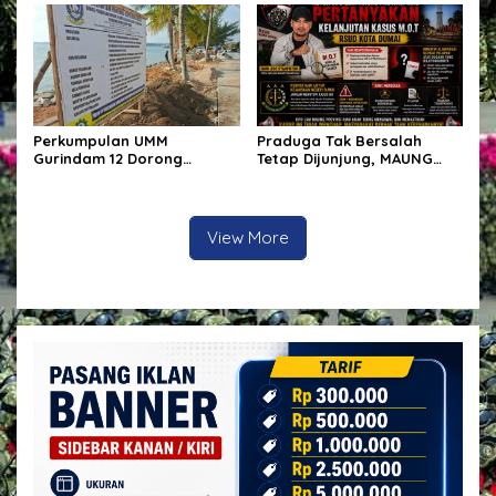
Ketahanan Pangan
Perkumpulan UMM
Praduga Tak Bersalah
Gurindam 12 Dorong
Tetap Dijunjung, MAUNG
Penyelesaian Polemik
Riau: Jelaskan Status,
Penataan Kawasan Melalui
Bukan Menghakimi Pihak
Dialog, Minta DPRD Kepri
Terkait
Perkuat Fungsi
View More
Pengawasan