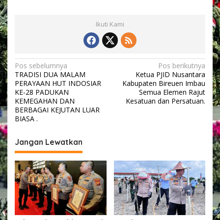
p
u
t
Ikuti Kami
u
s
a
n
N
Pos sebelumnya
Pos berikutnya
.
TRADISI DUA MALAM
Ketua PJID Nusantara
a
PERAYAAN HUT INDOSIAR
Kabupaten Bireuen Imbau
v
KE-28 PADUKAN
Semua Elemen Rajut
KEMEGAHAN DAN
Kesatuan dan Persatuan.
i
BERBAGAI KEJUTAN LUAR
BIASA .
g
a
Jangan Lewatkan
s
i
p
o
s