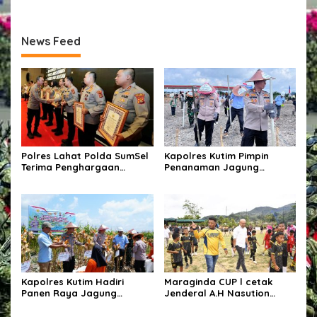
News Feed
Polres Lahat Polda SumSel
Kapolres Kutim Pimpin
Terima Penghargaan
Penanaman Jagung
Predikat Pelayanan Prima
Kuartal III di Muara Wahau,
Tahun 2026
Perkuat Sinergi Ketahanan
Pangan
Kapolres Kutim Hadiri
Maraginda CUP l cetak
Panen Raya Jagung
Jenderal A.H Nasution
Kuartal III 2026 di Muara
Berikutnya.
Wahau, Perkuat Sinergi