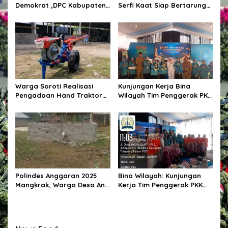
Demokrat ,DPC Kabupaten
Serfi Kaat Siap Bertarung
Pulang Pisau Gelar Kerja
Pada Pemilihan Kepala
Bakti Bersihkan Lingkungan
Desa Kotabunan Selatan
Rumah Ibadah,Melalui
Gerakan Langit Biru
Indonesia ASRI.
Warga Soroti Realisasi
Kunjungan Kerja Bina
Pengadaan Hand Traktor
Wilayah Tim Penggerak PKK
dan Kondisi BUMDes di
Kabupaten Tangerang di
Desa Kendu Wela
Desa Jati Mulya,
Kecamatan Kosambi
Polindes Anggaran 2025
Bina Wilayah: Kunjungan
Mangkrak, Warga Desa Ana
Kerja Tim Penggerak PKK
Engge Kecewa: Bangunan
Kabupaten Tangerang di
Baru Berdiri Setengah
Desa Jati Mulya,
Tembok
Kecamatan Kosambi Tahun
2026