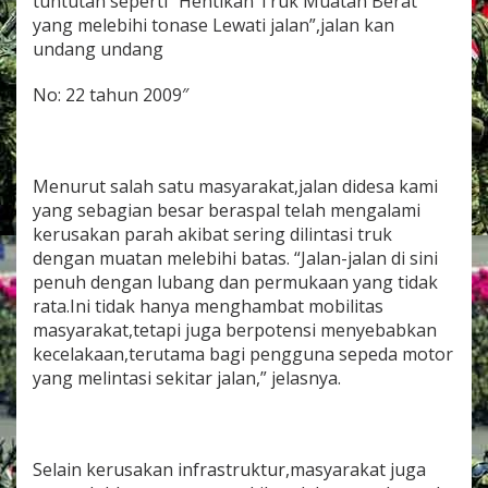
tuntutan seperti “Hentikan Truk Muatan Berat
a
yang melebihi tonase Lewati jalan”,jalan kan
l
undang undang
i
a
n
No: 22 tahun 2009″
s
i
p
i
Menurut salah satu masyarakat,jalan didesa kami
n
g
yang sebagian besar beraspal telah mengalami
g
kerusakan parah akibat sering dilintasi truk
i
dengan muatan melebihi batas. “Jalan-jalan di sini
r
penuh dengan lubang dan permukaan yang tidak
j
rata.Ini tidak hanya menghambat mobilitas
a
l
masyarakat,tetapi juga berpotensi menyebabkan
a
kecelakaan,terutama bagi pengguna sepeda motor
n
yang melintasi sekitar jalan,” jelasnya.
,
G
e
l
a
Selain kerusakan infrastruktur,masyarakat juga
r