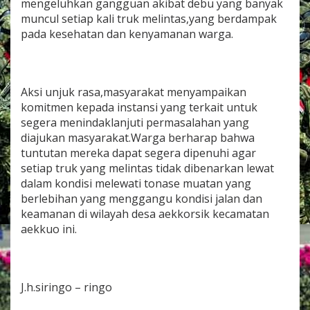
mengeluhkan gangguan akibat debu yang banyak
A
muncul setiap kali truk melintas,yang berdampak
k
pada kesehatan dan kenyamanan warga.
s
i
U
n
j
Aksi unjuk rasa,masyarakat menyampaikan
u
komitmen kepada instansi yang terkait untuk
k
R
segera menindaklanjuti permasalahan yang
a
diajukan masyarakat.Warga berharap bahwa
s
tuntutan mereka dapat segera dipenuhi agar
a
setiap truk yang melintas tidak dibenarkan lewat
,
dalam kondisi melewati tonase muatan yang
T
o
berlebihan yang menggangu kondisi jalan dan
l
keamanan di wilayah desa aekkorsik kecamatan
a
aekkuo ini.
k
T
r
u
k
J.h.siringo – ringo
M
u