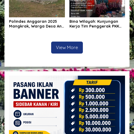
Polindes Anggaran 2025
Bina Wilayah: Kunjungan
Mangkrak, Warga Desa Ana
Kerja Tim Penggerak PKK
Engge Kecewa: Bangunan
Kabupaten Tangerang di
Baru Berdiri Setengah
Desa Jati Mulya,
Tembok
Kecamatan Kosambi Tahun
2026
View More