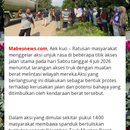
k
o
r
s
i
k
y
a
n
Mabesnews.com
, Aek kuo – Ratusan masyarakat
g
menggelar aksi unjuk rasa di beberapa titik akses
t
e
jalan utama pada hari Sabtu tanggal 4 juli 2026
r
menuntut larangan akses truk dengan muatan
g
berat melintasi wilayah mereka.Aksi yang
a
berlangsung ini dilakukan sebagai bentuk protes
b
u
terhadap kerusakan jalan dan potensi bahaya yang
n
ditimbulkan oleh kendaraan berat tersebut.
g
d
e
n
Dalam aksi yang dimulai sekitar pukul 14:00
g
a
masyarakat membawa spanduk bertuliskan
n