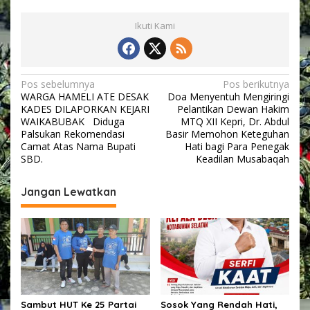
a
t
Ikuti Kami
a
n
B
e
N
Pos sebelumnya
Pos berikutnya
r
WARGA HAMELI ATE DESAK
Doa Menyentuh Mengiringi
a
a
KADES DILAPORKAN KEJARI
Pelantikan Dewan Hakim
t
v
WAIKABUBAK Diduga
MTQ XII Kepri, Dr. Abdul
m
Palsukan Rekomendasi
Basir Memohon Keteguhan
e
i
Camat Atas Nama Bupati
Hati bagi Para Penegak
l
SBD.
Keadilan Musabaqah
e
g
b
a
i
Jangan Lewatkan
h
s
i
i
t
o
p
n
o
a
s
s
e
Sambut HUT Ke 25 Partai
Sosok Yang Rendah Hati,