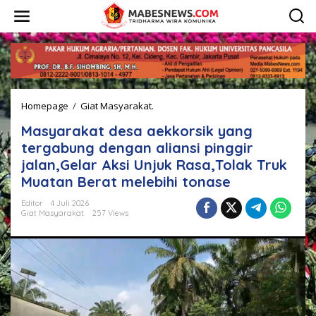
L
e
w
a
t
i
k
e
Homepage
/
Giat Masyarakat.
M
k
a
o
Masyarakat desa aekkorsik yang
s
n
y
t
tergabung dengan aliansi pinggir
a
e
jalan,Gelar Aksi Unjuk Rasa,Tolak Truk
r
n
Muatan Berat melebihi tonase
a
k
Editor
4 Juli 2026
a
Giat Masyarakat.
257 Views
t
d
e
s
a
a
e
k