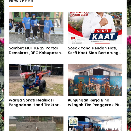
News Feed
Sambut HUT Ke 25 Partai
Sosok Yang Rendah Hati,
Demokrat ,DPC Kabupaten
Serfi Kaat Siap Bertarung
Pulang Pisau Gelar Kerja
Pada Pemilihan Kepala
Bakti Bersihkan Lingkungan
Desa Kotabunan Selatan
Rumah Ibadah,Melalui
Gerakan Langit Biru
Indonesia ASRI.
Warga Soroti Realisasi
Kunjungan Kerja Bina
Pengadaan Hand Traktor
Wilayah Tim Penggerak PKK
dan Kondisi BUMDes di
Kabupaten Tangerang di
Desa Kendu Wela
Desa Jati Mulya,
Kecamatan Kosambi