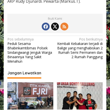
AKP Rudy Djunardi. Pewarta (Markus.T).
a
g
a
K
Ikuti Kami
e
a
m
a
n
N
Pos sebelumnya
Pos berikutnya
a
Peduli Sesama
Kembali Kebakaran terjadi di
a
n
Bhabinkamtibmas Polsek
Balige yang menghabiskan 2
v
Sindangwangi Jenguk Warga
Rumah Semi Permanen dan
Binaannya Yang Sakit
2 Rumah Panggung
i
Menahun
g
Jangan Lewatkan
a
s
i
p
o
s