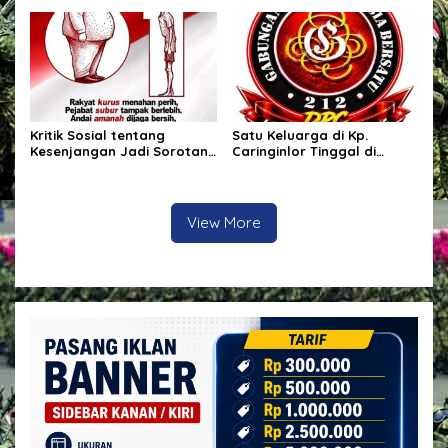
Karhutla
PEGAWAI BPN PAREPARE
DILAPORKAN KE POLRES!
Kritik Sosial tentang
Satu Keluarga di Kp.
Kesenjangan Jadi Sorotan,
Caringinlor Tinggal di
Publik Ingatkan Pentingnya
Rumah Tak Layak Huni,
Integritas dan
Tidak tersentuh bantuan
Pemberantasan Korupsi
pemerintah
View More