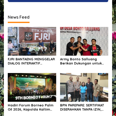
News Feed
FJRI BANTAENG MENGGELAR
Army Bonto Salluang
DIALOG INTERAKTIF
Berikan Dukungan untuk
BERSAMA POLRES BANTAENG
Sukseskan Peringatan HUT
RI ke-81 di Desa Bonto
Salluang
Hadiri Forum Borneo Palm
BPN PAREPARE: SERTIFIKAT
Oil 2026, Kapolda Kaltim
DISERAHKAN TANPA IZIN,
Tegaskan Komitmen Cegah
LALU DIJUAL BELI GELAP! —