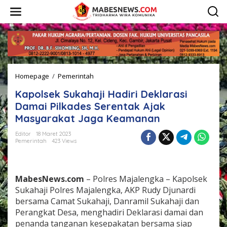
L
e
w
a
t
i
k
e
Homepage
/
Pemerintah
K
k
a
o
Kapolsek Sukahaji Hadiri Deklarasi
p
n
o
t
Damai Pilkades Serentak Ajak
l
e
Masyarakat Jaga Keamanan
s
n
e
Editor
18 Maret 2023
k
Pemerintah
423 Views
S
u
k
a
MabesNews.com
– Polres Majalengka – Kapolsek
h
Sukahaji Polres Majalengka, AKP Rudy Djunardi
a
bersama Camat Sukahaji, Danramil Sukahaji dan
j
Perangkat Desa, menghadiri Deklarasi damai dan
i
H
penanda tanganan kesepakatan bersama siap