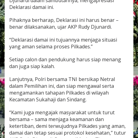
Djunardi dalam sambutannya, mengapresiasi
e
Deklarasi damai ini.
s
S
Pihaknya berharap, Deklarasi ini harus benar –
e
r
benar dilaksanakan, ujar AKP Rudy Djunardi.
e
n
“Deklarasi damai ini tujuannya menjaga situasi
t
yang aman selama proses Pilkades.”
a
k
A
Setiap calon dan pendukung harus siap menang
j
dan juga siap kalah.
a
k
Lanjutnya, Polri bersama TNI bersikap Netral
M
dalam Pemilihan ini, dan siap mengawal serta
a
s
mengamankan tahapan Pilkades di wilayah
y
Kecamatan Sukahaji dan Sindang.
a
r
“Kami juga mengajak masyarakat untuk turut
a
bersama – sama menjaga keamanan dan
k
a
ketertiban, demi terwujudnya Pilkades yang aman,
t
damai dan tetap sesuai protokol kesehatan,” tutur
J