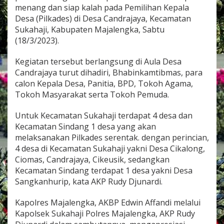
a
menang dan siap kalah pada Pemilihan Kepala
d
Desa (Pilkades) di Desa Candrajaya, Kecamatan
i
Sukahaji, Kabupaten Majalengka, Sabtu
r
(18/3/2023).
i
D
e
Kegiatan tersebut berlangsung di Aula Desa
k
Candrajaya turut dihadiri, Bhabinkamtibmas, para
l
calon Kepala Desa, Panitia, BPD, Tokoh Agama,
a
Tokoh Masyarakat serta Tokoh Pemuda.
r
a
s
Untuk Kecamatan Sukahaji terdapat 4 desa dan
i
Kecamatan Sindang 1 desa yang akan
D
melaksanakan Pilkades serentak. dengan perincian,
a
4 desa di Kecamatan Sukahaji yakni Desa Cikalong,
m
a
Ciomas, Candrajaya, Cikeusik, sedangkan
i
Kecamatan Sindang terdapat 1 desa yakni Desa
P
Sangkanhurip, kata AKP Rudy Djunardi.
i
l
Kapolres Majalengka, AKBP Edwin Affandi melalui
k
a
Kapolsek Sukahaji Polres Majalengka, AKP Rudy
d