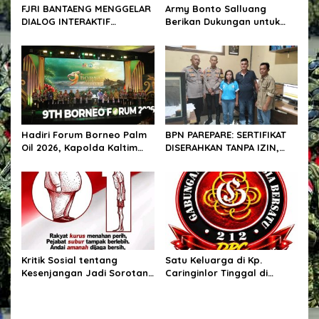
FJRI BANTAENG MENGGELAR
Army Bonto Salluang
DIALOG INTERAKTIF
Berikan Dukungan untuk
BERSAMA POLRES BANTAENG
Sukseskan Peringatan HUT
RI ke-81 di Desa Bonto
Salluang
Hadiri Forum Borneo Palm
BPN PAREPARE: SERTIFIKAT
Oil 2026, Kapolda Kaltim
DISERAHKAN TANPA IZIN,
Tegaskan Komitmen Cegah
LALU DIJUAL BELI GELAP! —
Karhutla
PEGAWAI BPN PAREPARE
DILAPORKAN KE POLRES!
Kritik Sosial tentang
Satu Keluarga di Kp.
Kesenjangan Jadi Sorotan,
Caringinlor Tinggal di
Publik Ingatkan Pentingnya
Rumah Tak Layak Huni,
Integritas dan
Tidak tersentuh bantuan
Pemberantasan Korupsi
pemerintah