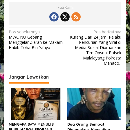
i
Ikuti Kami
A
k
b
a
r
N
Pos sebelumnya
Pos berikutnya
&
MWC NU Gebang
Kurang Dari 24 Jam, Pelaku
a
P
Menggelar Ziarah ke Makam
Pencurian Yang Viral di
r
v
Habib Toha Bin Yahya
Media Sosial Diamankan
o
Tim Opsnal Polsek
m
i
Malalayang Polresta
o
Manado.
g
s
i
a
K
Jangan Lewatkan
s
e
s
i
e
p
h
a
o
t
s
a
n
.
MENGAPA SAYA MENULIS
Dua Orang Sempat
PUISI: HARGA SEORANG
Diamankan, Kemudian