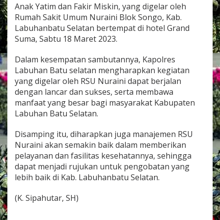
t
Anak Yatim dan Fakir Miskin, yang digelar oleh
u
Rumah Sakit Umum Nuraini Blok Songo, Kab.
S
Labuhanbatu Selatan bertempat di hotel Grand
e
Suma, Sabtu 18 Maret 2023.
l
a
t
Dalam kesempatan sambutannya, Kapolres
a
Labuhan Batu selatan mengharapkan kegiatan
n
yang digelar oleh RSU Nuraini dapat berjalan
H
dengan lancar dan sukses, serta membawa
a
d
manfaat yang besar bagi masyarakat Kabupaten
i
Labuhan Batu Selatan.
r
i
Disamping itu, diharapkan juga manajemen RSU
S
Nuraini akan semakin baik dalam memberikan
i
l
pelayanan dan fasilitas kesehatannya, sehingga
a
dapat menjadi rujukan untuk pengobatan yang
t
lebih baik di Kab. Labuhanbatu Selatan.
u
r
(K. Sipahutar, SH)
a
h
m