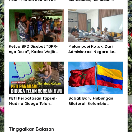
PENYAIR
Dilepaskan, Publik
Pertanyakan Proses Hukum
Polres Sumba Timur
Ketua BPD Disebut “DPR-
Melampaui Kotak: Dari
nya Desa”, Kades Wajib
Administrasi Negara ke
Libatkan dalam Setiap
Dunia Pertambangan
Kegiatan dan Penetapan
Anggaran.
PETI Perbatasan Tapsel-
Babak Baru Hubungan
Madina Diduga Telan
Bilateral, Kolombia
Korban Jiwa, Kapolsek
Tegaskan Pengakuan Atas
Batang Angkola Belum Beri
Kedaulatan Maroko di
Keterangan Resmi
Wilayah Sahara
Tinggalkan Balasan