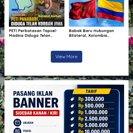
PETI Perbatasan Tapsel-
Babak Baru Hubungan
Madina Diduga Telan
Bilateral, Kolombia
Korban Jiwa, Kapolsek
Tegaskan Pengakuan Atas
Batang Angkola Belum Beri
Kedaulatan Maroko di
Keterangan Resmi
Wilayah Sahara
View More