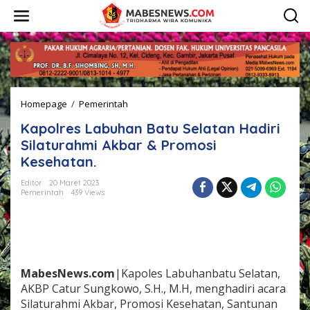
L
e
w
a
t
i
k
e
Homepage
/
Pemerintah
K
k
a
o
Kapolres Labuhan Batu Selatan Hadiri
p
n
o
t
Silaturahmi Akbar & Promosi
l
e
Kesehatan.
r
n
e
Editor
20 Maret 2023
s
Pemerintah
439 Views
L
a
b
u
h
a
MabesNews.com
|Kapoles Labuhanbatu Selatan,
n
AKBP Catur Sungkowo, S.H., M.H, menghadiri acara
B
Silaturahmi Akbar, Promosi Kesehatan, Santunan
a