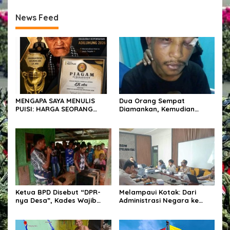
News Feed
MENGAPA SAYA MENULIS
Dua Orang Sempat
PUISI: HARGA SEORANG
Diamankan, Kemudian
PENYAIR
Dilepaskan, Publik
Pertanyakan Proses Hukum
Polres Sumba Timur
Ketua BPD Disebut “DPR-
Melampaui Kotak: Dari
nya Desa”, Kades Wajib
Administrasi Negara ke
Libatkan dalam Setiap
Dunia Pertambangan
Kegiatan dan Penetapan
Anggaran.