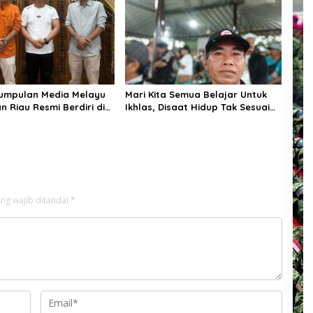
umpulan Media Melayu
Mari Kita Semua Belajar Untuk
n Riau Resmi Berdiri di
Ikhlas, Disaat Hidup Tak Sesuai
 Usung Semangat Anak
Dengan Harapan Dan Doa
n Mengawal
Didalam Hati
unan Daerah
ng wajib ditandai
*