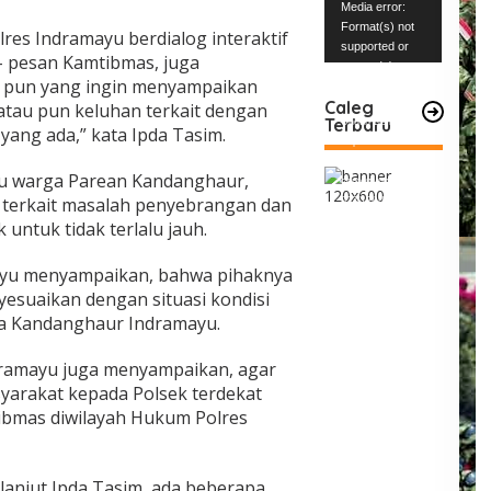
Pemutar
Media error:
Video
Format(s) not
res Indramayu berdialog interaktif
supported or
 pesan Kamtibmas, juga
source(s) not
 pun yang ingin menyampaikan
found
Caleg
atau pun keluhan terkait dengan
Terbaru
Unduh Berkas:
ang ada,” kata Ipda Tasim.
https://www.mabe
snews.com/wp-
tu warga Parean Kandanghaur,
content/uploads/2
terkait masalah penyebrangan dan
023/12/VID-
20231227-
 untuk tidak terlalu jauh.
WA0004.mp4?_=1
mayu menyampaikan, bahwa pihaknya
nyesuaikan dengan situasi kondisi
ura Kandanghaur Indramayu.
dramayu juga menyampaikan, agar
syarakat kepada Polsek terdekat
ibmas diwilayah Hukum Polres
, lanjut Ipda Tasim, ada beberapa