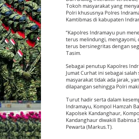
Tokoh masyarakat yang menyam
Polri khususnya Polres Indram
Kamtibmas di kabupaten Indra
“Kapolres Indramayu pun mene
terus melindungi, mengayomi, 
terus bersinegritas dengan seg
Tasim.
Sebagai penutup Kapolres Ind
Jumat Curhat ini sebagai salah
masyarakat tidak ada jarak, y
dilapangan sehingga Polri maki
Turut hadir serta dalam kesem
Indramayu, Kompol Hamzah Bad
Kapolsek Kandanghaur, Kompol
Kandanghaur diwakili Babinsa S
Pewarta (Markus.T).