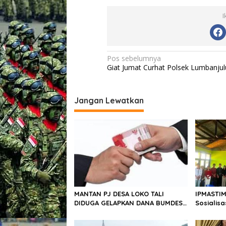
I
N
Pos sebelumnya
Giat Jumat Curhat Polsek Lumbanjul
a
v
i
Jangan Lewatkan
g
a
s
i
p
o
MANTAN PJ DESA LOKO TALI
IPMASTIM
s
DIDUGA GELAPKAN DANA BUMDES
Sosialis
20 JUTA, MENGHINDAR SAAT
Kekerasa
DITAGIH
Desa Ko