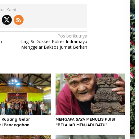
kuti Kami
Pos berikutnya
u
Lagi Si Dokkes Polres Indramayu
Menggelar Baksos Jumat Berkah
 Kupang Gelar
MENGAPA SAYA MENULIS PUISI
asi Pencegahan
“BELAJAR MENJADI BATU”
n Seksual dan KDRT di
ndamara