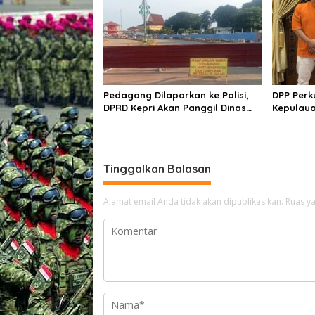
Pedagang Dilaporkan ke Polisi,
DPP Perk
DPRD Kepri Akan Panggil Dinas
Kepulaua
PUPR: Momentum Mencari
Karimun,
Kepastian Hukum dan Solusi
Tempata
Berkeadilan
Pembang
Tinggalkan Balasan
Alamat email Anda tidak akan dipublikasikan.
Ruas ya