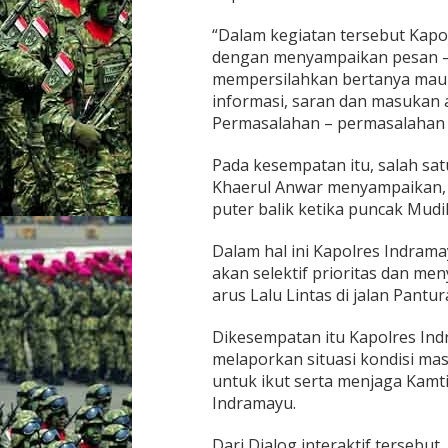
e
n
“Dalam kegiatan tersebut Kapol
g
dengan menyampaikan pesan –
a
mempersilahkan bertanya mau
n
informasi, saran dan masukan 
K
Permasalahan – permasalahan y
o
m
u
Pada kesempatan itu, salah sa
n
Khaerul Anwar menyampaikan, 
i
puter balik ketika puncak Mudik
t
a
s
Dalam hal ini Kapolres Indra
O
akan selektif prioritas dan me
j
arus Lalu Lintas di jalan Pant
e
k
Dikesempatan itu Kapolres In
melaporkan situasi kondisi ma
untuk ikut serta menjaga Kamt
Indramayu.
Dari Dialog interaktif tersebut