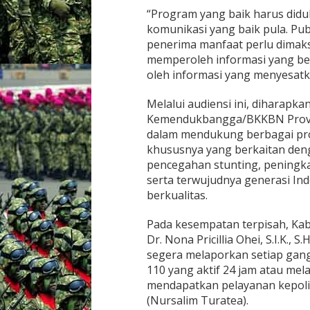
“Program yang baik harus did
komunikasi yang baik pula. Pub
penerima manfaat perlu dimak
memperoleh informasi yang be
oleh informasi yang menyesatk
Melalui audiensi ini, diharapka
Kemendukbangga/BKKBN Provin
dalam mendukung berbagai pro
khususnya yang berkaitan de
pencegahan stunting, peningka
serta terwujudnya generasi Ind
berkualitas.
Pada kesempatan terpisah, Kab
Dr. Nona Pricillia Ohei, S.I.K.,
segera melaporkan setiap gang
110 yang aktif 24 jam atau mela
mendapatkan pelayanan kepolis
(Nursalim Turatea).