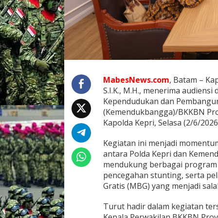
B
A
N
G
G
A
/
B
K
MabesNews.com
, Batam – Kap
K
S.I.K., M.H., menerima audiensi
B
Kependudukan dan Pembangun
N
(Kemendukbangga)/BKKBN Provi
,
P
Kapolda Kepri, Selasa (2/6/2026
E
R
Kegiatan ini menjadi momentu
K
antara Polda Kepri dan Keme
U
mendukung berbagai program
A
T
pencegahan stunting, serta p
S
Gratis (MBG) yang menjadi sala
I
N
Turut hadir dalam kegiatan ter
E
Kepala Perwakilan BKKBN Provin
R