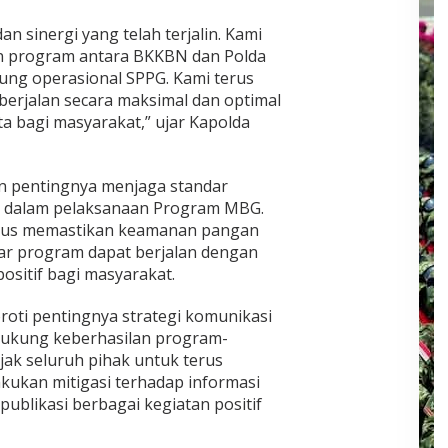
n sinergi yang telah terjalin. Kami
n program antara BKKBN dan Polda
ung operasional SPPG. Kami terus
erjalan secara maksimal dan optimal
 bagi masyarakat,” ujar Kapolda
n pentingnya menjaga standar
n dalam pelaksanaan Program MBG.
arus memastikan keamanan pangan
agar program dapat berjalan dengan
sitif bagi masyarakat.
oroti pentingnya strategi komunikasi
dukung keberhasilan program-
ak seluruh pihak untuk terus
ukan mitigasi terhadap informasi
publikasi berbagai kegiatan positif