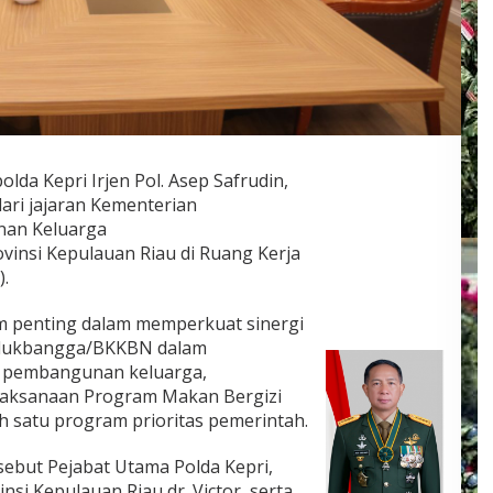
olda Kepri Irjen Pol. Asep Safrudin,
 dari jajaran Kementerian
an Keluarga
nsi Kepulauan Riau di Ruang Kerja
).
m penting dalam memperkuat sinergi
ndukbangga/BKKBN dalam
 pembangunan keluarga,
elaksanaan Program Makan Bergizi
h satu program prioritas pemerintah.
sebut Pejabat Utama Polda Kepri,
si Kepulauan Riau dr. Victor, serta