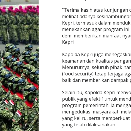
R
I
“Terima kasih atas kunjungan da
A
melihat adanya kesinambunga
U
Kepri, termasuk dalam menduk
menekankan agar program ini b
demi memberikan manfaat nyata
Kepri.
Kapolda Kepri juga menegaska
keamanan dan kualitas panga
Menurutnya, seluruh pihak h
(food security) tetap terjaga 
baik dan memberikan dampak po
Selain itu, Kapolda Kepri meny
publik yang efektif untuk men
program pemerintah. Ia mengaj
mengedukasi masyarakat, melak
yang keliru, serta memperkuat 
yang telah dilaksanakan.