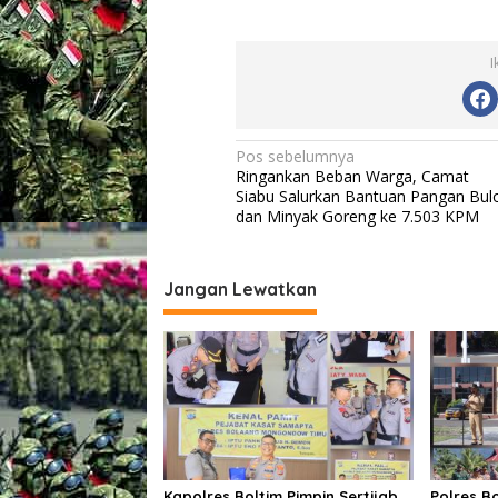
I
N
Pos sebelumnya
Ringankan Beban Warga, Camat
a
Siabu Salurkan Bantuan Pangan Bul
v
dan Minyak Goreng ke 7.503 KPM
i
g
Jangan Lewatkan
a
s
i
p
o
s
Kapolres Boltim Pimpin Sertijab
Polres B