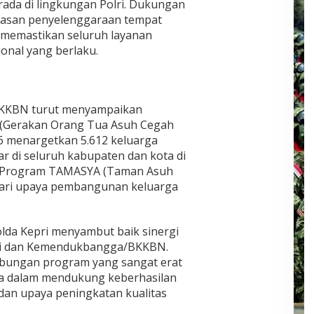
erada di lingkungan Polri. Dukungan
wasan penyelenggaraan tempat
a memastikan seluruh layanan
ional yang berlaku.
BKKBN turut menyampaikan
 (Gerakan Orang Tua Asuh Cegah
6 menargetkan 5.612 keluarga
r di seluruh kabupaten dan kota di
ta Program TAMASYA (Taman Asuh
dari upaya pembangunan keluarga
lda Kepri menyambut baik sinergi
epri dan Kemendukbangga/BKKBN.
bungan program yang sangat erat
ama dalam mendukung keberhasilan
dan upaya peningkatan kualitas