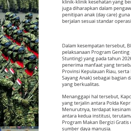
klinik-klinik kesehatan yang b
G
juga diharapkan dalam penga
A
penitipan anak (day care) gun
H
berjalan sesuai standar operas
A
N
S
T
U
Dalam kesempatan tersebut, 
N
pelaksanaan Program Genting
T
I
Stunting) yang pada tahun 202
N
penerima manfaat yang terseba
G
Provinsi Kepulauan Riau, ser
D
Sayang Anak) sebagai bagian 
I
yang berkualitas.
K
E
P
Menanggapi hal tersebut, Kapo
U
yang terjalin antara Polda K
L
Menurutnya, terdapat kesinam
A
antara kedua institusi, terut
U
A
Program Makan Bergizi Gratis 
N
sumber daya manusia.