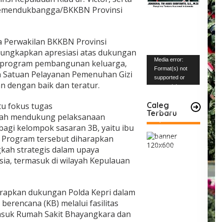
a Kemendukbangga/BKKBN Provinsi
 Perwakilan BKKBN Provinsi
gungkapkan apresiasi atas dukungan
Pemutar
Media error:
i program pembangunan keluarga,
Video
Format(s) not
n Satuan Pelayanan Pemenuhan Gizi
supported or
lan dengan baik dan teratur.
source(s) not
found
Caleg
tu fokus tugas
Terbaru
Unduh Berkas:
ah mendukung pelaksanaan
https://www.mabe
bagi kelompok sasaran 3B, yaitu ibu
snews.com/wp-
a. Program tersebut diharapkan
content/uploads/2
kah strategis dalam upaya
023/12/VID-
20231227-
sia, termasuk di wilayah Kepulauan
WA0004.mp4?_=1
arapkan dukungan Polda Kepri dalam
erencana (KB) melalui fasilitas
masuk Rumah Sakit Bhayangkara dan