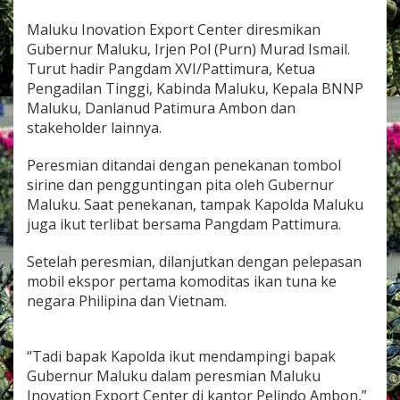
s
m
Maluku Inovation Export Center diresmikan
i
Gubernur Maluku, Irjen Pol (Purn) Murad Ismail.
a
Turut hadir Pangdam XVI/Pattimura, Ketua
n
Pengadilan Tinggi, Kabinda Maluku, Kepala BNNP
M
a
Maluku, Danlanud Patimura Ambon dan
l
stakeholder lainnya.
u
k
Peresmian ditandai dengan penekanan tombol
u
sirine dan pengguntingan pita oleh Gubernur
I
n
Maluku. Saat penekanan, tampak Kapolda Maluku
o
juga ikut terlibat bersama Pangdam Pattimura.
v
a
Setelah peresmian, dilanjutkan dengan pelepasan
t
mobil ekspor pertama komoditas ikan tuna ke
i
o
negara Philipina dan Vietnam.
n
E
x
“Tadi bapak Kapolda ikut mendampingi bapak
p
Gubernur Maluku dalam peresmian Maluku
o
r
Inovation Export Center di kantor Pelindo Ambon,”