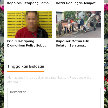
Kapolres Ketapang Sambut
Razia Gabungan Tempat
Kedatangan Kapolda
Hiburan Malam,
Kalbar di Bumi Ale-Ale
Kabupaten Ketapang
Pria Di Ketapang
Kapolsek Matan Hilir
Diamankan Polisi, Sabu
Selatan Bersama
Seberat 62,20 Turut Disita
Forkopimcam Laksanakan
Bakti Sosial Penambalan
Jalan Berlubang Demi
Keselamatan Pengguna
Tinggalkan Balasan
Jalan
Alamat email Anda tidak akan dipublikasikan.
Ruas yang wajib
ditandai
*