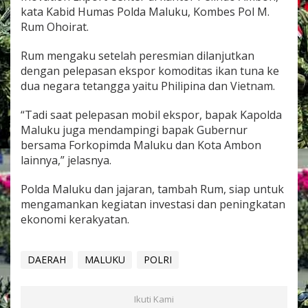
t
kata Kabid Humas Polda Maluku, Kombes Pol M.
C
Rum Ohoirat.
e
n
Rum mengaku setelah peresmian dilanjutkan
t
e
dengan pelepasan ekspor komoditas ikan tuna ke
r
dua negara tetangga yaitu Philipina dan Vietnam.
“Tadi saat pelepasan mobil ekspor, bapak Kapolda
Maluku juga mendampingi bapak Gubernur
bersama Forkopimda Maluku dan Kota Ambon
lainnya,” jelasnya.
Polda Maluku dan jajaran, tambah Rum, siap untuk
mengamankan kegiatan investasi dan peningkatan
ekonomi kerakyatan.
DAERAH
MALUKU
POLRI
Ikuti Kami