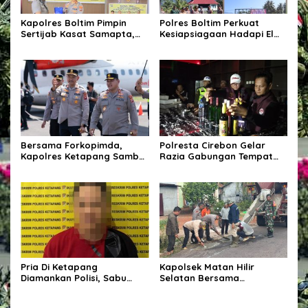
Kapolres Boltim Pimpin
Polres Boltim Perkuat
Sertijab Kasat Samapta,
Kesiapsiagaan Hadapi El
Wujud Regenerasi
Nino, Gelar Apel Pasukan
Kepemimpinan dan
Bersama Lintas Instansi
Penguatan Pelayanan
Kepolisian
Bersama Forkopimda,
Polresta Cirebon Gelar
Kapolres Ketapang Sambut
Razia Gabungan Tempat
Kedatangan Kapolda
Hiburan Malam,
Kalbar di Bumi Ale-Ale
Kabupaten Ketapang
Pria Di Ketapang
Kapolsek Matan Hilir
Diamankan Polisi, Sabu
Selatan Bersama
Seberat 62,20 Turut Disita
Forkopimcam Laksanakan
Bakti Sosial Penambalan