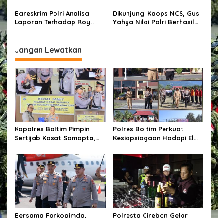
Jadi Pelindung dan
30 Tahun Pengabdian
Pengayom yang Adil
AKABRI 1994 Bertemakan
Bareskrim Polri Analisa
Dikunjungi Kaops NCS, Gus
“Bagimu Negeri Jiwa Raga
Laporan Terhadap Roy
Yahya Nilai Polri Berhasil
Kami”*
Suryo
Jaga Ketentraman Jelang
Pemilu
Jangan Lewatkan
Kapolres Boltim Pimpin
Polres Boltim Perkuat
Sertijab Kasat Samapta,
Kesiapsiagaan Hadapi El
Wujud Regenerasi
Nino, Gelar Apel Pasukan
Kepemimpinan dan
Bersama Lintas Instansi
Penguatan Pelayanan
Kepolisian
Bersama Forkopimda,
Polresta Cirebon Gelar