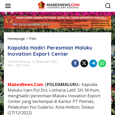
L
e
w
a
t
i
k
e
Homepage
/
Polri
K
k
a
o
Kapolda Hadiri Peresmian Maluku
p
n
o
t
Inovation Export Center
l
e
d
n
Velnust Tanjung
27 Desember 2022
Polri
1,167 Views
a
H
a
d
MabesNews.Com
|POLDAMALUKU–
Kapolda
i
r
Maluku Irjen Pol Drs. Lotharia Latif, SH, M.Hum,
i
menghadiri peresmian Maluku Inovation Export
P
Center yang bertempat di Kantor PT Pelindo,
e
Pelabuhan Yos Sudarso, Kota Ambon, Selasa
r
(27/12/2022).
e