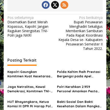
N
Pos sebelumnya
Pos berikutnya
Disematkan Baret Merah
Bupati Pesawaran
a
Kopassus, Kapolri: Jangan
Menghadiri Sekaligus
v
Ragukan Sinergisitas TNI-
Memberikan Sambutan
Polri Jaga NKRI
Pada Rapat Koordinasi
i
Kepala Desa se- Kabupaten
Pesawaran Semester II
g
Tahun 2022.
a
s
Posting Terkait
i
p
Kapolri Gaungkan
Polda Kaltim Raih Prestasi
Komitmen Kuat Kesetaraan
Bergengsi pada Apel
o
Gender Polri di UN Women
Kasatwil 2025, Kapolda
‘HeForShe’ Movement
Berikan Apresiasi untuk
s
Jaga Netralitas, Kawal
Polri Kerahkan 2.959
Seluruh Jajaran
Demokrasi; Komitmen TNI-
Personel Amankan Pesta
Polri untuk Pilkada 2024
Rakyat Dalam Rangka HUT
Damai
Bhayangkara Ke-78 di
HUT Bhayangkara, Ketua
Bakti Sosial Dan Bakti
Monas
Komisi III DPR RI Harap Polri
Kesehatan Dalam Rangka