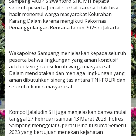
Sampang AKBP Siswantoro S.IK, MH kepada
O
seluruh peserta Jum’at Curhat karena tidak bisa
p
hadir menemui warga masyarakat Kelurahan
e
r
Karang Dalam karena mengikuti Rakornas
a
Penanggulangan Bencana tahun 2023 di Jakarta.
s
i
B
i
Wakapolres Sampang menjelaskan kepada seluruh
n
a
peserta bahwa lingkungan yang aman kondusif
K
adalah keinginan seluruh warga masyarakat.
u
Dalam menciptakan dan menjaga lingkungan yang
s
aman dibutuhkan sinergitas antara TNI-POLRI dan
u
m
seluruh elemen masyarakat.
a
S
e
m
Kompol Jalaludin SH juga menjelaskan bahwa mulai
e
tanggal 27 Pebruari sampai 13 Maret 2023, Polres
r
u
Sampang menggelar Operasi Bina Kusuma Semeru
2
2023 yang bertujuan menekan kejahatan
0