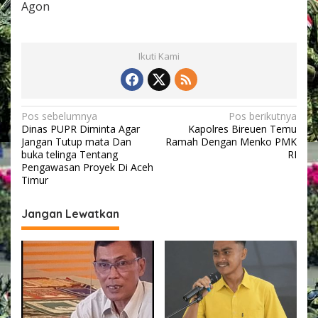
Agon
Ikuti Kami
N
Pos sebelumnya
Pos berikutnya
Dinas PUPR Diminta Agar
Kapolres Bireuen Temu
a
Jangan Tutup mata Dan
Ramah Dengan Menko PMK
v
buka telinga Tentang
RI
Pengawasan Proyek Di Aceh
i
Timur
g
Jangan Lewatkan
a
s
i
p
o