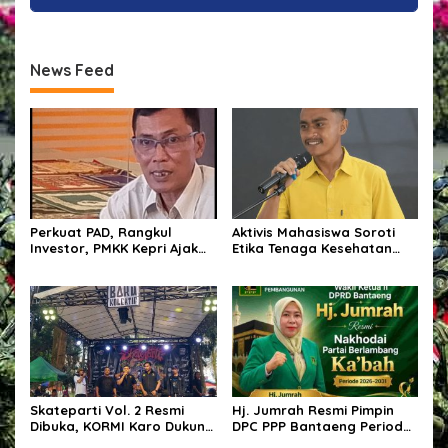
News Feed
Perkuat PAD, Rangkul
Aktivis Mahasiswa Soroti
Investor, PMKK Kepri Ajak
Etika Tenaga Kesehatan
Masyarakat Bersatu Kawal
dalam Polemik Komentar
Ekonomi Daerah
Kontroversial terhadap
Pasien BPJS
Skateparti Vol. 2 Resmi
Hj. Jumrah Resmi Pimpin
Dibuka, KORMI Karo Dukung
DPC PPP Bantaeng Periode
Kreativitas dan Prestasi
2026–2031