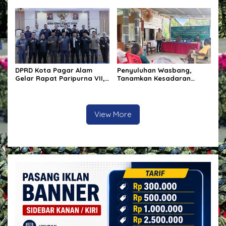
Komunitas Skateboard
DPRD Kota Pagar Alam
Penyuluhan Wasbang,
Gelar Rapat Paripurna VII,
Tanamkan Kesadaran
Bahas KUA-PPAS Tahun
Berbangsa Dan Hukum
Anggaran 2027 dan Bentuk
Panitia Khusus
View More