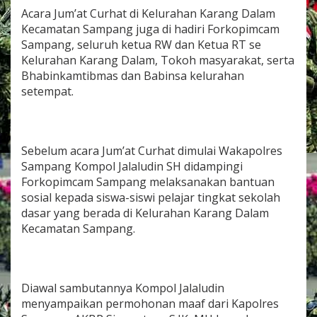
r
Acara Jum’at Curhat di Kelurahan Karang Dalam
e
Kecamatan Sampang juga di hadiri Forkopimcam
s
Sampang, seluruh ketua RW dan Ketua RT se
S
a
Kelurahan Karang Dalam, Tokoh masyarakat, serta
m
Bhabinkamtibmas dan Babinsa kelurahan
p
setempat.
a
n
g
S
a
Sebelum acara Jum’at Curhat dimulai Wakapolres
m
Sampang Kompol Jalaludin SH didampingi
p
Forkopimcam Sampang melaksanakan bantuan
a
sosial kepada siswa-siswi pelajar tingkat sekolah
i
k
dasar yang berada di Kelurahan Karang Dalam
a
Kecamatan Sampang.
n
T
a
r
Diawal sambutannya Kompol Jalaludin
g
e
menyampaikan permohonan maaf dari Kapolres
t