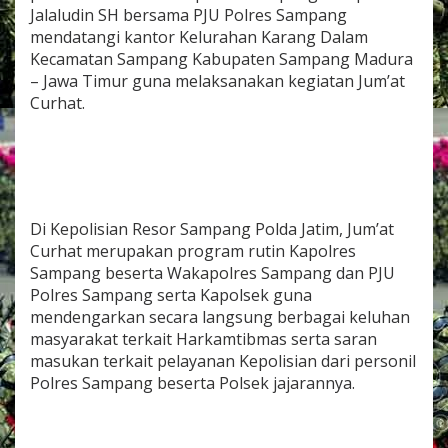
u
Jalaludin SH bersama PJU Polres Sampang
r
mendatangi kantor Kelurahan Karang Dalam
a
Kecamatan Sampang Kabupaten Sampang Madura
h
– Jawa Timur guna melaksanakan kegiatan Jum’at
a
n
Curhat.
K
a
r
a
n
g
D
Di Kepolisian Resor Sampang Polda Jatim, Jum’at
a
Curhat merupakan program rutin Kapolres
l
Sampang beserta Wakapolres Sampang dan PJU
a
Polres Sampang serta Kapolsek guna
m
,
mendengarkan secara langsung berbagai keluhan
W
masyarakat terkait Harkamtibmas serta saran
a
masukan terkait pelayanan Kepolisian dari personil
k
Polres Sampang beserta Polsek jajarannya.
a
p
o
l