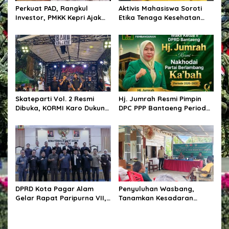
s
Perkuat PAD, Rangkul
Aktivis Mahasiswa Soroti
Investor, PMKK Kepri Ajak
Etika Tenaga Kesehatan
Masyarakat Bersatu Kawal
dalam Polemik Komentar
Ekonomi Daerah
Kontroversial terhadap
Pasien BPJS
Skateparti Vol. 2 Resmi
Hj. Jumrah Resmi Pimpin
Dibuka, KORMI Karo Dukung
DPC PPP Bantaeng Periode
Kreativitas dan Prestasi
2026–2031
Komunitas Skateboard
DPRD Kota Pagar Alam
Penyuluhan Wasbang,
Gelar Rapat Paripurna VII,
Tanamkan Kesadaran
Bahas KUA-PPAS Tahun
Berbangsa Dan Hukum
Anggaran 2027 dan Bentuk
Panitia Khusus