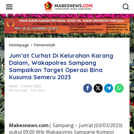
L
e
w
a
t
i
k
e
Homepage
/
Pemerintah
J
k
u
o
Jum’at Curhat Di Kelurahan Karang
m
n
’
t
Dalam, Wakapolres Sampang
a
e
Sampaikan Target Operasi Bina
t
n
Kusuma Semeru 2023
C
u
Editor
3 Maret 2023
r
Pemerintah
516 Views
h
a
t
D
i
K
Mabesnews.com
| Sampang – Jum’at (03/03/2023)
e
l
pukul 09.00 Wib Wakapolres Sampang Kompol