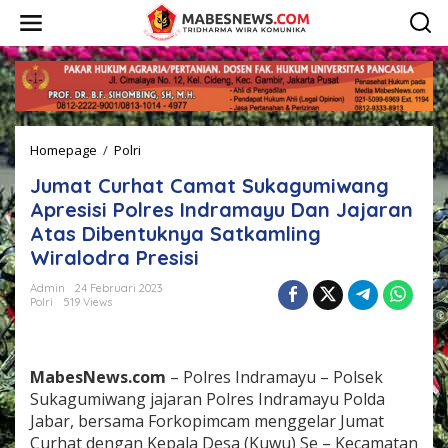
L
e
w
a
t
i
k
e
Homepage
/
Polri
J
k
u
o
Jumat Curhat Camat Sukagumiwang
m
n
a
t
Apresisi Polres Indramayu Dan Jajaran
t
e
Atas Dibentuknya Satkamling
C
n
Wiralodra Presisi
u
r
Admin
24 Februari 2023
h
Polri
519 Views
a
t
C
a
MabesNews.com
– Polres Indramayu – Polsek
m
Sukagumiwang jajaran Polres Indramayu Polda
a
Jabar, bersama Forkopimcam menggelar Jumat
t
S
Curhat dengan Kepala Desa (Kuwu) Se – Kecamatan