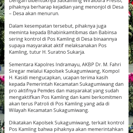
Dengan dibentuknya Satkamling Wiralodra Presisi,
I
pihaknya berharap kejadian yang menonjol di Desa
n
– Desa akan menurun.
d
r
a
Dalam kesempatan tersebut, pihaknya juga
m
meminta kepada Bhabinkamtibmas dan Babinsa
a
sering kontrol di Pos Kamling di Desa binaannya
y
supaya masyarakat aktif melaksanakan Pos
u
D
Kamling, tutur H. Suratno Sukarja.
a
n
Sementara Kapolres Indramayu, AKBP Dr. M. Fahri
J
Siregar melalui Kapolsek Sukagumiwang, Kompol
a
H. Kasidi mengucapkan, ucapan terima kasih
j
a
kepada Pemerintah Kecamatan Sukagumiwang dan
r
pro aktifnya Pemdes dan masyarakat yang sudah
a
mengaktifkan Pos Kamling dan kami berkomitmen
n
akan terus Patroli di Pos Kamling yang ada di
A
Wilayah Kecamatan Sukagumiwang.
t
a
s
Dikatakan Kapolsek Sukagumiwang, terkait kontrol
D
Pos Kamling bahwa pihaknya akan memerintahkan
i