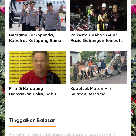
Penguatan Pelayanan
Kepolisian
Bersama Forkopimda,
Polresta Cirebon Gelar
Kapolres Ketapang Sambut
Razia Gabungan Tempat
Kedatangan Kapolda
Hiburan Malam,
Kalbar di Bumi Ale-Ale
Kabupaten Ketapang
Pria Di Ketapang
Kapolsek Matan Hilir
Diamankan Polisi, Sabu
Selatan Bersama
Seberat 62,20 Turut Disita
Forkopimcam Laksanakan
Bakti Sosial Penambalan
Jalan Berlubang Demi
Keselamatan Pengguna
Tinggalkan Balasan
Jalan
Alamat email Anda tidak akan dipublikasikan.
Ruas yang wajib