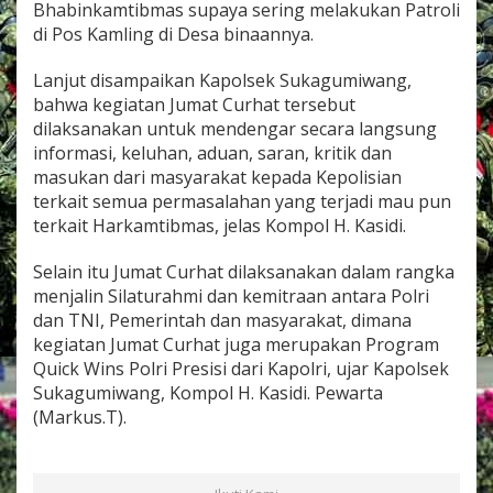
Bhabinkamtibmas supaya sering melakukan Patroli
b
di Pos Kamling di Desa binaannya.
e
n
t
Lanjut disampaikan Kapolsek Sukagumiwang,
u
bahwa kegiatan Jumat Curhat tersebut
k
dilaksanakan untuk mendengar secara langsung
n
informasi, keluhan, aduan, saran, kritik dan
y
a
masukan dari masyarakat kepada Kepolisian
S
terkait semua permasalahan yang terjadi mau pun
a
terkait Harkamtibmas, jelas Kompol H. Kasidi.
t
k
Selain itu Jumat Curhat dilaksanakan dalam rangka
a
m
menjalin Silaturahmi dan kemitraan antara Polri
l
dan TNI, Pemerintah dan masyarakat, dimana
i
kegiatan Jumat Curhat juga merupakan Program
n
Quick Wins Polri Presisi dari Kapolri, ujar Kapolsek
g
W
Sukagumiwang, Kompol H. Kasidi. Pewarta
i
(Markus.T).
r
a
l
o