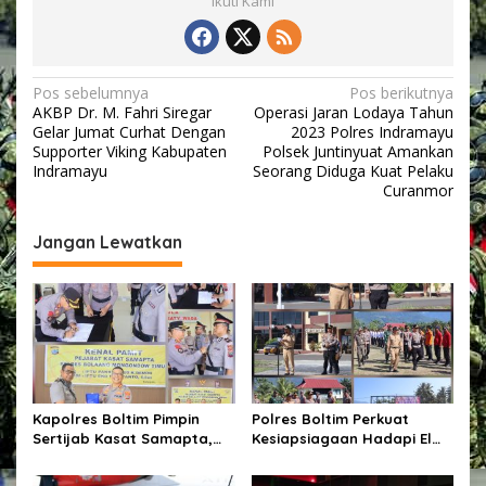
Ikuti Kami
d
r
a
P
N
Pos sebelumnya
Pos berikutnya
r
AKBP Dr. M. Fahri Siregar
Operasi Jaran Lodaya Tahun
e
a
Gelar Jumat Curhat Dengan
2023 Polres Indramayu
s
v
Supporter Viking Kabupaten
Polsek Juntinyuat Amankan
i
Indramayu
Seorang Diduga Kuat Pelaku
s
i
Curanmor
i
g
Jangan Lewatkan
a
s
i
p
o
s
Kapolres Boltim Pimpin
Polres Boltim Perkuat
Sertijab Kasat Samapta,
Kesiapsiagaan Hadapi El
Wujud Regenerasi
Nino, Gelar Apel Pasukan
Kepemimpinan dan
Bersama Lintas Instansi