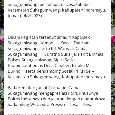
u
Sukagumiwang, bertempat di Desa Cibeber,
k
Kecamatan Sukagumiwang, Kabupaten Indramayu,
a
Jumat (24/2/2023).
g
u
m
i
w
Dalam kegiatan tersebut dihadiri Kapolsek
a
Sukagumiwang, Kompol H. Kasidi, Danramil
n
Sukagumiwang, Lettu Inf. Waryadi, Camat
g
A
Sukagumiwang, H. Suratno Sukarja, Panit Binmas
p
Polsek Sukagumiwang, Aiptu Sarip,
r
Bhabinkamtibmas Desa Cibeber, Bripka M.
e
Bukhori, serta pendamping Sosial PPKH Se –
s
i
Kecamatan Sukagumiwang, Kabupaten Indramayu.
s
i
Pada kegiatan Jumat Curhat ini Camat
P
Sukagumiwang mengapresiasi Polri, khusunya
o
Polres Indramayu dan jajaran dengan dibentuknya
l
r
Satkamling Wiralodra Presisi di Desa – Desa.
e
s