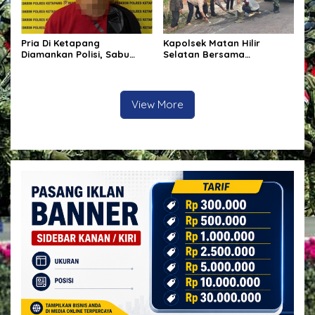
Pria Di Ketapang
Kapolsek Matan Hilir
Diamankan Polisi, Sabu
Selatan Bersama
Seberat 62,20 Turut Disita
Forkopimcam Laksanakan
Bakti Sosial Penambalan
Jalan Berlubang Demi
Keselamatan Pengguna
View More
Jalan