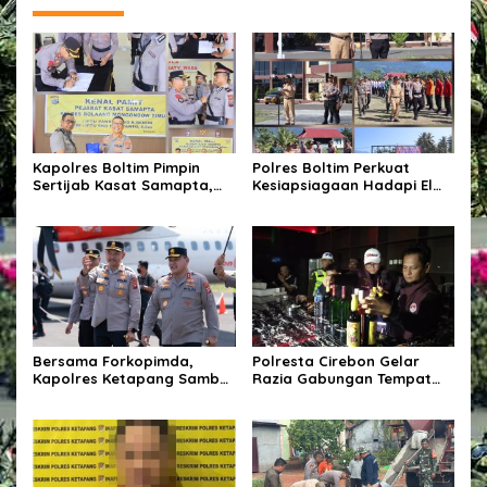
Kapolres Boltim Pimpin
Polres Boltim Perkuat
Sertijab Kasat Samapta,
Kesiapsiagaan Hadapi El
Wujud Regenerasi
Nino, Gelar Apel Pasukan
Kepemimpinan dan
Bersama Lintas Instansi
Penguatan Pelayanan
Kepolisian
Bersama Forkopimda,
Polresta Cirebon Gelar
Kapolres Ketapang Sambut
Razia Gabungan Tempat
Kedatangan Kapolda
Hiburan Malam,
Kalbar di Bumi Ale-Ale
Kabupaten Ketapang